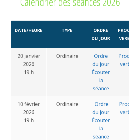
Calendrier des séances 2026
DATE/HEURE
TYPE
ORDRE
PROCÈS-
DU JOUR
VERBAL
20 janvier
Ordinaire
Ordre
Procès-
2026
du jour
verbal
19 h
Écouter
la
séance
10 février
Ordinaire
Ordre
Procès-
2026
du jour
verbal
19 h
Écouter
la
séance