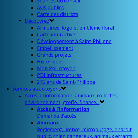
Séances du conseil
Avis publics
Carte des districts
Découvrez
Armoiries, logo et emblème floral
Carte interactive
Développement à Saint-Philippe
Embellissement
Grands projets
Historique
Mon Phil citoyen
PDI infrastructures
275 ans de Saint-Philippe
Services aux citoyens
Accès à l’information, animaux, collectes,
environnement, greffe, finance…
Accès à l’information
Demande d’accès
Animaux
Règlement, licence, micropuçage, endroit
public, chien dangereux, animaux errants