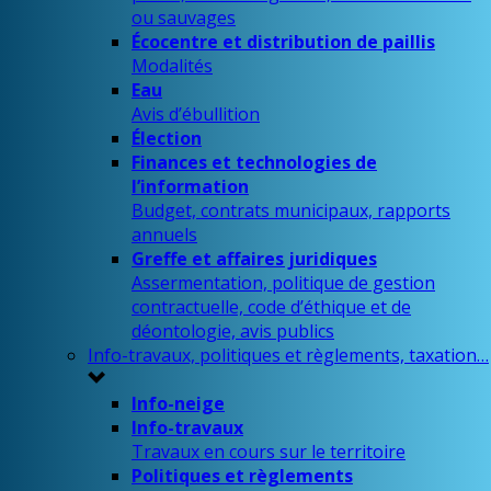
ou sauvages
Écocentre et distribution de paillis
Modalités
Eau
Avis d’ébullition
Élection
Finances et technologies de
l’information
Budget, contrats municipaux, rapports
annuels
Greffe et affaires juridiques
Assermentation, politique de gestion
contractuelle, code d’éthique et de
déontologie, avis publics
Info-travaux, politiques et règlements, taxation…
Info-neige
Info-travaux
Travaux en cours sur le territoire
Politiques et règlements