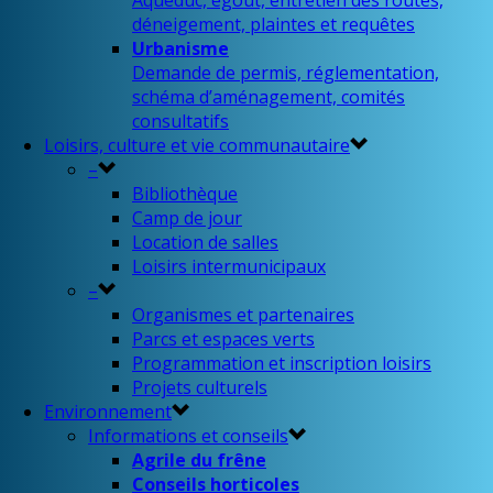
Aqueduc, égout, entretien des routes,
déneigement, plaintes et requêtes
Urbanisme
Demande de permis, réglementation,
schéma d’aménagement, comités
consultatifs
Loisirs, culture et vie communautaire
–
Bibliothèque
Camp de jour
Location de salles
Loisirs intermunicipaux
–
Organismes et partenaires
Parcs et espaces verts
Programmation et inscription loisirs
Projets culturels
Environnement
Informations et conseils
Agrile du frêne
Conseils horticoles