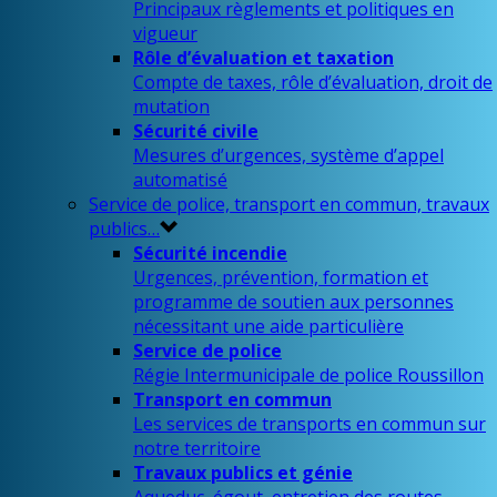
Principaux règlements et politiques en
vigueur
Rôle d’évaluation et taxation
Compte de taxes, rôle d’évaluation, droit de
mutation
Sécurité civile
Mesures d’urgences, système d’appel
automatisé
Service de police, transport en commun, travaux
publics…
Sécurité incendie
Urgences, prévention, formation et
programme de soutien aux personnes
nécessitant une aide particulière
Service de police
Régie Intermunicipale de police Roussillon
Transport en commun
Les services de transports en commun sur
notre territoire
Travaux publics et génie