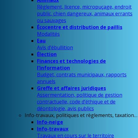
Animaux
Règlement, licence, micropuçage, endroit
public, chien dangereux, animaux errants
ou sauvages
Écocentre et distribution de paillis
Modalités
Eau
Avis d’ébullition
Élection
Finances et technologies de
l’information
Budget, contrats municipaux, rapports
annuels
Greffe et affaires juridiques
Assermentation, politique de gestion
contractuelle, code d’éthique et de
déontologie, avis publics
Info-travaux, politiques et règlements, taxation…
Info-neige
Info-travaux
Travaux en cours sur le territoire