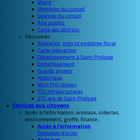
Maire
Membres du conseil
Séances du conseil
Avis publics
Carte des districts
Découvrez
Armoiries, logo et emblème floral
Carte interactive
Développement à Saint-Philippe
Embellissement
Grands projets
Historique
Mon Phil citoyen
PDI infrastructures
275 ans de Saint-Philippe
Services aux citoyens
Accès à l’information, animaux, collectes,
environnement, greffe, finance…
Accès à l’information
Demande d’accès