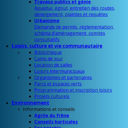
Travaux publics et génie
Aqueduc, égout, entretien des routes,
déneigement, plaintes et requêtes
Urbanisme
Demande de permis, réglementation,
schéma d’aménagement, comités
consultatifs
Loisirs, culture et vie communautaire
Bibliothèque
Camp de jour
Location de salles
Loisirs intermunicipaux
Organismes et partenaires
Parcs et espaces verts
Programmation et inscription loisirs
Projets culturels
Environnement
Informations et conseils
Agrile du frêne
Conseils horticoles