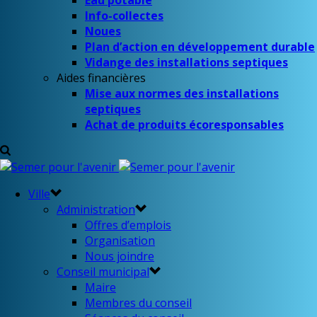
Eau potable
Info-collectes
Noues
Plan d’action en développement durable
Vidange des installations septiques
Aides financières
Mise aux normes des installations
septiques
Achat de produits écoresponsables
Ville
Administration
Offres d’emplois
Organisation
Nous joindre
Conseil municipal
Maire
Membres du conseil