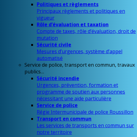
Politiques et règlements
Principaux règlements et politiques en
vigueur
Rôle d’évaluation et taxation
Compte de taxes, rôle d’évaluation, droit de
mutation
Sécurité civile
Mesures d’urgences, système d’appel
automatisé
Service de police, transport en commun, travaux
publics…
Sécurité incendie
Urgences, prévention, formation et
programme de soutien aux personnes
nécessitant une aide particulière
Service de police
Régie Intermunicipale de police Roussillon
Transport en commun
Les services de transports en commun sur
notre territoire