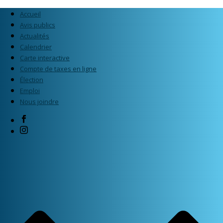
Accueil
Avis publics
Actualités
Calendrier
Carte interactive
Compte de taxes en ligne
Élection
Emploi
Nous joindre