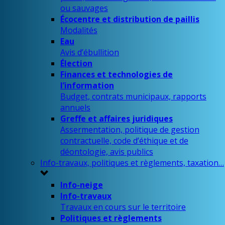
ou sauvages
Écocentre et distribution de paillis
Modalités
Eau
Avis d’ébullition
Élection
Finances et technologies de
l’information
Budget, contrats municipaux, rapports
annuels
Greffe et affaires juridiques
Assermentation, politique de gestion
contractuelle, code d’éthique et de
déontologie, avis publics
Info-travaux, politiques et règlements, taxation…
Info-neige
Info-travaux
Travaux en cours sur le territoire
Politiques et règlements