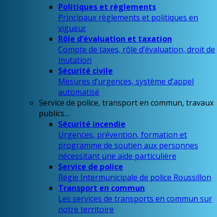
Politiques et règlements
Principaux règlements et politiques en
vigueur
Rôle d’évaluation et taxation
Compte de taxes, rôle d’évaluation, droit de
mutation
Sécurité civile
Mesures d’urgences, système d’appel
automatisé
Service de police, transport en commun, travaux
publics…
Sécurité incendie
Urgences, prévention, formation et
programme de soutien aux personnes
nécessitant une aide particulière
Service de police
Régie Intermunicipale de police Roussillon
Transport en commun
Les services de transports en commun sur
notre territoire