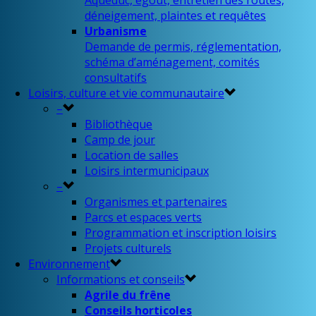
Aqueduc, égout, entretien des routes,
déneigement, plaintes et requêtes
Urbanisme
Demande de permis, réglementation,
schéma d’aménagement, comités
consultatifs
Loisirs, culture et vie communautaire
–
Bibliothèque
Camp de jour
Location de salles
Loisirs intermunicipaux
–
Organismes et partenaires
Parcs et espaces verts
Programmation et inscription loisirs
Projets culturels
Environnement
Informations et conseils
Agrile du frêne
Conseils horticoles