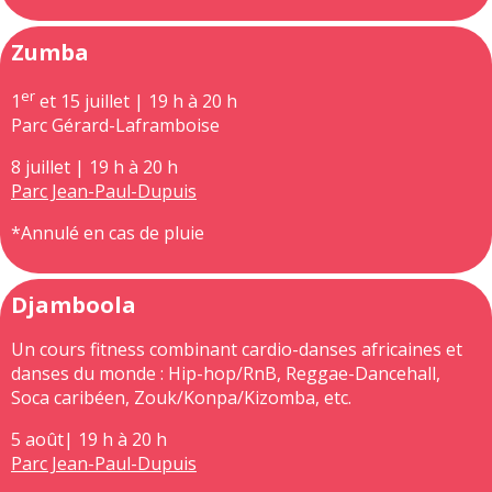
Zumba
er
1
et 15 juillet | 19 h à 20 h
Parc Gérard-Laframboise
8 juillet | 19 h à 20 h
Parc Jean-Paul-Dupuis
*Annulé en cas de pluie
Djamboola
Un cours fitness combinant cardio-danses africaines et
danses du monde : Hip-hop/RnB, Reggae-Dancehall,
Soca caribéen, Zouk/Konpa/Kizomba, etc.
5 août| 19 h à 20 h
Parc Jean-Paul-Dupuis