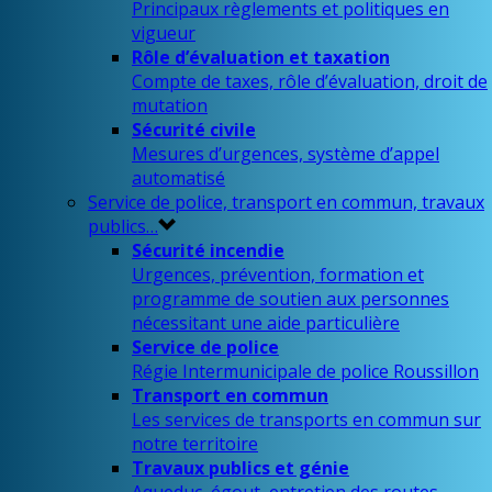
Principaux règlements et politiques en
vigueur
Rôle d’évaluation et taxation
Compte de taxes, rôle d’évaluation, droit de
mutation
Sécurité civile
Mesures d’urgences, système d’appel
automatisé
Service de police, transport en commun, travaux
publics…
Sécurité incendie
Urgences, prévention, formation et
programme de soutien aux personnes
nécessitant une aide particulière
Service de police
Régie Intermunicipale de police Roussillon
Transport en commun
Les services de transports en commun sur
notre territoire
Travaux publics et génie