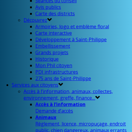
Séances du conseil
Avis publics
Carte des districts
Découvrez
Armoiries, logo et emblème floral
Carte interactive
Développement à Saint-Philippe
Embellissement
Grands projets
Historique
Mon Phil citoyen
PDI infrastructures
275 ans de Saint-Philippe
Services aux citoyens
Accès à l’information, animaux, collectes,
environnement, greffe, finance…
Accès à l’information
Demande d’accès
Animaux
Règlement, licence, micropuçage, endroit
public, chien dangereux, animaux errants