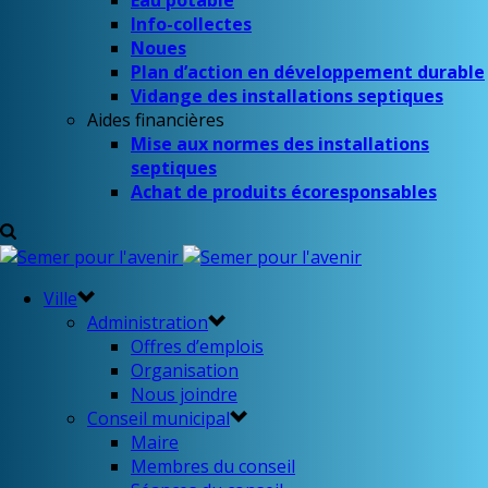
Eau potable
Info-collectes
Noues
Plan d’action en développement durable
Vidange des installations septiques
Aides financières
Mise aux normes des installations
septiques
Achat de produits écoresponsables
Ville
Administration
Offres d’emplois
Organisation
Nous joindre
Conseil municipal
Maire
Membres du conseil