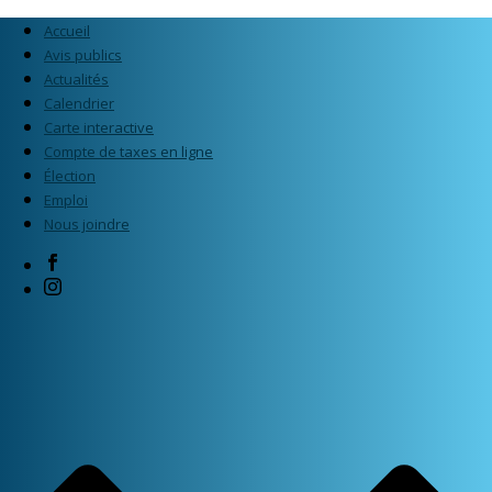
Accueil
Avis publics
Actualités
Calendrier
Carte interactive
Compte de taxes en ligne
Élection
Emploi
Nous joindre