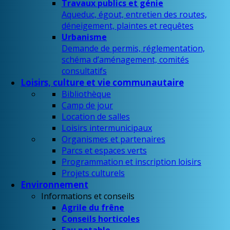
Travaux publics et génie
Aqueduc, égout, entretien des routes,
déneigement, plaintes et requêtes
Urbanisme
Demande de permis, réglementation,
schéma d’aménagement, comités
consultatifs
Loisirs, culture et vie communautaire
Bibliothèque
Camp de jour
Location de salles
Loisirs intermunicipaux
Organismes et partenaires
Parcs et espaces verts
Programmation et inscription loisirs
Projets culturels
Environnement
Informations et conseils
Agrile du frêne
Conseils horticoles