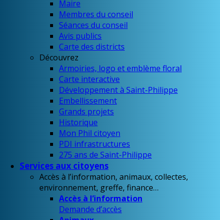
Maire
Membres du conseil
Séances du conseil
Avis publics
Carte des districts
Découvrez
Armoiries, logo et emblème floral
Carte interactive
Développement à Saint-Philippe
Embellissement
Grands projets
Historique
Mon Phil citoyen
PDI infrastructures
275 ans de Saint-Philippe
Services aux citoyens
Accès à l’information, animaux, collectes,
environnement, greffe, finance…
Accès à l’information
Demande d’accès