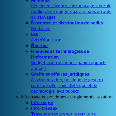
Animaux
Règlement, licence, micropuçage, endroit
public, chien dangereux, animaux errants
ou sauvages
Écocentre et distribution de paillis
Modalités
Eau
Avis d’ébullition
Élection
Finances et technologies de
l’information
Budget, contrats municipaux, rapports
annuels
Greffe et affaires juridiques
Assermentation, politique de gestion
contractuelle, code d’éthique et de
déontologie, avis publics
Info-travaux, politiques et règlements, taxation…
Info-neige
Info-travaux
Travaux en cours sur le territoire