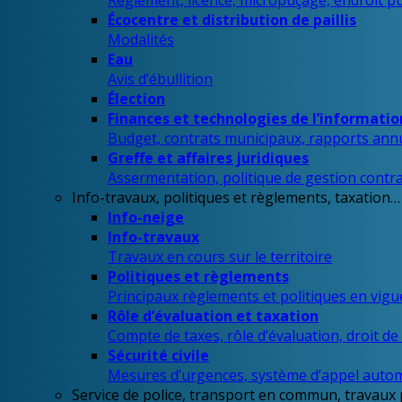
Règlement, licence, micropuçage, endroit p
Écocentre et distribution de paillis
Modalités
Eau
Avis d’ébullition
Élection
Finances et technologies de l’informatio
Budget, contrats municipaux, rapports ann
Greffe et affaires juridiques
Assermentation, politique de gestion contrac
Info-travaux, politiques et règlements, taxation…
Info-neige
Info-travaux
Travaux en cours sur le territoire
Politiques et règlements
Principaux règlements et politiques en vig
Rôle d’évaluation et taxation
Compte de taxes, rôle d’évaluation, droit d
Sécurité civile
Mesures d’urgences, système d’appel auto
Service de police, transport en commun, travaux 