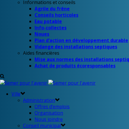
Informations et conseils
Agrile du frêne
Conseils horticoles
Eau potable
Info-collectes
Noues
Plan d’action en développement durable
Vidange des installations septiques
Aides financières
Mise aux normes des installations septi
Achat de produits écoresponsables
Ville
Administration
Offres d’emplois
Organisation
Nous joindre
Conseil municipal