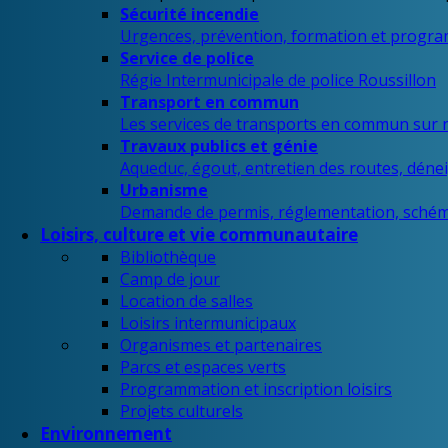
Sécurité incendie
Urgences, prévention, formation et progra
Service de police
Régie Intermunicipale de police Roussillon
Transport en commun
Les services de transports en commun sur n
Travaux publics et génie
Aqueduc, égout, entretien des routes, déne
Urbanisme
Demande de permis, réglementation, schém
Loisirs, culture et vie communautaire
Bibliothèque
Camp de jour
Location de salles
Loisirs intermunicipaux
Organismes et partenaires
Parcs et espaces verts
Programmation et inscription loisirs
Projets culturels
Environnement