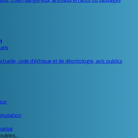
ublic, chien dangereux, animaux errants ou sauvages
n
uels
tuelle, code d’éthique et de déontologie, avis publics
ueur
e mutation
matisé
publics…