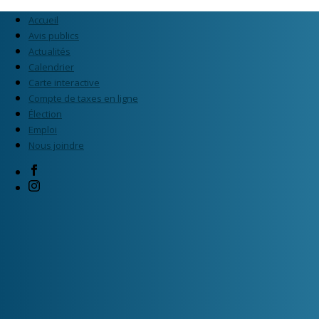
Accueil
Avis publics
Actualités
Calendrier
Carte interactive
Compte de taxes en ligne
Élection
Emploi
Nous joindre