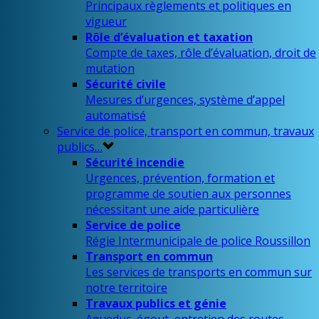
Principaux règlements et politiques en
vigueur
Rôle d’évaluation et taxation
Compte de taxes, rôle d’évaluation, droit de
mutation
Sécurité civile
Mesures d’urgences, système d’appel
automatisé
Service de police, transport en commun, travaux
publics…
Sécurité incendie
Urgences, prévention, formation et
programme de soutien aux personnes
nécessitant une aide particulière
Service de police
Régie Intermunicipale de police Roussillon
Transport en commun
Les services de transports en commun sur
notre territoire
Travaux publics et génie