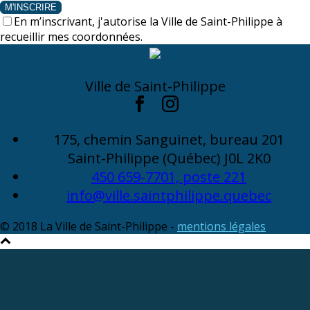
M'INSCRIRE
En m’inscrivant, j'autorise la Ville de Saint-Philippe à
recueillir mes coordonnées.
Ville de Saint-Philippe
175, chemin Sanguinet, bureau 201
Saint-Philippe (Québec) J0L 2K0
450 659-7701, poste 221
info@ville.saintphilippe.quebec
© 2018 La Ville de Saint-Philippe -
mentions légales