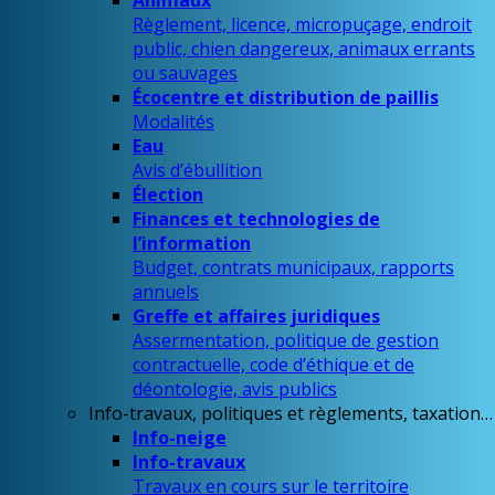
Animaux
Règlement, licence, micropuçage, endroit
public, chien dangereux, animaux errants
ou sauvages
Écocentre et distribution de paillis
Modalités
Eau
Avis d’ébullition
Élection
Finances et technologies de
l’information
Budget, contrats municipaux, rapports
annuels
Greffe et affaires juridiques
Assermentation, politique de gestion
contractuelle, code d’éthique et de
déontologie, avis publics
Info-travaux, politiques et règlements, taxation…
Info-neige
Info-travaux
Travaux en cours sur le territoire