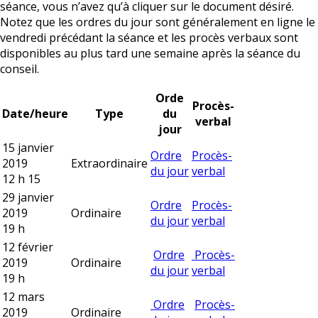
séance, vous n’avez qu’à cliquer sur le document désiré.
Notez que les ordres du jour sont généralement en ligne le
vendredi précédant la séance et les procès verbaux sont
disponibles au plus tard une semaine après la séance du
conseil.
Orde
Procès-
Date/heure
Type
du
verbal
jour
15 janvier
Ordre
Procès-
2019
Extraordinaire
du jour
verbal
12 h 15
29 janvier
Ordre
Procès-
2019
Ordinaire
du jour
verbal
19 h
12 février
Ordre
Procès-
2019
Ordinaire
du jour
verbal
19 h
12 mars
Ordre
Procès-
2019
Ordinaire