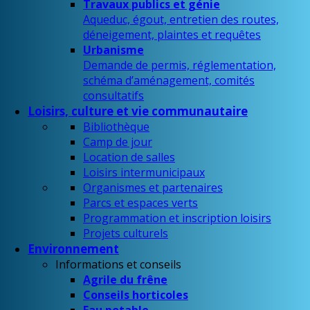
Travaux publics et génie
Aqueduc, égout, entretien des routes,
déneigement, plaintes et requêtes
Urbanisme
Demande de permis, réglementation,
schéma d’aménagement, comités
consultatifs
Loisirs, culture et vie communautaire
Bibliothèque
Camp de jour
Location de salles
Loisirs intermunicipaux
Organismes et partenaires
Parcs et espaces verts
Programmation et inscription loisirs
Projets culturels
Environnement
Informations et conseils
Agrile du frêne
Conseils horticoles