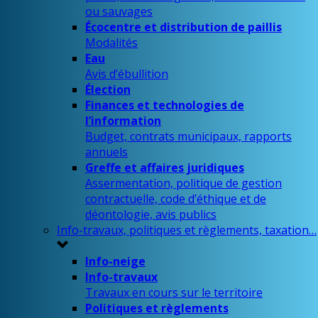
ou sauvages
Écocentre et distribution de paillis
Modalités
Eau
Avis d’ébullition
Élection
Finances et technologies de
l’information
Budget, contrats municipaux, rapports
annuels
Greffe et affaires juridiques
Assermentation, politique de gestion
contractuelle, code d’éthique et de
déontologie, avis publics
Info-travaux, politiques et règlements, taxation…
Info-neige
Info-travaux
Travaux en cours sur le territoire
Politiques et règlements