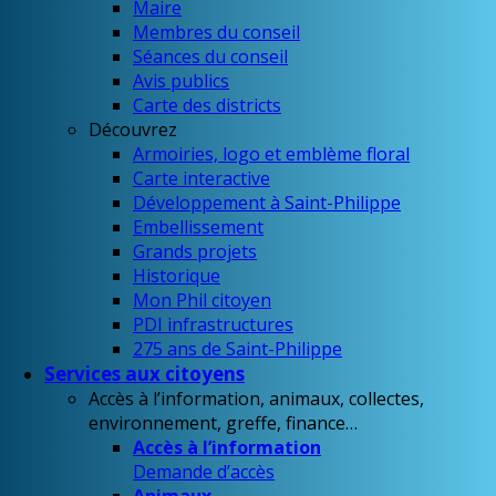
Maire
Membres du conseil
Séances du conseil
Avis publics
Carte des districts
Découvrez
Armoiries, logo et emblème floral
Carte interactive
Développement à Saint-Philippe
Embellissement
Grands projets
Historique
Mon Phil citoyen
PDI infrastructures
275 ans de Saint-Philippe
Services aux citoyens
Accès à l’information, animaux, collectes,
environnement, greffe, finance…
Accès à l’information
Demande d’accès