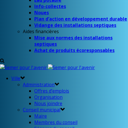
Eau potable
Info-collectes
Noues
Plan d’action en développement durable
Vidange des installations septiques
Aides financières
Mise aux normes des installations
septiques
Achat de produits écoresponsables
Ville
Administration
Offres d’emplois
Organisation
Nous joindre
Conseil municipal
Maire
Membres du conseil