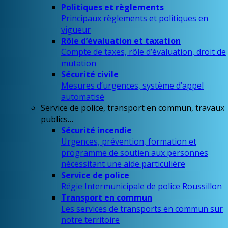
Politiques et règlements
Principaux règlements et politiques en
vigueur
Rôle d’évaluation et taxation
Compte de taxes, rôle d’évaluation, droit de
mutation
Sécurité civile
Mesures d’urgences, système d’appel
automatisé
Service de police, transport en commun, travaux
publics…
Sécurité incendie
Urgences, prévention, formation et
programme de soutien aux personnes
nécessitant une aide particulière
Service de police
Régie Intermunicipale de police Roussillon
Transport en commun
Les services de transports en commun sur
notre territoire