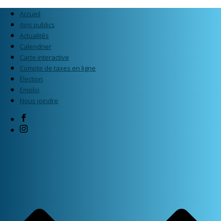
Accueil
Avis publics
Actualités
Calendrier
Carte interactive
Compte de taxes en ligne
Élection
Emploi
Nous joindre