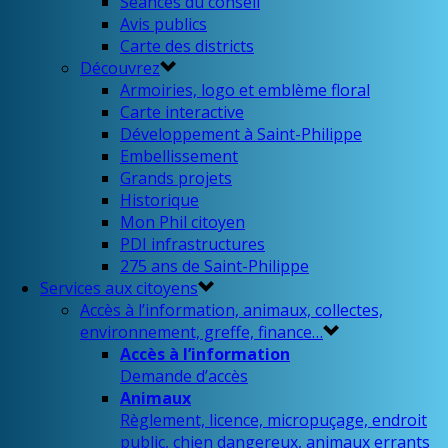
Séances du conseil
Avis publics
Carte des districts
Découvrez
Armoiries, logo et emblème floral
Carte interactive
Développement à Saint-Philippe
Embellissement
Grands projets
Historique
Mon Phil citoyen
PDI infrastructures
275 ans de Saint-Philippe
Services aux citoyens
Accès à l’information, animaux, collectes,
environnement, greffe, finance…
Accès à l’information
Demande d’accès
Animaux
Règlement, licence, micropuçage, endroit
public, chien dangereux, animaux errants