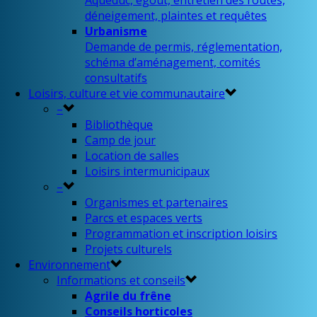
Aqueduc, égout, entretien des routes,
déneigement, plaintes et requêtes
Urbanisme
Demande de permis, réglementation,
schéma d’aménagement, comités
consultatifs
Loisirs, culture et vie communautaire
–
Bibliothèque
Camp de jour
Location de salles
Loisirs intermunicipaux
–
Organismes et partenaires
Parcs et espaces verts
Programmation et inscription loisirs
Projets culturels
Environnement
Informations et conseils
Agrile du frêne
Conseils horticoles