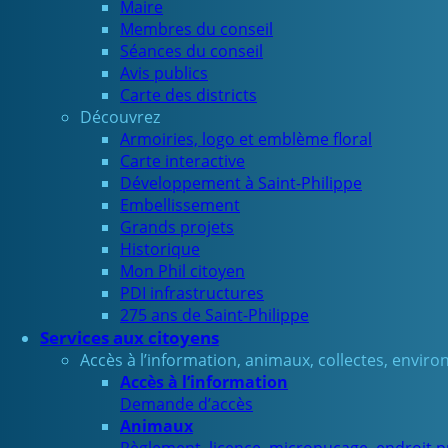
Maire
Membres du conseil
Séances du conseil
Avis publics
Carte des districts
Découvrez
Armoiries, logo et emblème floral
Carte interactive
Développement à Saint-Philippe
Embellissement
Grands projets
Historique
Mon Phil citoyen
PDI infrastructures
275 ans de Saint-Philippe
Services aux citoyens
Accès à l’information, animaux, collectes, envir
Accès à l’information
Demande d’accès
Animaux