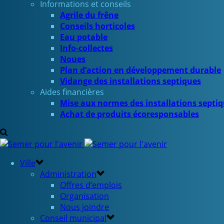
Informations et conseils
Agrile du frêne
Conseils horticoles
Eau potable
Info-collectes
Noues
Plan d’action en développement durable
Vidange des installations septiques
Aides financières
Mise aux normes des installations septi
Achat de produits écoresponsables
Ville
Administration
Offres d’emplois
Organisation
Nous joindre
Conseil municipal