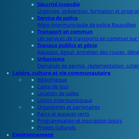
Sécurité incendie
Urgences, prévention, formation et progra
Service de police
Régie Intermunicipale de police Roussillon
Transport en commun
Les services de transports en commun sur n
Travaux publics et génie
Aqueduc, égout, entretien des routes, déne
Urbanisme
Demande de permis, réglementation, sché
Loisirs, culture et vie communautaire
Bibliothèque
Camp de jour
Location de salles
Loisirs intermunicipaux
Organismes et partenaires
Parcs et espaces verts
Programmation et inscription loisirs
Projets culturels
Environnement