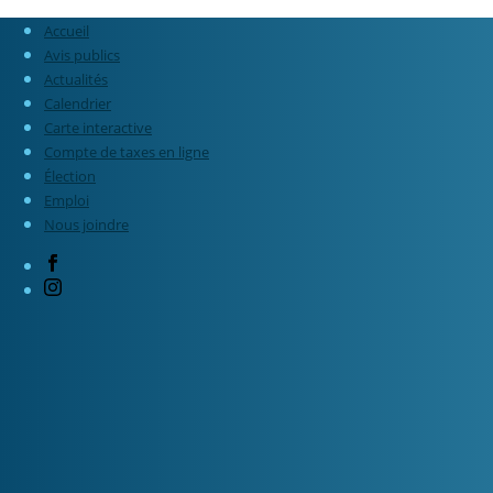
Accueil
Avis publics
Actualités
Calendrier
Carte interactive
Compte de taxes en ligne
Élection
Emploi
Nous joindre