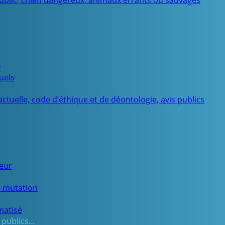
public, chien dangereux, animaux errants ou sauvages
n
uels
ctuelle, code d’éthique et de déontologie, avis publics
ueur
e mutation
matisé
 publics…