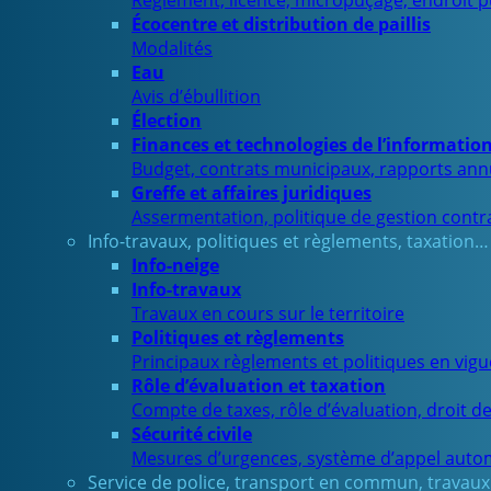
Règlement, licence, micropuçage, endroit 
Écocentre et distribution de paillis
Modalités
Eau
Avis d’ébullition
Élection
Finances et technologies de l’informatio
Budget, contrats municipaux, rapports ann
Greffe et affaires juridiques
Assermentation, politique de gestion contra
Info-travaux, politiques et règlements, taxation…
Info-neige
Info-travaux
Travaux en cours sur le territoire
Politiques et règlements
Principaux règlements et politiques en vig
Rôle d’évaluation et taxation
Compte de taxes, rôle d’évaluation, droit d
Sécurité civile
Mesures d’urgences, système d’appel auto
Service de police, transport en commun, travaux