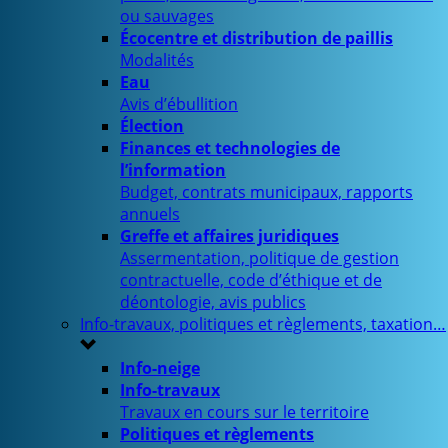
ou sauvages
Écocentre et distribution de paillis
Modalités
Eau
Avis d’ébullition
Élection
Finances et technologies de
l’information
Budget, contrats municipaux, rapports
annuels
Greffe et affaires juridiques
Assermentation, politique de gestion
contractuelle, code d’éthique et de
déontologie, avis publics
Info-travaux, politiques et règlements, taxation…
Info-neige
Info-travaux
Travaux en cours sur le territoire
Politiques et règlements