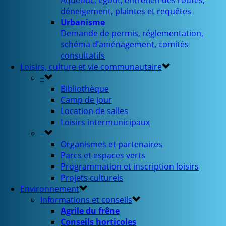
Aqueduc, égout, entretien des routes,
déneigement, plaintes et requêtes
Urbanisme
Demande de permis, réglementation,
schéma d’aménagement, comités
consultatifs
Loisirs, culture et vie communautaire
–
Bibliothèque
Camp de jour
Location de salles
Loisirs intermunicipaux
–
Organismes et partenaires
Parcs et espaces verts
Programmation et inscription loisirs
Projets culturels
Environnement
Informations et conseils
Agrile du frêne
Conseils horticoles