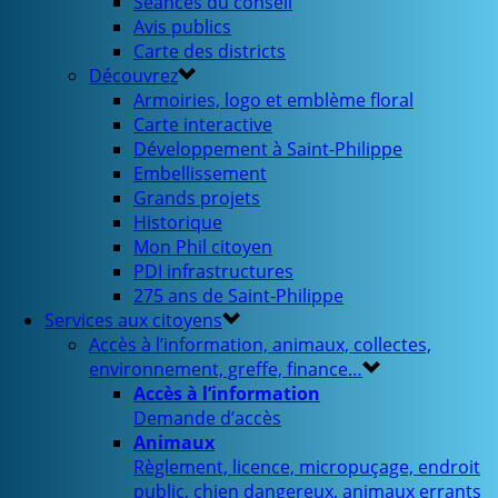
Séances du conseil
Avis publics
Carte des districts
Découvrez
Armoiries, logo et emblème floral
Carte interactive
Développement à Saint-Philippe
Embellissement
Grands projets
Historique
Mon Phil citoyen
PDI infrastructures
275 ans de Saint-Philippe
Services aux citoyens
Accès à l’information, animaux, collectes,
environnement, greffe, finance…
Accès à l’information
Demande d’accès
Animaux
Règlement, licence, micropuçage, endroit
public, chien dangereux, animaux errants