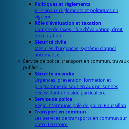
Politiques et règlements
Principaux règlements et politiques en
vigueur
Rôle d’évaluation et taxation
Compte de taxes, rôle d’évaluation, droit
de mutation
Sécurité civile
Mesures d’urgences, système d’appel
automatisé
Service de police, transport en commun, travaux
publics…
Sécurité incendie
Urgences, prévention, formation et
programme de soutien aux personnes
nécessitant une aide particulière
Service de police
Régie Intermunicipale de police Roussillon
Transport en commun
Les services de transports en commun sur
notre territoire