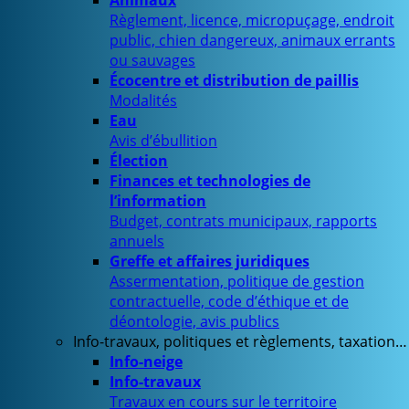
Animaux
Règlement, licence, micropuçage, endroit
public, chien dangereux, animaux errants
ou sauvages
Écocentre et distribution de paillis
Modalités
Eau
Avis d’ébullition
Élection
Finances et technologies de
l’information
Budget, contrats municipaux, rapports
annuels
Greffe et affaires juridiques
Assermentation, politique de gestion
contractuelle, code d’éthique et de
déontologie, avis publics
Info-travaux, politiques et règlements, taxation…
Info-neige
Info-travaux
Travaux en cours sur le territoire