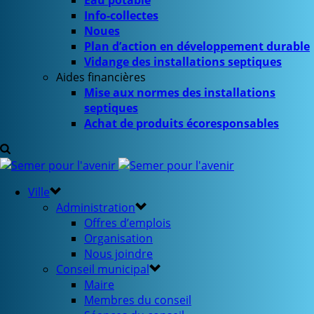
Eau potable
Info-collectes
Noues
Plan d’action en développement durable
Vidange des installations septiques
Aides financières
Mise aux normes des installations
septiques
Achat de produits écoresponsables
Ville
Administration
Offres d’emplois
Organisation
Nous joindre
Conseil municipal
Maire
Membres du conseil