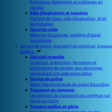
Principaux règlements et politiques en
vigueur
Rôle d’évaluation et taxation
Compte de taxes, rôle d’évaluation, droit
de mutation
Sécurité civile
Mesures d’urgences, système d’appel
automatisé
Service de police, transport en commun, travaux
publics…
Sécurité incendie
Urgences, prévention, formation et
programme de soutien aux personnes
nécessitant une aide particulière
Service de police
Régie Intermunicipale de police Roussillon
Transport en commun
Les services de transports en commun sur
notre territoire
Travaux publics et génie