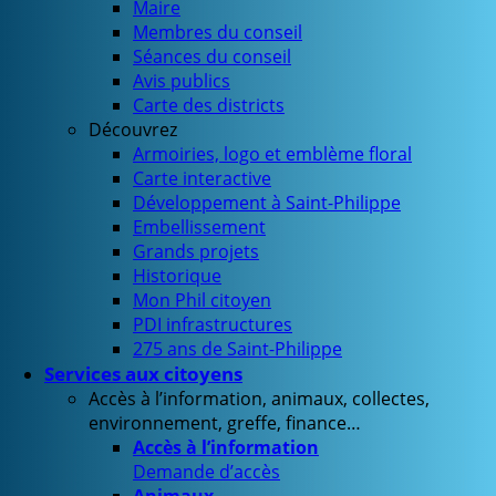
Maire
Membres du conseil
Séances du conseil
Avis publics
Carte des districts
Découvrez
Armoiries, logo et emblème floral
Carte interactive
Développement à Saint-Philippe
Embellissement
Grands projets
Historique
Mon Phil citoyen
PDI infrastructures
275 ans de Saint-Philippe
Services aux citoyens
Accès à l’information, animaux, collectes,
environnement, greffe, finance…
Accès à l’information
Demande d’accès