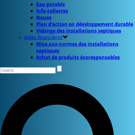
Eau potable
Info-collectes
Noues
Plan d’action en développement durable
Vidange des installations septiques
Aides financières
Mise aux normes des installations
septiques
Achat de produits écoresponsables