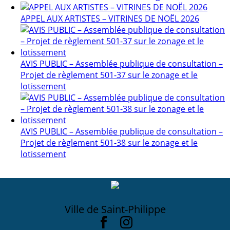
APPEL AUX ARTISTES – VITRINES DE NOËL 2026
AVIS PUBLIC – Assemblée publique de consultation –
Projet de règlement 501-37 sur le zonage et le
lotissement
AVIS PUBLIC – Assemblée publique de consultation –
Projet de règlement 501-38 sur le zonage et le
lotissement
Ville de Saint-Philippe