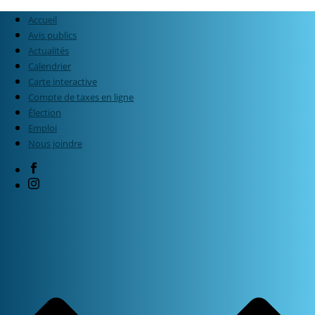
Accueil
Avis publics
Actualités
Calendrier
Carte interactive
Compte de taxes en ligne
Élection
Emploi
Nous joindre