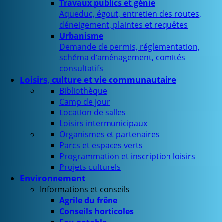
Travaux publics et génie
Aqueduc, égout, entretien des routes,
déneigement, plaintes et requêtes
Urbanisme
Demande de permis, réglementation,
schéma d’aménagement, comités
consultatifs
Loisirs, culture et vie communautaire
Bibliothèque
Camp de jour
Location de salles
Loisirs intermunicipaux
Organismes et partenaires
Parcs et espaces verts
Programmation et inscription loisirs
Projets culturels
Environnement
Informations et conseils
Agrile du frêne
Conseils horticoles