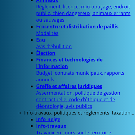
Animaux
Règlement, licence, micropuçage, endroit
public, chien dangereux, animaux errants
ou sauvages
Écocentre et distribution de paillis
Modalités
Eau
Avis d’ébullition
Élection
Finances et technologies de
l’information
Budget, contrats municipaux, rapports
annuels
Greffe et affaires juridiques
Assermentation, politique de gestion
contractuelle, code d’éthique et de
déontologie, avis publics
Info-travaux, politiques et règlements, taxation…
Info-neige
Info-travaux
Travaux en cours sur le territoire