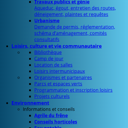
Travaux publics et génie
Aqueduc, égout, entretien des routes,
déneigement, plaintes et requêtes
Urbanisme
Demande de permis, réglementation,
schéma d’aménagement, comités
consultatifs
Loisirs, culture et vie communautaire
Bibliothèque
Camp de jour
Location de salles
Loisirs intermunicipaux
Organismes et partenaires
Parcs et espaces verts
Programmation et inscription loisirs
Projets culturels
Environnement
Informations et conseils
Agrile du frêne
Conseils horticoles