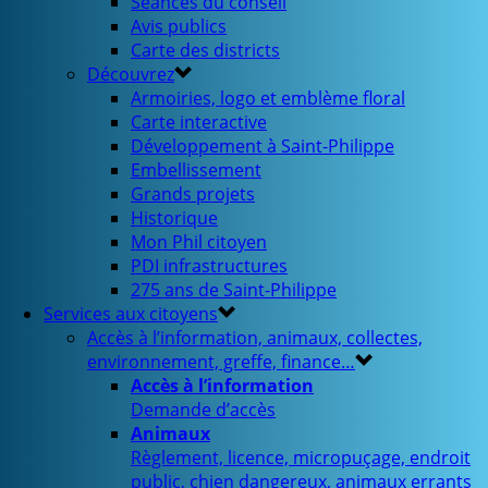
Séances du conseil
Avis publics
Carte des districts
Découvrez
Armoiries, logo et emblème floral
Carte interactive
Développement à Saint-Philippe
Embellissement
Grands projets
Historique
Mon Phil citoyen
PDI infrastructures
275 ans de Saint-Philippe
Services aux citoyens
Accès à l’information, animaux, collectes,
environnement, greffe, finance…
Accès à l’information
Demande d’accès
Animaux
Règlement, licence, micropuçage, endroit
public, chien dangereux, animaux errants