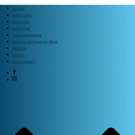
Accueil
Avis publics
Actualités
Calendrier
Carte interactive
Compte de taxes en ligne
Élection
Emploi
Nous joindre