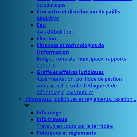
ou sauvages
Écocentre et distribution de paillis
Modalités
Eau
Avis d’ébullition
Élection
Finances et technologies de
l’information
Budget, contrats municipaux, rapports
annuels
Greffe et affaires juridiques
Assermentation, politique de gestion
contractuelle, code d’éthique et de
déontologie, avis publics
Info-travaux, politiques et règlements, taxation…
Info-neige
Info-travaux
Travaux en cours sur le territoire
Politiques et règlements