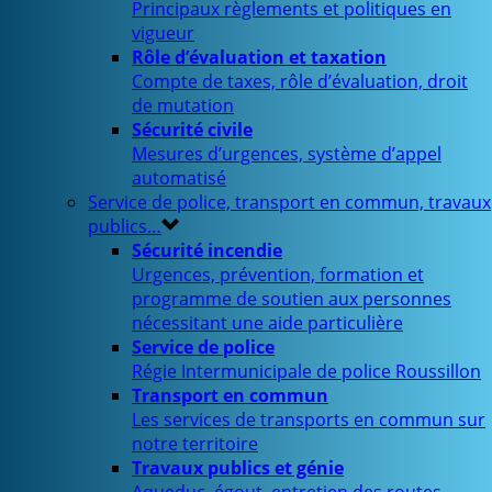
Principaux règlements et politiques en
vigueur
Rôle d’évaluation et taxation
Compte de taxes, rôle d’évaluation, droit
de mutation
Sécurité civile
Mesures d’urgences, système d’appel
automatisé
Service de police, transport en commun, travaux
publics…
Sécurité incendie
Urgences, prévention, formation et
programme de soutien aux personnes
nécessitant une aide particulière
Service de police
Régie Intermunicipale de police Roussillon
Transport en commun
Les services de transports en commun sur
notre territoire
Travaux publics et génie