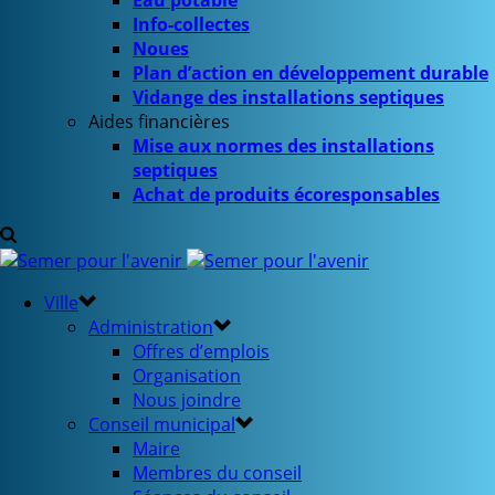
Eau potable
Info-collectes
Noues
Plan d’action en développement durable
Vidange des installations septiques
Aides financières
Mise aux normes des installations
septiques
Achat de produits écoresponsables
Ville
Administration
Offres d’emplois
Organisation
Nous joindre
Conseil municipal
Maire
Membres du conseil