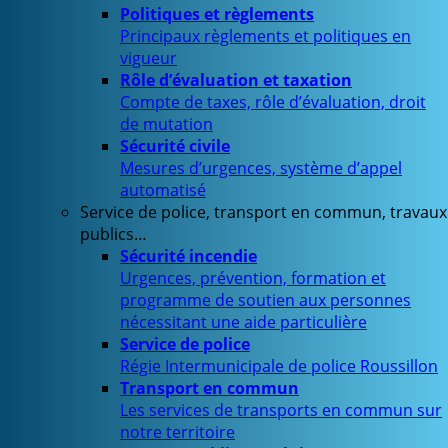
Politiques et règlements
Principaux règlements et politiques en
vigueur
Rôle d’évaluation et taxation
Compte de taxes, rôle d’évaluation, droit
de mutation
Sécurité civile
Mesures d’urgences, système d’appel
automatisé
Service de police, transport en commun, travaux
publics…
Sécurité incendie
Urgences, prévention, formation et
programme de soutien aux personnes
nécessitant une aide particulière
Service de police
Régie Intermunicipale de police Roussillon
Transport en commun
Les services de transports en commun sur
notre territoire