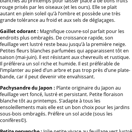
blanches au printemps pour laisser place à de bons fruits
rouge prisés par les oiseaux (et les ours). Elle se plait
autant en plein soleil qu’à l’ombre et possède une très
grande tolérance au froid et aux sels de déglaçages.
Gaillet odorant :
Magnifique couvre-sol parfait pour les
endroits plus ombragés. De croissance rapide, son
feuillage vert lustré reste beau jusqu’à la première neige.
Petites fleurs blanches parfumées qui apparaissent tôt en
saison (mai-juin). Il est résistant aux chevreuils et rustique.
Il préférera un sol riche et humide. Il est préférable de
l’implanter au pied d’un arbre et pas trop près d’une plate-
bande, car il peut devenir vite envahissant.
Pachysandre du Japon :
Plante originaire du Japon au
feuillage vert foncé, lustré et persistant. Petite floraison
blanche tôt au printemps. S’adapte à tous les
ensoleillements mais elle est un bon choix pour les jardins
sous-bois ombragés. Préfère un sol acide (sous les
conifères©).
Petite pervenche :
Jolie petite vivace au feuillage vert lustré