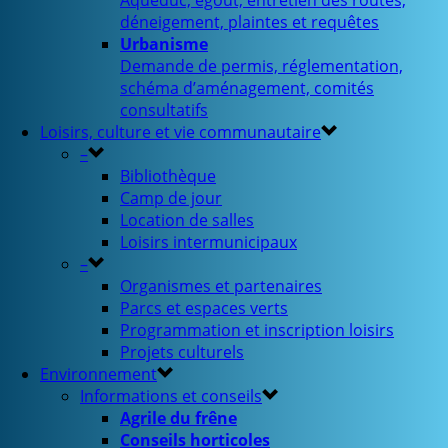
Aqueduc, égout, entretien des routes,
déneigement, plaintes et requêtes
Urbanisme
Demande de permis, réglementation,
schéma d’aménagement, comités
consultatifs
Loisirs, culture et vie communautaire
–
Bibliothèque
Camp de jour
Location de salles
Loisirs intermunicipaux
–
Organismes et partenaires
Parcs et espaces verts
Programmation et inscription loisirs
Projets culturels
Environnement
Informations et conseils
Agrile du frêne
Conseils horticoles