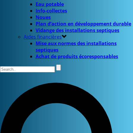
Eau potable
Info-collectes
Noues
Plan d’action en développement durable
Vidange des installations septiques
Aides financières
Mise aux normes des installations
septiques
Achat de produits écoresponsables