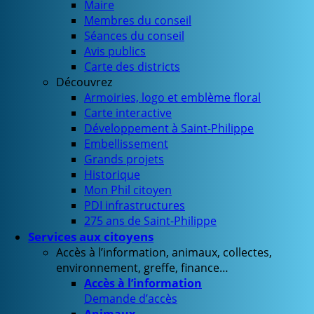
Maire
Membres du conseil
Séances du conseil
Avis publics
Carte des districts
Découvrez
Armoiries, logo et emblème floral
Carte interactive
Développement à Saint-Philippe
Embellissement
Grands projets
Historique
Mon Phil citoyen
PDI infrastructures
275 ans de Saint-Philippe
Services aux citoyens
Accès à l’information, animaux, collectes,
environnement, greffe, finance…
Accès à l’information
Demande d’accès