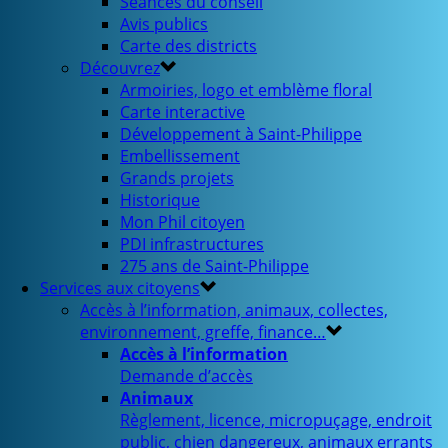
Séances du conseil
Avis publics
Carte des districts
Découvrez
Armoiries, logo et emblème floral
Carte interactive
Développement à Saint-Philippe
Embellissement
Grands projets
Historique
Mon Phil citoyen
PDI infrastructures
275 ans de Saint-Philippe
Services aux citoyens
Accès à l’information, animaux, collectes,
environnement, greffe, finance…
Accès à l’information
Demande d’accès
Animaux
Règlement, licence, micropuçage, endroit
public, chien dangereux, animaux errants