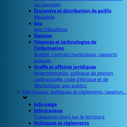
ou sauvages
Écocentre et distribution de paillis
Modalités
Eau
Avis d’ébullition
Élection
Finances et technologies de
l’information
Budget, contrats municipaux, rapports
annuels
Greffe et affaires juridiques
Assermentation, politique de gestion
contractuelle, code d’éthique et de
déontologie, avis publics
Info-travaux, politiques et règlements, taxation…
Info-neige
Info-travaux
Travaux en cours sur le territoire
Politiques et règlements