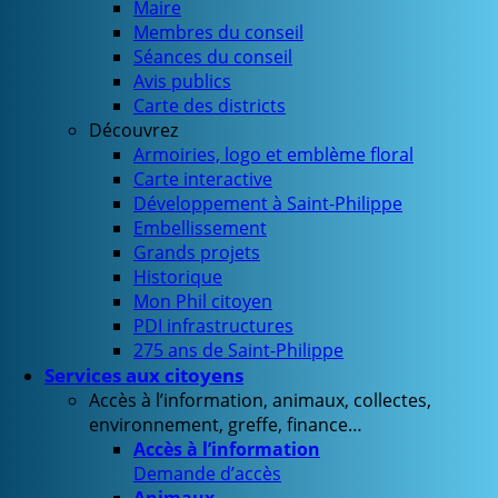
Maire
Membres du conseil
Séances du conseil
Avis publics
Carte des districts
Découvrez
Armoiries, logo et emblème floral
Carte interactive
Développement à Saint-Philippe
Embellissement
Grands projets
Historique
Mon Phil citoyen
PDI infrastructures
275 ans de Saint-Philippe
Services aux citoyens
Accès à l’information, animaux, collectes,
environnement, greffe, finance…
Accès à l’information
Demande d’accès