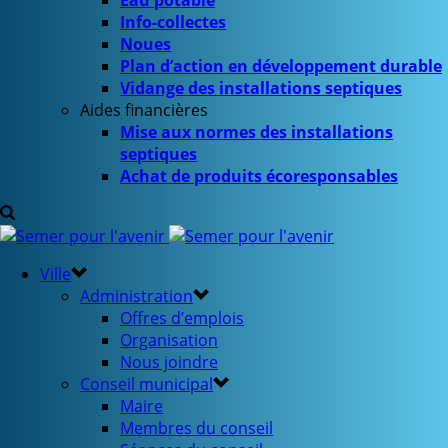
Eau potable
Info-collectes
Noues
Plan d’action en développement durable
Vidange des installations septiques
Aides financières
Mise aux normes des installations
septiques
Achat de produits écoresponsables
Ville
Administration
Offres d’emplois
Organisation
Nous joindre
Conseil municipal
Maire
Membres du conseil