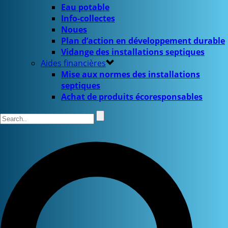
Eau potable
Info-collectes
Noues
Plan d’action en développement durable
Vidange des installations septiques
Aides financières
Mise aux normes des installations
septiques
Achat de produits écoresponsables