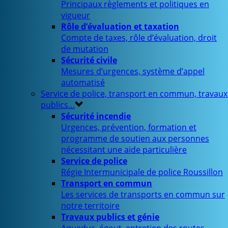
Principaux règlements et politiques en
vigueur
Rôle d’évaluation et taxation
Compte de taxes, rôle d’évaluation, droit
de mutation
Sécurité civile
Mesures d’urgences, système d’appel
automatisé
Service de police, transport en commun, travaux
publics…
Sécurité incendie
Urgences, prévention, formation et
programme de soutien aux personnes
nécessitant une aide particulière
Service de police
Régie Intermunicipale de police Roussillon
Transport en commun
Les services de transports en commun sur
notre territoire
Travaux publics et génie