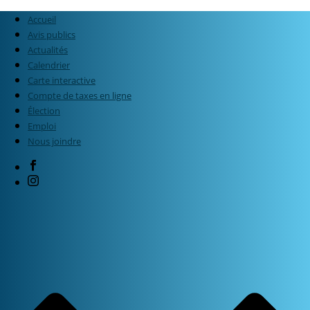
Accueil
Avis publics
Actualités
Calendrier
Carte interactive
Compte de taxes en ligne
Élection
Emploi
Nous joindre