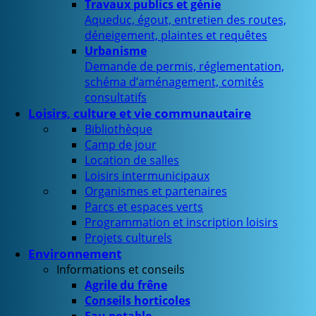
Travaux publics et génie
Aqueduc, égout, entretien des routes,
déneigement, plaintes et requêtes
Urbanisme
Demande de permis, réglementation,
schéma d’aménagement, comités
consultatifs
Loisirs, culture et vie communautaire
Bibliothèque
Camp de jour
Location de salles
Loisirs intermunicipaux
Organismes et partenaires
Parcs et espaces verts
Programmation et inscription loisirs
Projets culturels
Environnement
Informations et conseils
Agrile du frêne
Conseils horticoles