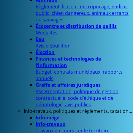
Animaux
Règlement, licence, micropuçage, endroit
public, chien dangereux, animaux errants
ou sauvages
Écocentre et distribution de paillis
Modalités
Eau
Avis d’ébullition
Élection
Finances et technologies de
l’information
Budget, contrats municipaux, rapports
annuels
Greffe et affaires juridiques
Assermentation, politique de gestion
contractuelle, code d’éthique et de
déontologie, avis publics
Info-travaux, politiques et règlements, taxation…
Info-neige
Info-travaux
Travaux en cours sur le territoire