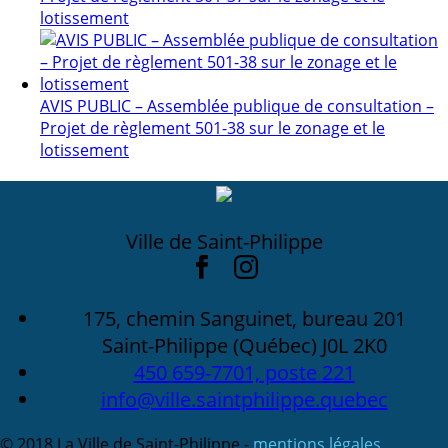
lotissement
AVIS PUBLIC – Assemblée publique de consultation –
Projet de règlement 501-38 sur le zonage et le
lotissement
Ville de Saint-Philippe
175, chemin Sanguinet, bureau 201
Saint-Philippe (Québec) J0L 2K0
450 659-7701, poste 221
info@ville.saintphilippe.quebec
© 2018 La Ville de Saint-Philippe -
mentions légales