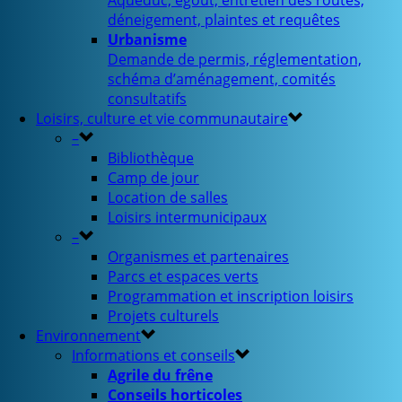
Aqueduc, égout, entretien des routes,
déneigement, plaintes et requêtes
Urbanisme
Demande de permis, réglementation,
schéma d’aménagement, comités
consultatifs
Loisirs, culture et vie communautaire
–
Bibliothèque
Camp de jour
Location de salles
Loisirs intermunicipaux
–
Organismes et partenaires
Parcs et espaces verts
Programmation et inscription loisirs
Projets culturels
Environnement
Informations et conseils
Agrile du frêne
Conseils horticoles