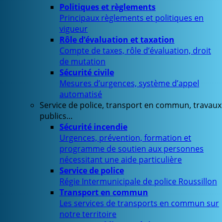
Politiques et règlements
Principaux règlements et politiques en
vigueur
Rôle d’évaluation et taxation
Compte de taxes, rôle d’évaluation, droit
de mutation
Sécurité civile
Mesures d’urgences, système d’appel
automatisé
Service de police, transport en commun, travaux
publics…
Sécurité incendie
Urgences, prévention, formation et
programme de soutien aux personnes
nécessitant une aide particulière
Service de police
Régie Intermunicipale de police Roussillon
Transport en commun
Les services de transports en commun sur
notre territoire