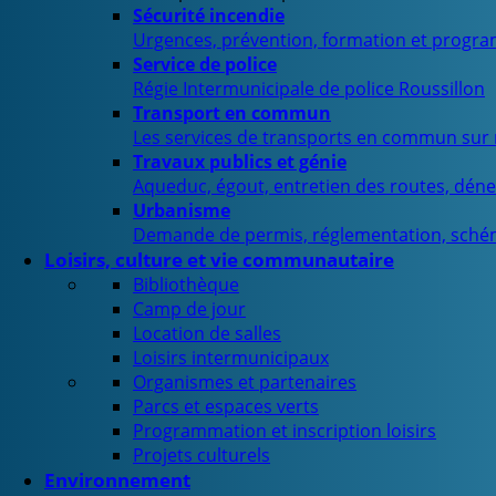
Sécurité incendie
Urgences, prévention, formation et progra
Service de police
Régie Intermunicipale de police Roussillon
Transport en commun
Les services de transports en commun sur n
Travaux publics et génie
Aqueduc, égout, entretien des routes, déne
Urbanisme
Demande de permis, réglementation, sché
Loisirs, culture et vie communautaire
Bibliothèque
Camp de jour
Location de salles
Loisirs intermunicipaux
Organismes et partenaires
Parcs et espaces verts
Programmation et inscription loisirs
Projets culturels
Environnement