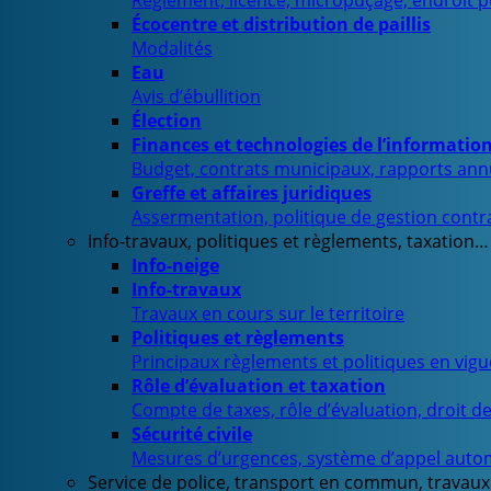
Règlement, licence, micropuçage, endroit 
Écocentre et distribution de paillis
Modalités
Eau
Avis d’ébullition
Élection
Finances et technologies de l’informatio
Budget, contrats municipaux, rapports ann
Greffe et affaires juridiques
Assermentation, politique de gestion contra
Info-travaux, politiques et règlements, taxation…
Info-neige
Info-travaux
Travaux en cours sur le territoire
Politiques et règlements
Principaux règlements et politiques en vig
Rôle d’évaluation et taxation
Compte de taxes, rôle d’évaluation, droit d
Sécurité civile
Mesures d’urgences, système d’appel auto
Service de police, transport en commun, travaux