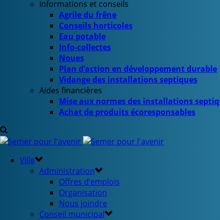
Informations et conseils
Agrile du frêne
Conseils horticoles
Eau potable
Info-collectes
Noues
Plan d’action en développement durable
Vidange des installations septiques
Aides financières
Mise aux normes des installations septi
Achat de produits écoresponsables
Ville
Administration
Offres d’emplois
Organisation
Nous joindre
Conseil municipal