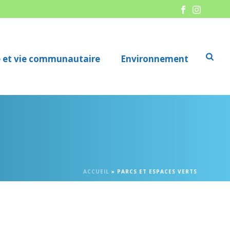
re et vie communautaire
Environnement
ACCUEIL
»
PARCS ET ESPACES VERTS