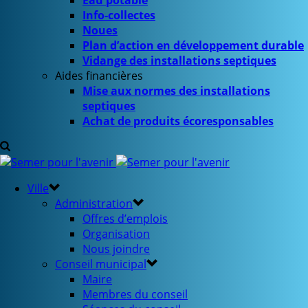
Eau potable
Info-collectes
Noues
Plan d’action en développement durable
Vidange des installations septiques
Aides financières
Mise aux normes des installations
septiques
Achat de produits écoresponsables
Ville
Administration
Offres d’emplois
Organisation
Nous joindre
Conseil municipal
Maire
Membres du conseil