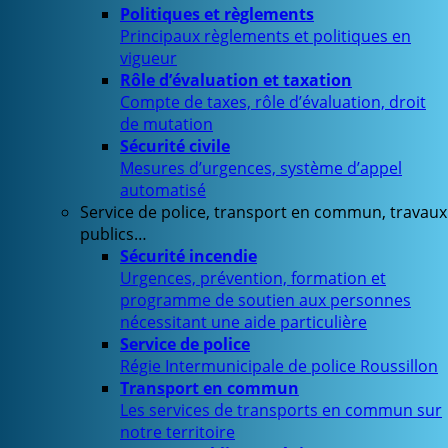
Politiques et règlements
Principaux règlements et politiques en
vigueur
Rôle d’évaluation et taxation
Compte de taxes, rôle d’évaluation, droit
de mutation
Sécurité civile
Mesures d’urgences, système d’appel
automatisé
Service de police, transport en commun, travaux
publics…
Sécurité incendie
Urgences, prévention, formation et
programme de soutien aux personnes
nécessitant une aide particulière
Service de police
Régie Intermunicipale de police Roussillon
Transport en commun
Les services de transports en commun sur
notre territoire