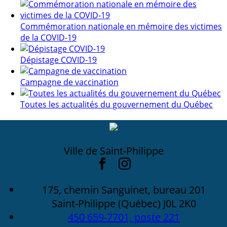
Commémoration nationale en mémoire des victimes
de la COVID-19
Dépistage COVID-19
Campagne de vaccination
Toutes les actualités du gouvernement du Québec
Ville de Saint-Philippe
175, chemin Sanguinet, bureau 201
Saint-Philippe (Québec) J0L 2K0
450 659-7701, poste 221