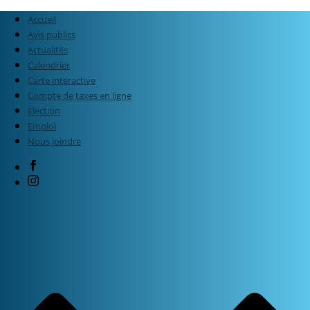
Accueil
Avis publics
Actualités
Calendrier
Carte interactive
Compte de taxes en ligne
Élection
Emploi
Nous joindre