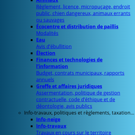
Animaux
Règlement, licence, micropuçage, endroit
public, chien dangereux, animaux errants
ou sauvages
Écocentre et distribution de paillis
Modalités
Eau
Avis d’ébullition
Élection
Finances et technologies de
l’information
Budget, contrats municipaux, rapports
annuels
Greffe et affaires juridiques
Assermentation, politique de gestion
contractuelle, code d’éthique et de
déontologie, avis publics
Info-travaux, politiques et règlements, taxation…
Info-neige
Info-travaux
Travaux en cours sur le territoire