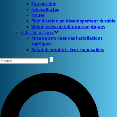
Eau potable
Info-collectes
Noues
Plan d’action en développement durable
Vidange des installations septiques
Aides financières
Mise aux normes des installations
septiques
Achat de produits écoresponsables