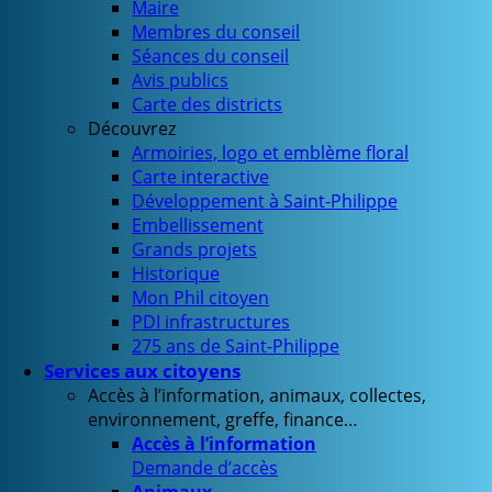
Maire
Membres du conseil
Séances du conseil
Avis publics
Carte des districts
Découvrez
Armoiries, logo et emblème floral
Carte interactive
Développement à Saint-Philippe
Embellissement
Grands projets
Historique
Mon Phil citoyen
PDI infrastructures
275 ans de Saint-Philippe
Services aux citoyens
Accès à l’information, animaux, collectes,
environnement, greffe, finance…
Accès à l’information
Demande d’accès