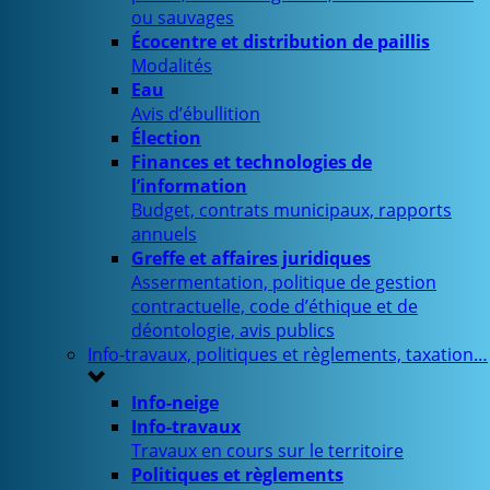
ou sauvages
Écocentre et distribution de paillis
Modalités
Eau
Avis d’ébullition
Élection
Finances et technologies de
l’information
Budget, contrats municipaux, rapports
annuels
Greffe et affaires juridiques
Assermentation, politique de gestion
contractuelle, code d’éthique et de
déontologie, avis publics
Info-travaux, politiques et règlements, taxation…
Info-neige
Info-travaux
Travaux en cours sur le territoire
Politiques et règlements