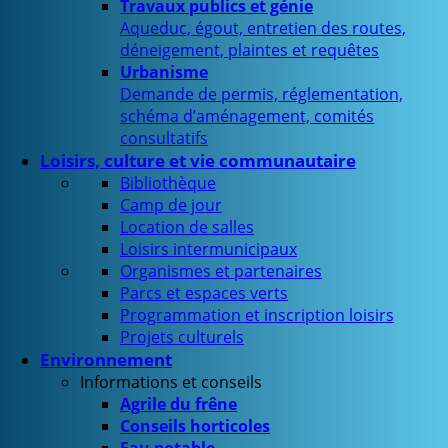
Travaux publics et génie
Aqueduc, égout, entretien des routes,
déneigement, plaintes et requêtes
Urbanisme
Demande de permis, réglementation,
schéma d’aménagement, comités
consultatifs
Loisirs, culture et vie communautaire
Bibliothèque
Camp de jour
Location de salles
Loisirs intermunicipaux
Organismes et partenaires
Parcs et espaces verts
Programmation et inscription loisirs
Projets culturels
Environnement
Informations et conseils
Agrile du frêne
Conseils horticoles