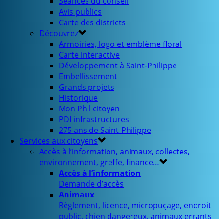
Séances du conseil
Avis publics
Carte des districts
Découvrez
Armoiries, logo et emblème floral
Carte interactive
Développement à Saint-Philippe
Embellissement
Grands projets
Historique
Mon Phil citoyen
PDI infrastructures
275 ans de Saint-Philippe
Services aux citoyens
Accès à l’information, animaux, collectes,
environnement, greffe, finance…
Accès à l’information
Demande d’accès
Animaux
Règlement, licence, micropuçage, endroit
public, chien dangereux, animaux errants