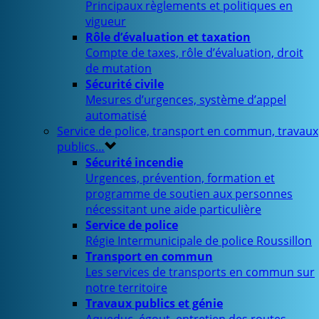
Principaux règlements et politiques en
vigueur
Rôle d’évaluation et taxation
Compte de taxes, rôle d’évaluation, droit
de mutation
Sécurité civile
Mesures d’urgences, système d’appel
automatisé
Service de police, transport en commun, travaux
publics…
Sécurité incendie
Urgences, prévention, formation et
programme de soutien aux personnes
nécessitant une aide particulière
Service de police
Régie Intermunicipale de police Roussillon
Transport en commun
Les services de transports en commun sur
notre territoire
Travaux publics et génie