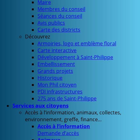
Maire
Membres du conseil
Séances du conseil
Avis publics
Carte des districts
Découvrez
Armoiries, logo et emblème floral
Carte interactive
Développement à Saint-Philippe
Embellissement
Grands projets
Historique
Mon Phil citoyen
PDI infrastructures
275 ans de Saint-Philippe
Services aux citoyens
Accès à l’information, animaux, collectes,
environnement, greffe, finance…
Accès à l’information
Demande d’accès