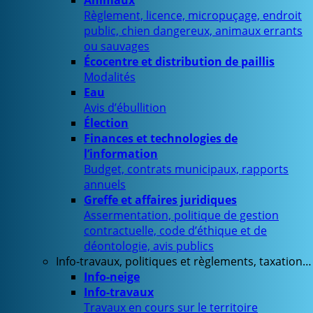
Animaux
Règlement, licence, micropuçage, endroit
public, chien dangereux, animaux errants
ou sauvages
Écocentre et distribution de paillis
Modalités
Eau
Avis d’ébullition
Élection
Finances et technologies de
l’information
Budget, contrats municipaux, rapports
annuels
Greffe et affaires juridiques
Assermentation, politique de gestion
contractuelle, code d’éthique et de
déontologie, avis publics
Info-travaux, politiques et règlements, taxation…
Info-neige
Info-travaux
Travaux en cours sur le territoire