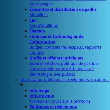
ou sauvages
Écocentre et distribution de paillis
Modalités
Eau
Avis d’ébullition
Élection
Finances et technologies de
l’information
Budget, contrats municipaux, rapports
annuels
Greffe et affaires juridiques
Assermentation, politique de gestion
contractuelle, code d’éthique et de
déontologie, avis publics
Info-travaux, politiques et règlements, taxation…
Info-neige
Info-travaux
Travaux en cours sur le territoire
Politiques et règlements