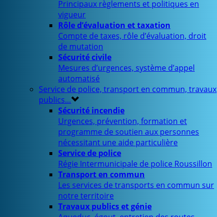
Principaux règlements et politiques en
vigueur
Rôle d’évaluation et taxation
Compte de taxes, rôle d’évaluation, droit
de mutation
Sécurité civile
Mesures d’urgences, système d’appel
automatisé
Service de police, transport en commun, travaux
publics…
Sécurité incendie
Urgences, prévention, formation et
programme de soutien aux personnes
nécessitant une aide particulière
Service de police
Régie Intermunicipale de police Roussillon
Transport en commun
Les services de transports en commun sur
notre territoire
Travaux publics et génie