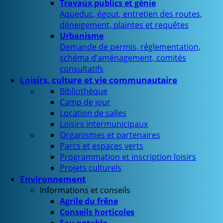
Travaux publics et génie
Aqueduc, égout, entretien des routes,
déneigement, plaintes et requêtes
Urbanisme
Demande de permis, réglementation,
schéma d’aménagement, comités
consultatifs
Loisirs, culture et vie communautaire
Bibliothèque
Camp de jour
Location de salles
Loisirs intermunicipaux
Organismes et partenaires
Parcs et espaces verts
Programmation et inscription loisirs
Projets culturels
Environnement
Informations et conseils
Agrile du frêne
Conseils horticoles