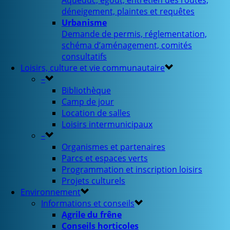
Aqueduc, égout, entretien des routes,
déneigement, plaintes et requêtes
Urbanisme
Demande de permis, réglementation,
schéma d’aménagement, comités
consultatifs
Loisirs, culture et vie communautaire
–
Bibliothèque
Camp de jour
Location de salles
Loisirs intermunicipaux
–
Organismes et partenaires
Parcs et espaces verts
Programmation et inscription loisirs
Projets culturels
Environnement
Informations et conseils
Agrile du frêne
Conseils horticoles