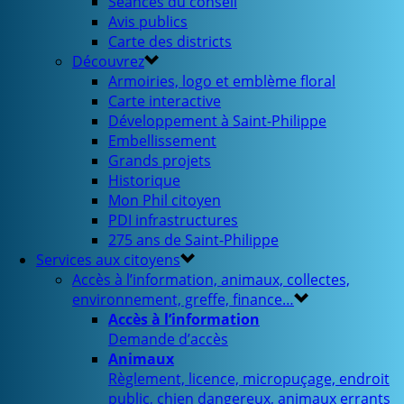
Séances du conseil
Avis publics
Carte des districts
Découvrez
Armoiries, logo et emblème floral
Carte interactive
Développement à Saint-Philippe
Embellissement
Grands projets
Historique
Mon Phil citoyen
PDI infrastructures
275 ans de Saint-Philippe
Services aux citoyens
Accès à l’information, animaux, collectes,
environnement, greffe, finance…
Accès à l’information
Demande d’accès
Animaux
Règlement, licence, micropuçage, endroit
public, chien dangereux, animaux errants