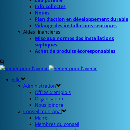
Eau potable
Info-collectes
Noues
Plan d’action en développement durable
Vidange des installations septiques
Aides financières
Mise aux normes des installations
septiques
Achat de produits écoresponsables
Ville
Administration
Offres d’emplois
Organisation
Nous joindre
Conseil municipal
Maire
Membres du conseil