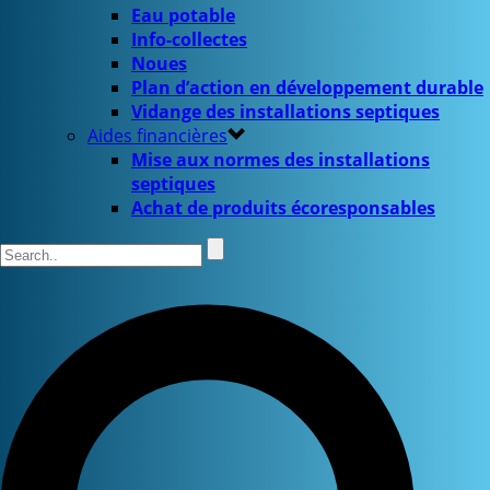
Eau potable
Info-collectes
Noues
Plan d’action en développement durable
Vidange des installations septiques
Aides financières
Mise aux normes des installations
septiques
Achat de produits écoresponsables