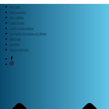
Accueil
Avis publics
Actualités
Calendrier
Carte interactive
Compte de taxes en ligne
Élection
Emploi
Nous joindre