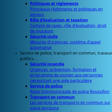
Politiques et règlements
Principaux règlements et politiques en
vigueur
Rôle d’évaluation et taxation
Compte de taxes, rôle d’évaluation, droit
de mutation
Sécurité civile
Mesures d’urgences, système d’appel
automatisé
Service de police, transport en commun, travaux
publics…
Sécurité incendie
Urgences, prévention, formation et
programme de soutien aux personnes
nécessitant une aide particulière
Service de police
Régie Intermunicipale de police Roussillon
Transport en commun
Les services de transports en commun sur
notre territoire