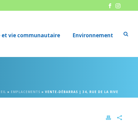
re et vie communautaire
Environnement
EIL
»
EMPLACEMENTS
»
VENTE-DÉBARRAS | 34, RUE DE LA RIVE