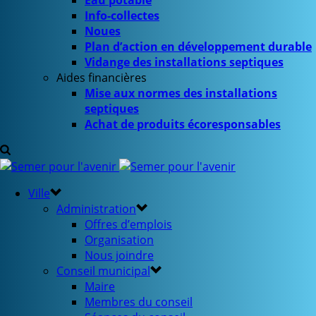
Eau potable
Info-collectes
Noues
Plan d’action en développement durable
Vidange des installations septiques
Aides financières
Mise aux normes des installations
septiques
Achat de produits écoresponsables
Ville
Administration
Offres d’emplois
Organisation
Nous joindre
Conseil municipal
Maire
Membres du conseil