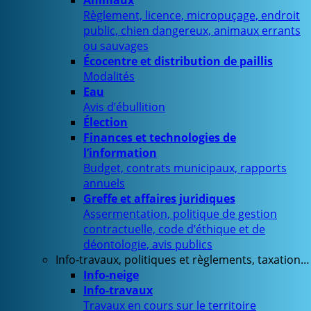
Animaux
Règlement, licence, micropuçage, endroit
public, chien dangereux, animaux errants
ou sauvages
Écocentre et distribution de paillis
Modalités
Eau
Avis d’ébullition
Élection
Finances et technologies de
l’information
Budget, contrats municipaux, rapports
annuels
Greffe et affaires juridiques
Assermentation, politique de gestion
contractuelle, code d’éthique et de
déontologie, avis publics
Info-travaux, politiques et règlements, taxation…
Info-neige
Info-travaux
Travaux en cours sur le territoire