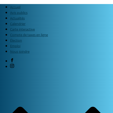
Accueil
Avis publics
Actualités
Calendrier
Carte interactive
Compte de taxes en ligne
Élection
Emploi
Nous joindre