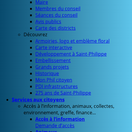
Maire
Membres du conseil
Séances du conseil
Avis publics
Carte des districts
Découvrez
Armoiries, logo et emblème floral
Carte interactive
Développement à Saint-Philippe
Embellissement
Grands projets
Historique
Mon Phil citoyen
PDI infrastructures
275 ans de Saint-Philippe
Services aux citoyens
Accès à l’information, animaux, collectes,
environnement, greffe, finance…
Accès à l’information
Demande d’accès