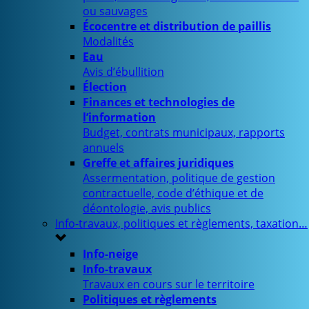
ou sauvages
Écocentre et distribution de paillis
Modalités
Eau
Avis d’ébullition
Élection
Finances et technologies de
l’information
Budget, contrats municipaux, rapports
annuels
Greffe et affaires juridiques
Assermentation, politique de gestion
contractuelle, code d’éthique et de
déontologie, avis publics
Info-travaux, politiques et règlements, taxation…
Info-neige
Info-travaux
Travaux en cours sur le territoire
Politiques et règlements