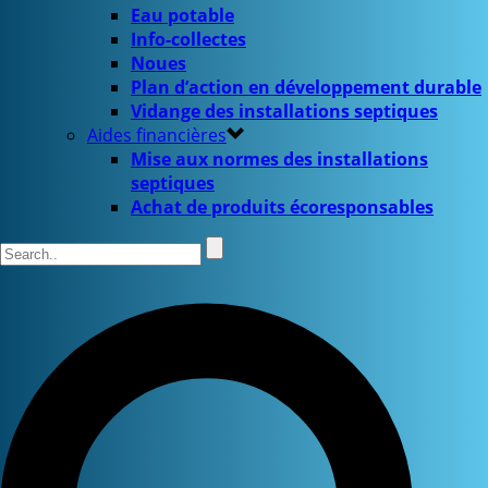
Eau potable
Info-collectes
Noues
Plan d’action en développement durable
Vidange des installations septiques
Aides financières
Mise aux normes des installations
septiques
Achat de produits écoresponsables