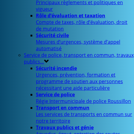
Principaux règlements et politiques en
vigueur
Rôle d’évaluation et taxation
Compte de taxes, rôle d’évaluation, droit
de mutation
Sécurité civile
Mesures d’urgences, système d’appel
automatisé
Service de police, transport en commun, travaux
publics…
Sécurité incendie
Urgences, prévention, formation et
programme de soutien aux personnes
nécessitant une aide particulière
Service de police
Régie Intermunicipale de police Roussillon
Transport en commun
Les services de transports en commun sur
notre territoire
Travaux publics et génie