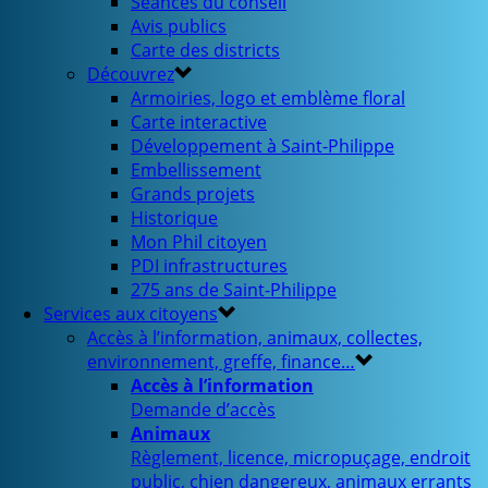
Séances du conseil
Avis publics
Carte des districts
Découvrez
Armoiries, logo et emblème floral
Carte interactive
Développement à Saint-Philippe
Embellissement
Grands projets
Historique
Mon Phil citoyen
PDI infrastructures
275 ans de Saint-Philippe
Services aux citoyens
Accès à l’information, animaux, collectes,
environnement, greffe, finance…
Accès à l’information
Demande d’accès
Animaux
Règlement, licence, micropuçage, endroit
public, chien dangereux, animaux errants