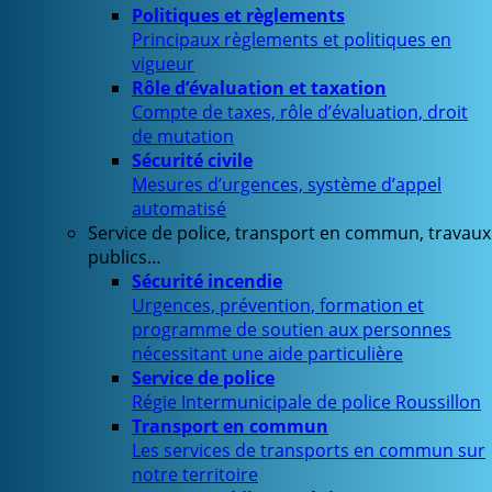
Politiques et règlements
Principaux règlements et politiques en
vigueur
Rôle d’évaluation et taxation
Compte de taxes, rôle d’évaluation, droit
de mutation
Sécurité civile
Mesures d’urgences, système d’appel
automatisé
Service de police, transport en commun, travaux
publics…
Sécurité incendie
Urgences, prévention, formation et
programme de soutien aux personnes
nécessitant une aide particulière
Service de police
Régie Intermunicipale de police Roussillon
Transport en commun
Les services de transports en commun sur
notre territoire