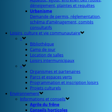
Aqueduc, égout, entretien des routes,
déneigement, plaintes et requêtes
Urbanisme
Demande de permis, réglementation,
schéma d’aménagement, comités
consultatifs
Loisirs, culture et vie communautaire
–
Bibliothèque
Camp de jour
Location de salles
Loisirs intermunicipaux
–
Organismes et partenaires
Parcs et espaces verts
Programmation et inscription loisirs
Projets culturels
Environnement
Informations et conseils
Agrile du frêne
Conseils horticoles