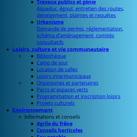
Travaux publics et génie
Aqueduc, égout, entretien des routes,
déneigement, plaintes et requêtes
Urbanisme
Demande de permis, réglementation,
schéma d’aménagement, comités
consultatifs
Loisirs, culture et vie communautaire
Bibliothèque
Camp de jour
Location de salles
Loisirs intermunicipaux
Organismes et partenaires
Parcs et espaces verts
Programmation et inscription loisirs
Projets culturels
Environnement
Informations et conseils
Agrile du frêne
Conseils horticoles