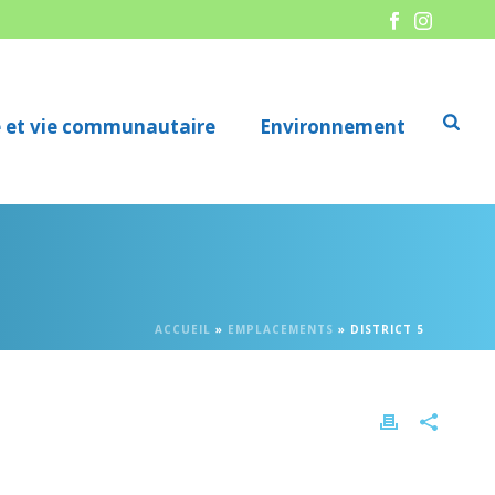
re et vie communautaire
Environnement
ACCUEIL
»
EMPLACEMENTS
»
DISTRICT 5