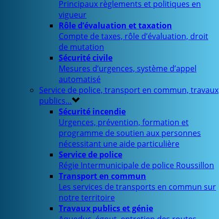
Principaux règlements et politiques en
vigueur
Rôle d’évaluation et taxation
Compte de taxes, rôle d’évaluation, droit
de mutation
Sécurité civile
Mesures d’urgences, système d’appel
automatisé
Service de police, transport en commun, travaux
publics…
Sécurité incendie
Urgences, prévention, formation et
programme de soutien aux personnes
nécessitant une aide particulière
Service de police
Régie Intermunicipale de police Roussillon
Transport en commun
Les services de transports en commun sur
notre territoire
Travaux publics et génie