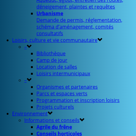
Aqueduc, égout, entretien des routes,
déneigement, plaintes et requêtes
Urbanisme
Demande de permis, réglementation,
schéma d’aménagement, comités
consultatifs
Loisirs, culture et vie communautaire
–
Bibliothèque
Camp de jour
Location de salles
Loisirs intermunicipaux
–
Organismes et partenaires
Parcs et espaces verts
Programmation et inscription loisirs
Projets culturels
Environnement
Informations et conseils
Agrile du frêne
Conseils horticoles