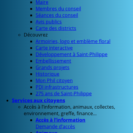
Maire
Membres du conseil
Séances du conseil
Avis publics
Carte des districts
Découvrez
Armoiries, logo et emblème floral
Carte interactive
Développement à Saint-Philippe
Embellissement
Grands projets
Historique
Mon Phil citoyen
PDI infrastructures
275 ans de Saint-Philippe
Services aux citoyens
Accès à l’information, animaux, collectes,
environnement, greffe, finance…
Accès à l’information
Demande d’accès