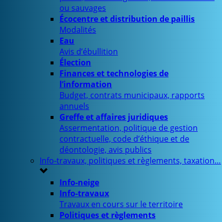
ou sauvages
Écocentre et distribution de paillis
Modalités
Eau
Avis d’ébullition
Élection
Finances et technologies de
l’information
Budget, contrats municipaux, rapports
annuels
Greffe et affaires juridiques
Assermentation, politique de gestion
contractuelle, code d’éthique et de
déontologie, avis publics
Info-travaux, politiques et règlements, taxation…
Info-neige
Info-travaux
Travaux en cours sur le territoire
Politiques et règlements