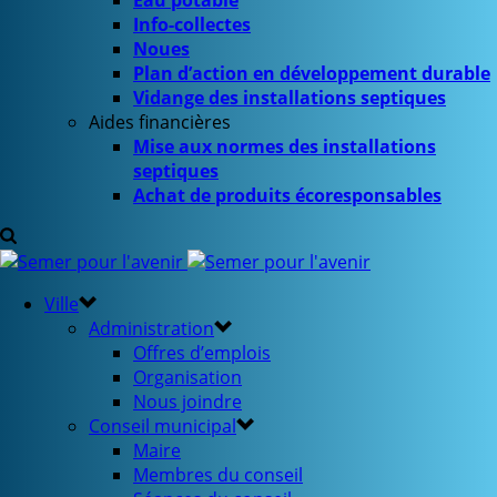
Eau potable
Info-collectes
Noues
Plan d’action en développement durable
Vidange des installations septiques
Aides financières
Mise aux normes des installations
septiques
Achat de produits écoresponsables
Ville
Administration
Offres d’emplois
Organisation
Nous joindre
Conseil municipal
Maire
Membres du conseil