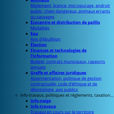
Animaux
Règlement, licence, micropuçage, endroit
public, chien dangereux, animaux errants
ou sauvages
Écocentre et distribution de paillis
Modalités
Eau
Avis d’ébullition
Élection
Finances et technologies de
l’information
Budget, contrats municipaux, rapports
annuels
Greffe et affaires juridiques
Assermentation, politique de gestion
contractuelle, code d’éthique et de
déontologie, avis publics
Info-travaux, politiques et règlements, taxation…
Info-neige
Info-travaux
Travaux en cours sur le territoire