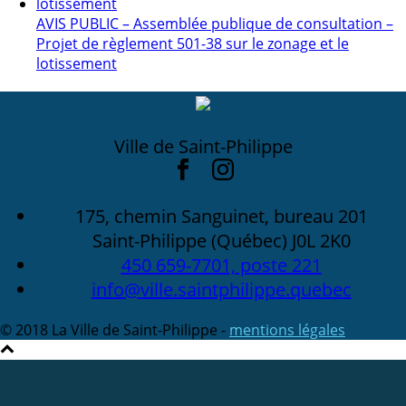
AVIS PUBLIC – Assemblée publique de consultation –
Projet de règlement 501-38 sur le zonage et le
lotissement
Ville de Saint-Philippe
175, chemin Sanguinet, bureau 201
Saint-Philippe (Québec) J0L 2K0
450 659-7701, poste 221
info@ville.saintphilippe.quebec
© 2018 La Ville de Saint-Philippe -
mentions légales