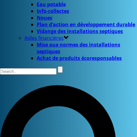
Eau potable
Info-collectes
Noues
Plan d’action en développement durable
Vidange des installations septiques
Aides financières
Mise aux normes des installations
septiques
Achat de produits écoresponsables