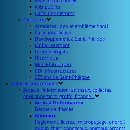
Séances du conseil
Avis publics
Carte des districts
Découvrez
Armoiries, logo et emblème floral
Carte interactive
Développement à Saint-Philippe
Embellissement
Grands projets
Historique
Mon Phil citoyen
PDI infrastructures
275 ans de Saint-Philippe
Services aux citoyens
Accès à l’information, animaux, collectes,
environnement, greffe, finance…
Accès à l’information
Demande d’accès
Animaux
Règlement, licence, micropuçage, endroit
public, chien dangereux, animaux errants