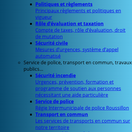
Politiques et règlements
Principaux règlements et politiques en
vigueur
Rôle d’évaluation et taxation
Compte de taxes, rôle d’évaluation, droit
de mutation
Sécurité civile
Mesures d’urgences, système d’appel
automatisé
Service de police, transport en commun, travaux
publics…
Sécurité incendie
Urgences, prévention, formation et
programme de soutien aux personnes
nécessitant une aide particulière
Service de police
Régie Intermunicipale de police Roussillon
Transport en commun
Les services de transports en commun sur
notre territoire