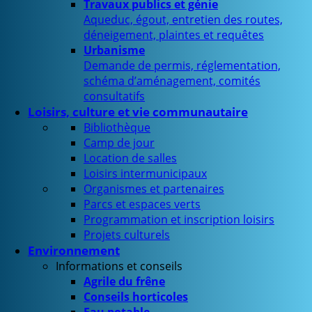
Travaux publics et génie
Aqueduc, égout, entretien des routes,
déneigement, plaintes et requêtes
Urbanisme
Demande de permis, réglementation,
schéma d’aménagement, comités
consultatifs
Loisirs, culture et vie communautaire
Bibliothèque
Camp de jour
Location de salles
Loisirs intermunicipaux
Organismes et partenaires
Parcs et espaces verts
Programmation et inscription loisirs
Projets culturels
Environnement
Informations et conseils
Agrile du frêne
Conseils horticoles