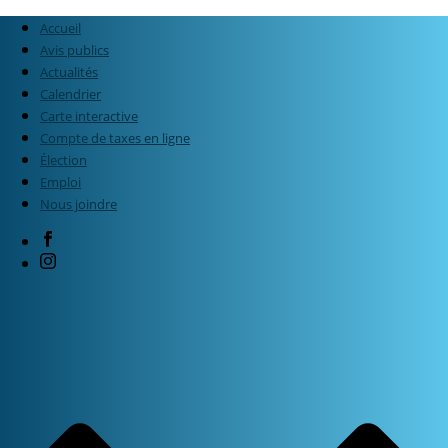
Accueil
Avis publics
Actualités
Calendrier
Carte interactive
Compte de taxes en ligne
Élection
Emploi
Nous joindre