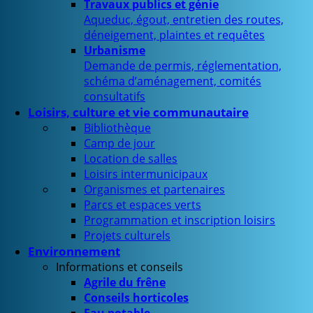
Travaux publics et génie
Aqueduc, égout, entretien des routes,
déneigement, plaintes et requêtes
Urbanisme
Demande de permis, réglementation,
schéma d’aménagement, comités
consultatifs
Loisirs, culture et vie communautaire
Bibliothèque
Camp de jour
Location de salles
Loisirs intermunicipaux
Organismes et partenaires
Parcs et espaces verts
Programmation et inscription loisirs
Projets culturels
Environnement
Informations et conseils
Agrile du frêne
Conseils horticoles