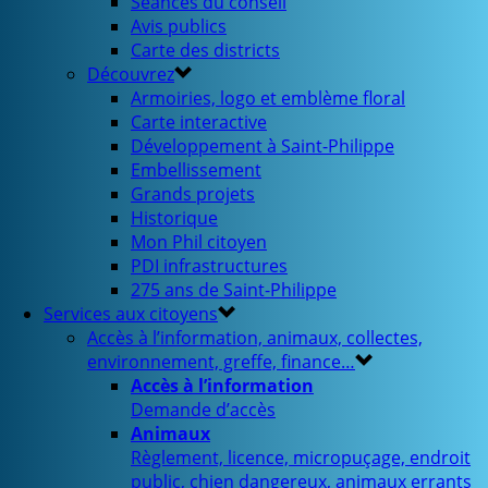
Séances du conseil
Avis publics
Carte des districts
Découvrez
Armoiries, logo et emblème floral
Carte interactive
Développement à Saint-Philippe
Embellissement
Grands projets
Historique
Mon Phil citoyen
PDI infrastructures
275 ans de Saint-Philippe
Services aux citoyens
Accès à l’information, animaux, collectes,
environnement, greffe, finance…
Accès à l’information
Demande d’accès
Animaux
Règlement, licence, micropuçage, endroit
public, chien dangereux, animaux errants