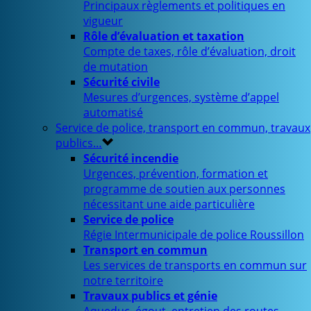
Principaux règlements et politiques en
vigueur
Rôle d’évaluation et taxation
Compte de taxes, rôle d’évaluation, droit
de mutation
Sécurité civile
Mesures d’urgences, système d’appel
automatisé
Service de police, transport en commun, travaux
publics…
Sécurité incendie
Urgences, prévention, formation et
programme de soutien aux personnes
nécessitant une aide particulière
Service de police
Régie Intermunicipale de police Roussillon
Transport en commun
Les services de transports en commun sur
notre territoire
Travaux publics et génie