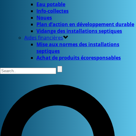
Eau potable
Info-collectes
Noues
Plan d’action en développement durable
Vidange des installations septiques
Aides financières
Mise aux normes des installations
septiques
Achat de produits écoresponsables