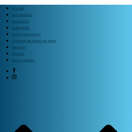
Accueil
Avis publics
Actualités
Calendrier
Carte interactive
Compte de taxes en ligne
Élection
Emploi
Nous joindre