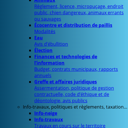
Animaux
Règlement, licence, micropuçage, endroit
public, chien dangereux, animaux errants
ou sauvages
Écocentre et distribution de paillis
Modalités
Eau
Avis d’ébullition
Élection
Finances et technologies de
l’information
Budget, contrats municipaux, rapports
annuels
Greffe et affaires juridiques
Assermentation, politique de gestion
contractuelle, code d’éthique et de
déontologie, avis publics
Info-travaux, politiques et règlements, taxation…
Info-neige
Info-travaux
Travaux en cours sur le territoire