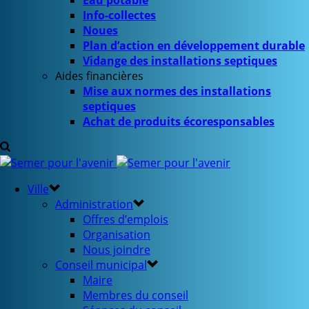
Eau potable
Info-collectes
Noues
Plan d’action en développement durable
Vidange des installations septiques
Aides financières
Mise aux normes des installations
septiques
Achat de produits écoresponsables
Ville
Administration
Offres d’emplois
Organisation
Nous joindre
Conseil municipal
Maire
Membres du conseil