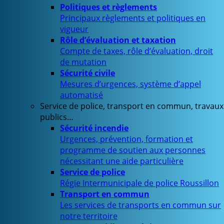
Politiques et règlements
Principaux règlements et politiques en
vigueur
Rôle d’évaluation et taxation
Compte de taxes, rôle d’évaluation, droit
de mutation
Sécurité civile
Mesures d’urgences, système d’appel
automatisé
Service de police, transport en commun, travaux
publics…
Sécurité incendie
Urgences, prévention, formation et
programme de soutien aux personnes
nécessitant une aide particulière
Service de police
Régie Intermunicipale de police Roussillon
Transport en commun
Les services de transports en commun sur
notre territoire