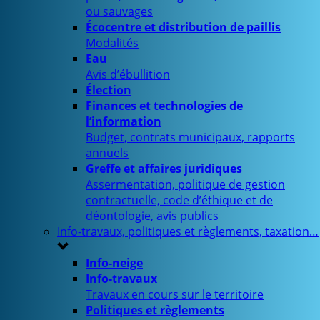
ou sauvages
Écocentre et distribution de paillis
Modalités
Eau
Avis d’ébullition
Élection
Finances et technologies de
l’information
Budget, contrats municipaux, rapports
annuels
Greffe et affaires juridiques
Assermentation, politique de gestion
contractuelle, code d’éthique et de
déontologie, avis publics
Info-travaux, politiques et règlements, taxation…
Info-neige
Info-travaux
Travaux en cours sur le territoire
Politiques et règlements