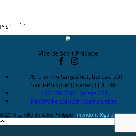
page
1
of
2
Ville de Saint-Philippe
175, chemin Sanguinet, bureau 201
Saint-Philippe (Québec) J0L 2K0
450 659-7701, poste 221
info@ville.saintphilippe.quebec
© 2018 La Ville de Saint-Philippe -
mentions légales