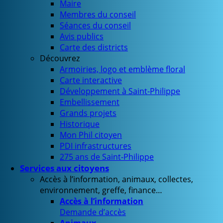
Maire
Membres du conseil
Séances du conseil
Avis publics
Carte des districts
Découvrez
Armoiries, logo et emblème floral
Carte interactive
Développement à Saint-Philippe
Embellissement
Grands projets
Historique
Mon Phil citoyen
PDI infrastructures
275 ans de Saint-Philippe
Services aux citoyens
Accès à l’information, animaux, collectes,
environnement, greffe, finance…
Accès à l’information
Demande d’accès