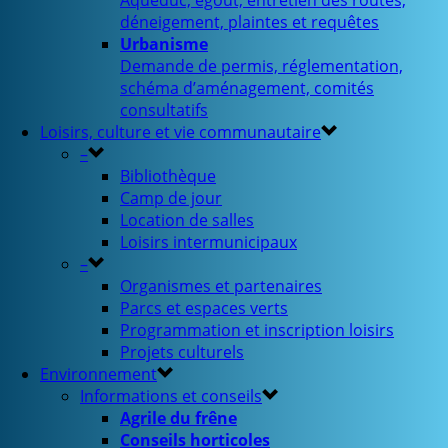
Aqueduc, égout, entretien des routes,
déneigement, plaintes et requêtes
Urbanisme
Demande de permis, réglementation,
schéma d’aménagement, comités
consultatifs
Loisirs, culture et vie communautaire
–
Bibliothèque
Camp de jour
Location de salles
Loisirs intermunicipaux
–
Organismes et partenaires
Parcs et espaces verts
Programmation et inscription loisirs
Projets culturels
Environnement
Informations et conseils
Agrile du frêne
Conseils horticoles