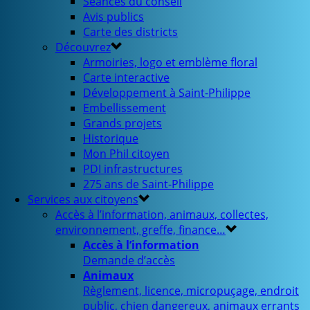
Séances du conseil
Avis publics
Carte des districts
Découvrez
Armoiries, logo et emblème floral
Carte interactive
Développement à Saint-Philippe
Embellissement
Grands projets
Historique
Mon Phil citoyen
PDI infrastructures
275 ans de Saint-Philippe
Services aux citoyens
Accès à l’information, animaux, collectes,
environnement, greffe, finance…
Accès à l’information
Demande d’accès
Animaux
Règlement, licence, micropuçage, endroit
public, chien dangereux, animaux errants