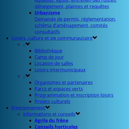
Aqueduc, égout, entretien des routes,
déneigement, plaintes et requêtes
Urbanisme
Demande de permis, réglementation,
schéma d’aménagement, comités
consultatifs
Loisirs, culture et vie communautaire
–
Bibliothèque
Camp de jour
Location de salles
Loisirs intermunicipaux
–
Organismes et partenaires
Parcs et espaces verts
Programmation et inscription loisirs
Projets culturels
Environnement
Informations et conseils
Agrile du frêne
Conseils horticoles