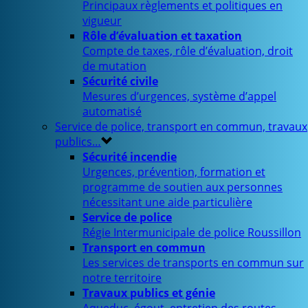
Principaux règlements et politiques en
vigueur
Rôle d’évaluation et taxation
Compte de taxes, rôle d’évaluation, droit
de mutation
Sécurité civile
Mesures d’urgences, système d’appel
automatisé
Service de police, transport en commun, travaux
publics…
Sécurité incendie
Urgences, prévention, formation et
programme de soutien aux personnes
nécessitant une aide particulière
Service de police
Régie Intermunicipale de police Roussillon
Transport en commun
Les services de transports en commun sur
notre territoire
Travaux publics et génie