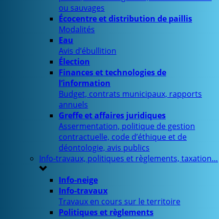
ou sauvages
Écocentre et distribution de paillis
Modalités
Eau
Avis d’ébullition
Élection
Finances et technologies de
l’information
Budget, contrats municipaux, rapports
annuels
Greffe et affaires juridiques
Assermentation, politique de gestion
contractuelle, code d’éthique et de
déontologie, avis publics
Info-travaux, politiques et règlements, taxation…
Info-neige
Info-travaux
Travaux en cours sur le territoire
Politiques et règlements