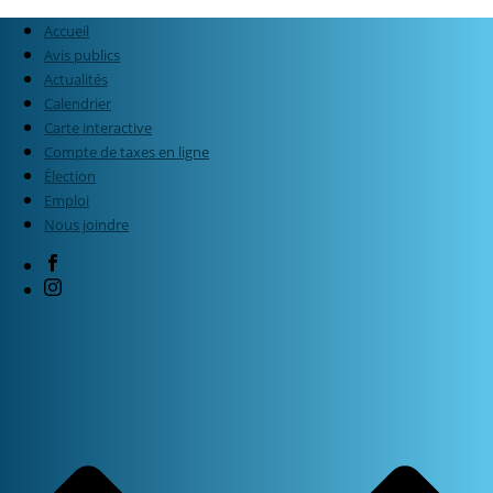
Accueil
Avis publics
Actualités
Calendrier
Carte interactive
Compte de taxes en ligne
Élection
Emploi
Nous joindre