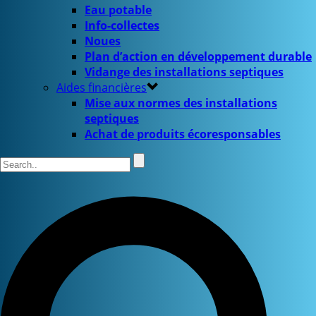
Eau potable
Info-collectes
Noues
Plan d’action en développement durable
Vidange des installations septiques
Aides financières
Mise aux normes des installations
septiques
Achat de produits écoresponsables