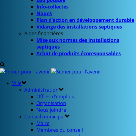
Eau potable
Info-collectes
Noues
Plan d’action en développement durable
Vidange des installations septiques
Aides financières
Mise aux normes des installations
septiques
Achat de produits écoresponsables
Ville
Administration
Offres d’emplois
Organisation
Nous joindre
Conseil municipal
Maire
Membres du conseil