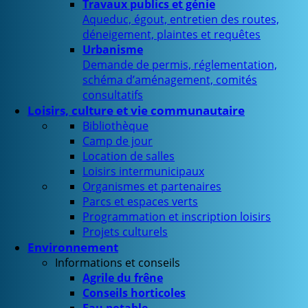
Travaux publics et génie
Aqueduc, égout, entretien des routes,
déneigement, plaintes et requêtes
Urbanisme
Demande de permis, réglementation,
schéma d’aménagement, comités
consultatifs
Loisirs, culture et vie communautaire
Bibliothèque
Camp de jour
Location de salles
Loisirs intermunicipaux
Organismes et partenaires
Parcs et espaces verts
Programmation et inscription loisirs
Projets culturels
Environnement
Informations et conseils
Agrile du frêne
Conseils horticoles