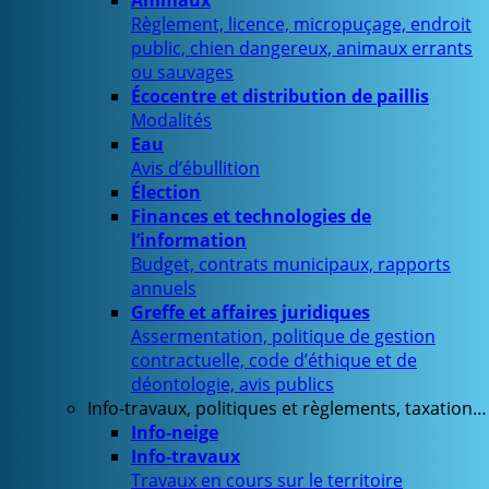
Animaux
Règlement, licence, micropuçage, endroit
public, chien dangereux, animaux errants
ou sauvages
Écocentre et distribution de paillis
Modalités
Eau
Avis d’ébullition
Élection
Finances et technologies de
l’information
Budget, contrats municipaux, rapports
annuels
Greffe et affaires juridiques
Assermentation, politique de gestion
contractuelle, code d’éthique et de
déontologie, avis publics
Info-travaux, politiques et règlements, taxation…
Info-neige
Info-travaux
Travaux en cours sur le territoire