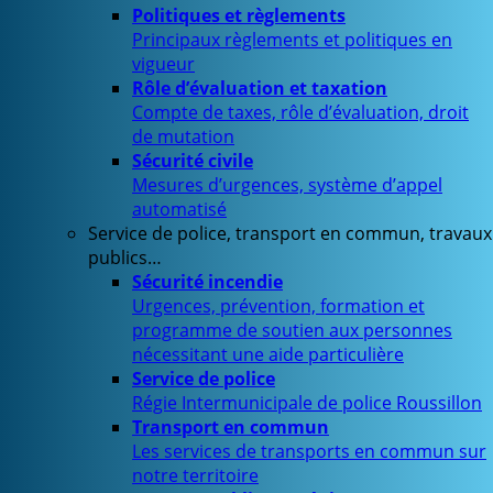
Politiques et règlements
Principaux règlements et politiques en
vigueur
Rôle d’évaluation et taxation
Compte de taxes, rôle d’évaluation, droit
de mutation
Sécurité civile
Mesures d’urgences, système d’appel
automatisé
Service de police, transport en commun, travaux
publics…
Sécurité incendie
Urgences, prévention, formation et
programme de soutien aux personnes
nécessitant une aide particulière
Service de police
Régie Intermunicipale de police Roussillon
Transport en commun
Les services de transports en commun sur
notre territoire