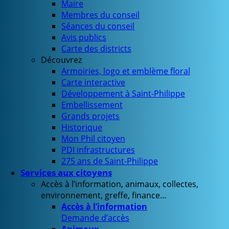
Maire
Membres du conseil
Séances du conseil
Avis publics
Carte des districts
Découvrez
Armoiries, logo et emblème floral
Carte interactive
Développement à Saint-Philippe
Embellissement
Grands projets
Historique
Mon Phil citoyen
PDI infrastructures
275 ans de Saint-Philippe
Services aux citoyens
Accès à l’information, animaux, collectes,
environnement, greffe, finance…
Accès à l’information
Demande d’accès