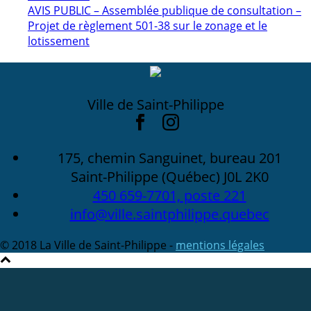
AVIS PUBLIC – Assemblée publique de consultation –
Projet de règlement 501-38 sur le zonage et le
lotissement
Ville de Saint-Philippe
175, chemin Sanguinet, bureau 201
Saint-Philippe (Québec) J0L 2K0
450 659-7701, poste 221
info@ville.saintphilippe.quebec
© 2018 La Ville de Saint-Philippe -
mentions légales