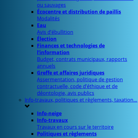
ou sauvages
Écocentre et distribution de paillis
Modalités
Eau
Avis d’ébullition
Élection
Finances et technologies de
l’information
Budget, contrats municipaux, rapports
annuels
Greffe et affaires juridiques
Assermentation, politique de gestion
contractuelle, code d’éthique et de
déontologie, avis publics
Info-travaux, politiques et règlements, taxation…
Info-neige
Info-travaux
Travaux en cours sur le territoire
Politiques et règlements