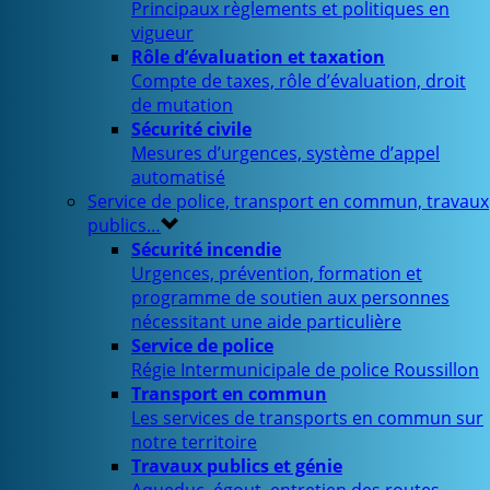
Principaux règlements et politiques en
vigueur
Rôle d’évaluation et taxation
Compte de taxes, rôle d’évaluation, droit
de mutation
Sécurité civile
Mesures d’urgences, système d’appel
automatisé
Service de police, transport en commun, travaux
publics…
Sécurité incendie
Urgences, prévention, formation et
programme de soutien aux personnes
nécessitant une aide particulière
Service de police
Régie Intermunicipale de police Roussillon
Transport en commun
Les services de transports en commun sur
notre territoire
Travaux publics et génie