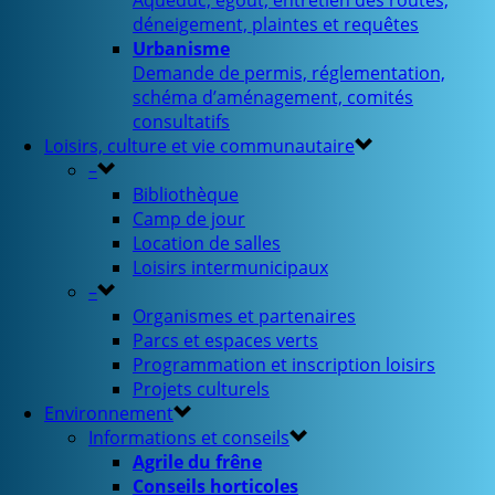
Aqueduc, égout, entretien des routes,
déneigement, plaintes et requêtes
Urbanisme
Demande de permis, réglementation,
schéma d’aménagement, comités
consultatifs
Loisirs, culture et vie communautaire
–
Bibliothèque
Camp de jour
Location de salles
Loisirs intermunicipaux
–
Organismes et partenaires
Parcs et espaces verts
Programmation et inscription loisirs
Projets culturels
Environnement
Informations et conseils
Agrile du frêne
Conseils horticoles