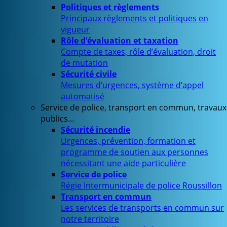
Politiques et règlements
Principaux règlements et politiques en
vigueur
Rôle d’évaluation et taxation
Compte de taxes, rôle d’évaluation, droit
de mutation
Sécurité civile
Mesures d’urgences, système d’appel
automatisé
Service de police, transport en commun, travaux
publics…
Sécurité incendie
Urgences, prévention, formation et
programme de soutien aux personnes
nécessitant une aide particulière
Service de police
Régie Intermunicipale de police Roussillon
Transport en commun
Les services de transports en commun sur
notre territoire