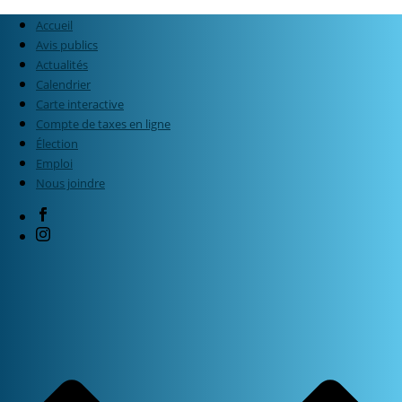
Accueil
Avis publics
Actualités
Calendrier
Carte interactive
Compte de taxes en ligne
Élection
Emploi
Nous joindre