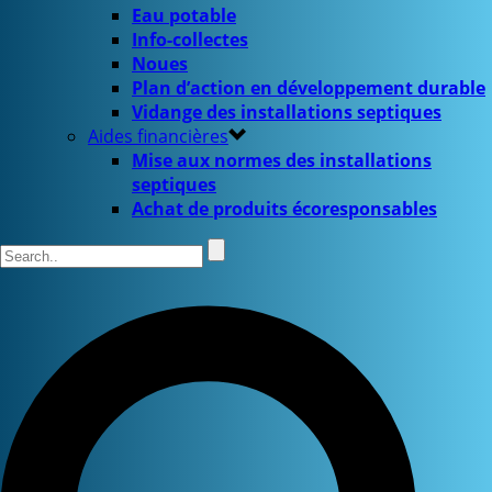
Eau potable
Info-collectes
Noues
Plan d’action en développement durable
Vidange des installations septiques
Aides financières
Mise aux normes des installations
septiques
Achat de produits écoresponsables