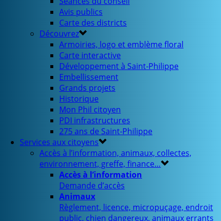
Séances du conseil
Avis publics
Carte des districts
Découvrez
Armoiries, logo et emblème floral
Carte interactive
Développement à Saint-Philippe
Embellissement
Grands projets
Historique
Mon Phil citoyen
PDI infrastructures
275 ans de Saint-Philippe
Services aux citoyens
Accès à l’information, animaux, collectes,
environnement, greffe, finance…
Accès à l’information
Demande d’accès
Animaux
Règlement, licence, micropuçage, endroit
public, chien dangereux, animaux errants