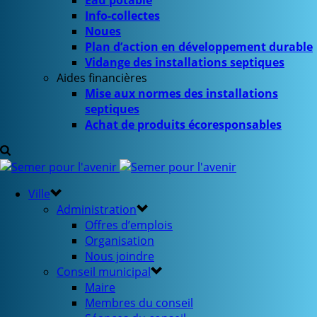
Eau potable
Info-collectes
Noues
Plan d’action en développement durable
Vidange des installations septiques
Aides financières
Mise aux normes des installations
septiques
Achat de produits écoresponsables
Ville
Administration
Offres d’emplois
Organisation
Nous joindre
Conseil municipal
Maire
Membres du conseil