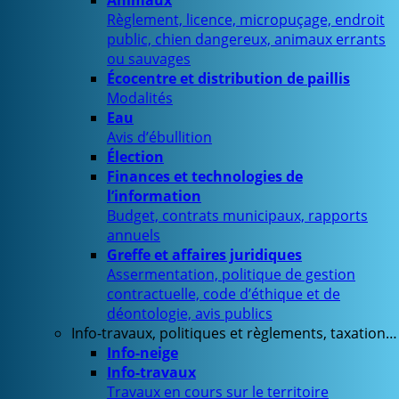
Animaux
Règlement, licence, micropuçage, endroit
public, chien dangereux, animaux errants
ou sauvages
Écocentre et distribution de paillis
Modalités
Eau
Avis d’ébullition
Élection
Finances et technologies de
l’information
Budget, contrats municipaux, rapports
annuels
Greffe et affaires juridiques
Assermentation, politique de gestion
contractuelle, code d’éthique et de
déontologie, avis publics
Info-travaux, politiques et règlements, taxation…
Info-neige
Info-travaux
Travaux en cours sur le territoire