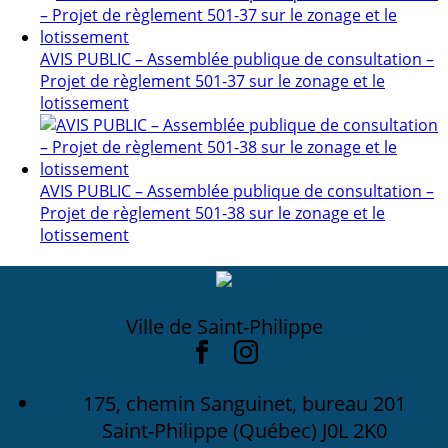
AVIS PUBLIC – Assemblée publique de consultation –
Projet de règlement 501-37 sur le zonage et le
lotissement
AVIS PUBLIC – Assemblée publique de consultation –
Projet de règlement 501-38 sur le zonage et le
lotissement
Ville de Saint-Philippe
175, chemin Sanguinet, bureau 201
Saint-Philippe (Québec) J0L 2K0