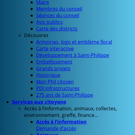
Maire
Membres du conseil
Séances du conseil
Avis publics
Carte des districts
Découvrez
Armoiries, logo et emblème floral
Carte interactive
Développement à Saint-Philippe
Embellissement
Grands projets
Historique
Mon Phil citoyen
PDI infrastructures
275 ans de Saint-Philippe
Services aux citoyens
Accès à l’information, animaux, collectes,
environnement, greffe, finance…
Accès à l’information
Demande d’accès