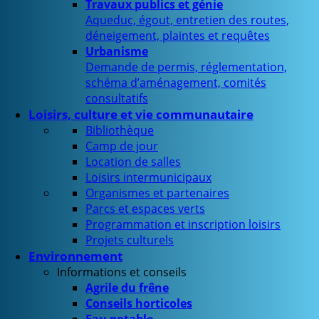
Travaux publics et génie
Aqueduc, égout, entretien des routes,
déneigement, plaintes et requêtes
Urbanisme
Demande de permis, réglementation,
schéma d’aménagement, comités
consultatifs
Loisirs, culture et vie communautaire
Bibliothèque
Camp de jour
Location de salles
Loisirs intermunicipaux
Organismes et partenaires
Parcs et espaces verts
Programmation et inscription loisirs
Projets culturels
Environnement
Informations et conseils
Agrile du frêne
Conseils horticoles