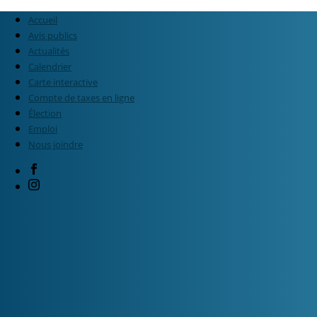
Accueil
Avis publics
Actualités
Calendrier
Carte interactive
Compte de taxes en ligne
Élection
Emploi
Nous joindre