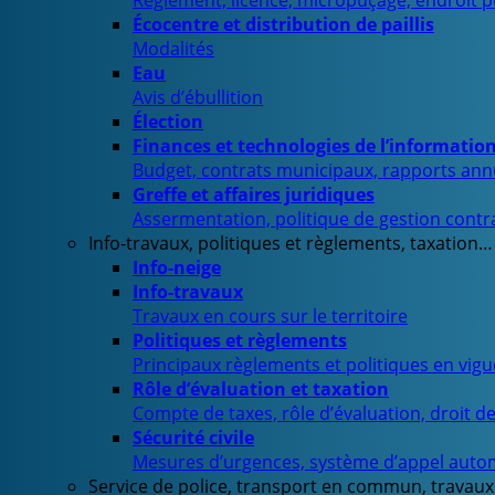
Règlement, licence, micropuçage, endroit 
Écocentre et distribution de paillis
Modalités
Eau
Avis d’ébullition
Élection
Finances et technologies de l’informatio
Budget, contrats municipaux, rapports ann
Greffe et affaires juridiques
Assermentation, politique de gestion contra
Info-travaux, politiques et règlements, taxation…
Info-neige
Info-travaux
Travaux en cours sur le territoire
Politiques et règlements
Principaux règlements et politiques en vig
Rôle d’évaluation et taxation
Compte de taxes, rôle d’évaluation, droit d
Sécurité civile
Mesures d’urgences, système d’appel auto
Service de police, transport en commun, travaux