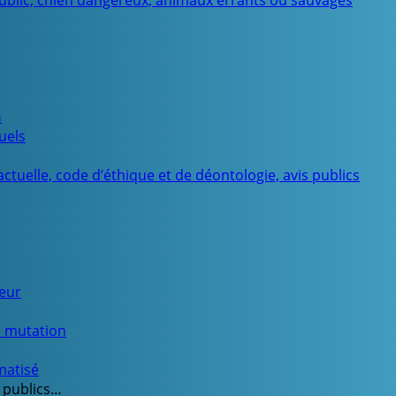
public, chien dangereux, animaux errants ou sauvages
n
uels
ctuelle, code d’éthique et de déontologie, avis publics
ueur
e mutation
matisé
 publics…