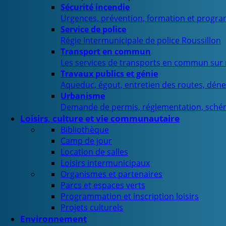
Sécurité incendie
Urgences, prévention, formation et progra
Service de police
Régie Intermunicipale de police Roussillon
Transport en commun
Les services de transports en commun sur n
Travaux publics et génie
Aqueduc, égout, entretien des routes, déne
Urbanisme
Demande de permis, réglementation, sché
Loisirs, culture et vie communautaire
Bibliothèque
Camp de jour
Location de salles
Loisirs intermunicipaux
Organismes et partenaires
Parcs et espaces verts
Programmation et inscription loisirs
Projets culturels
Environnement