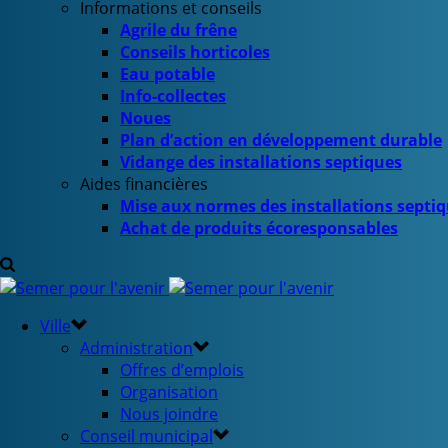
Informations et conseils
Agrile du frêne
Conseils horticoles
Eau potable
Info-collectes
Noues
Plan d’action en développement durable
Vidange des installations septiques
Aides financières
Mise aux normes des installations septi
Achat de produits écoresponsables
Ville
Administration
Offres d’emplois
Organisation
Nous joindre
Conseil municipal