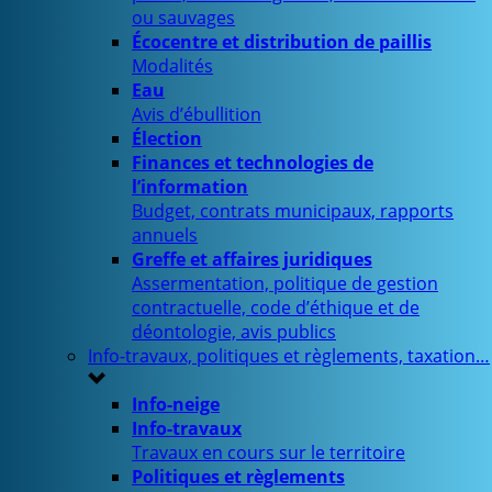
ou sauvages
Écocentre et distribution de paillis
Modalités
Eau
Avis d’ébullition
Élection
Finances et technologies de
l’information
Budget, contrats municipaux, rapports
annuels
Greffe et affaires juridiques
Assermentation, politique de gestion
contractuelle, code d’éthique et de
déontologie, avis publics
Info-travaux, politiques et règlements, taxation…
Info-neige
Info-travaux
Travaux en cours sur le territoire
Politiques et règlements