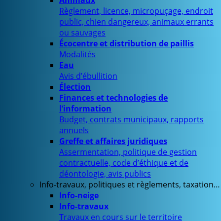
Animaux
Règlement, licence, micropuçage, endroit
public, chien dangereux, animaux errants
ou sauvages
Écocentre et distribution de paillis
Modalités
Eau
Avis d’ébullition
Élection
Finances et technologies de
l’information
Budget, contrats municipaux, rapports
annuels
Greffe et affaires juridiques
Assermentation, politique de gestion
contractuelle, code d’éthique et de
déontologie, avis publics
Info-travaux, politiques et règlements, taxation…
Info-neige
Info-travaux
Travaux en cours sur le territoire