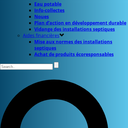
Eau potable
Info-collectes
Noues
Plan d’action en développement durable
Vidange des installations septiques
Aides financières
Mise aux normes des installations
septiques
Achat de produits écoresponsables