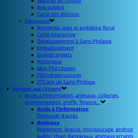
Séances du conseil
Avis publics
Carte des districts
Découvrez
Armoiries, logo et emblème floral
Carte interactive
Développement à Saint-Philippe
Embellissement
Grands projets
Historique
Mon Phil citoyen
PDI infrastructures
275 ans de Saint-Philippe
Services aux citoyens
Accès à l’information, animaux, collectes,
environnement, greffe, finance…
Accès à l’information
Demande d’accès
Animaux
Règlement, licence, micropuçage, endroit
public, chien dangereux, animaux errants