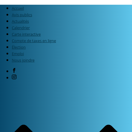
Accueil
Avis publics
Actualités
Calendrier
Carte interactive
Compte de taxes en ligne
Élection
Emploi
Nous joindre