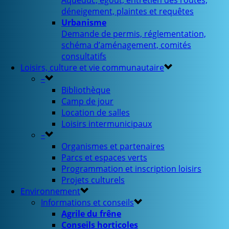
Aqueduc, égout, entretien des routes,
déneigement, plaintes et requêtes
Urbanisme
Demande de permis, réglementation,
schéma d’aménagement, comités
consultatifs
Loisirs, culture et vie communautaire
–
Bibliothèque
Camp de jour
Location de salles
Loisirs intermunicipaux
–
Organismes et partenaires
Parcs et espaces verts
Programmation et inscription loisirs
Projets culturels
Environnement
Informations et conseils
Agrile du frêne
Conseils horticoles