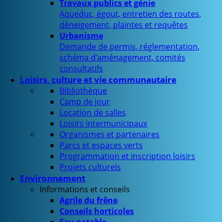
Travaux publics et génie
Aqueduc, égout, entretien des routes,
déneigement, plaintes et requêtes
Urbanisme
Demande de permis, réglementation,
schéma d’aménagement, comités
consultatifs
Loisirs, culture et vie communautaire
Bibliothèque
Camp de jour
Location de salles
Loisirs intermunicipaux
Organismes et partenaires
Parcs et espaces verts
Programmation et inscription loisirs
Projets culturels
Environnement
Informations et conseils
Agrile du frêne
Conseils horticoles