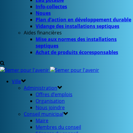
Eau potable
Info-collectes
Noues
Plan d’action en développement durable
Vidange des installations septiques
Aides financières
Mise aux normes des installations
septiques
Achat de produits écoresponsables
Ville
Administration
Offres d’emplois
Organisation
Nous joindre
Conseil municipal
Maire
Membres du conseil