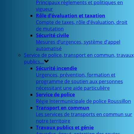
Principaux règlements et politiques en
vigueur
Rôle d’évaluation et taxation
Compte de taxes, rôle d’évaluation, droit
de mutation
Sécurité civile
Mesures d’urgences, système d’appel
automatisé
Service de police, transport en commun, travaux
publics…
Sécurité incendie
Urgences, prévention, formation et
programme de soutien aux personnes
nécessitant une aide particulière
Service de police
Régie Intermunicipale de police Roussillon
Transport en commun
Les services de transports en commun sur
notre territoire
Travaux publics et génie