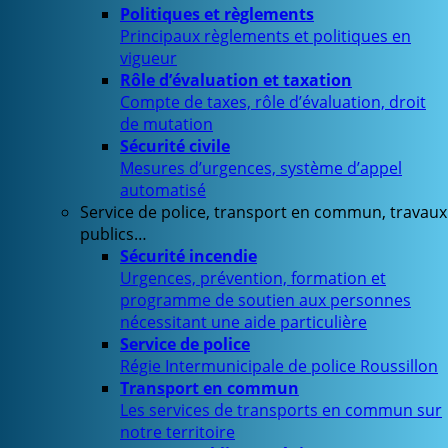
Politiques et règlements
Principaux règlements et politiques en
vigueur
Rôle d’évaluation et taxation
Compte de taxes, rôle d’évaluation, droit
de mutation
Sécurité civile
Mesures d’urgences, système d’appel
automatisé
Service de police, transport en commun, travaux
publics…
Sécurité incendie
Urgences, prévention, formation et
programme de soutien aux personnes
nécessitant une aide particulière
Service de police
Régie Intermunicipale de police Roussillon
Transport en commun
Les services de transports en commun sur
notre territoire