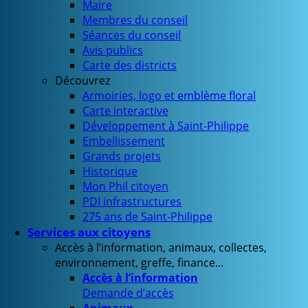
Maire
Membres du conseil
Séances du conseil
Avis publics
Carte des districts
Découvrez
Armoiries, logo et emblème floral
Carte interactive
Développement à Saint-Philippe
Embellissement
Grands projets
Historique
Mon Phil citoyen
PDI infrastructures
275 ans de Saint-Philippe
Services aux citoyens
Accès à l’information, animaux, collectes,
environnement, greffe, finance…
Accès à l’information
Demande d’accès