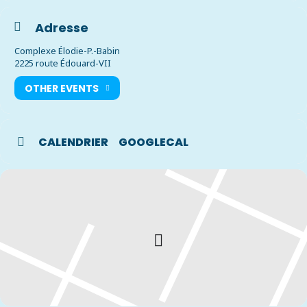
questions à tous les élus avant la séance. Les citoyens recevront la
réponse à leur question au lendemain de la séance.
Adresse
Complexe Élodie-P.-Babin
2225 route Édouard-VII
OTHER EVENTS
CALENDRIER
GOOGLECAL