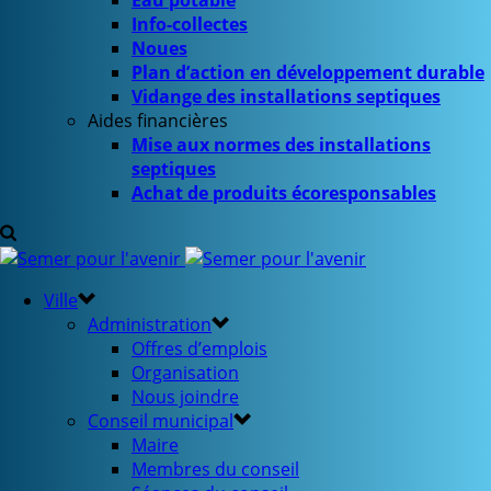
Eau potable
Info-collectes
Noues
Plan d’action en développement durable
Vidange des installations septiques
Aides financières
Mise aux normes des installations
septiques
Achat de produits écoresponsables
Ville
Administration
Offres d’emplois
Organisation
Nous joindre
Conseil municipal
Maire
Membres du conseil