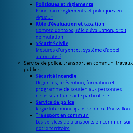
Politiques et règlements
Principaux règlements et politiques en
vigueur
Rôle d’évaluation et taxation
Compte de taxes, rôle d’évaluation, droit
de mutation
Sécurité civile
Mesures d’urgences, système d’appel
automatisé
Service de police, transport en commun, travaux
publics…
Sécurité incendie
Urgences, prévention, formation et
programme de soutien aux personnes
nécessitant une aide particulière
Service de police
Régie Intermunicipale de police Roussillon
Transport en commun
Les services de transports en commun sur
notre territoire