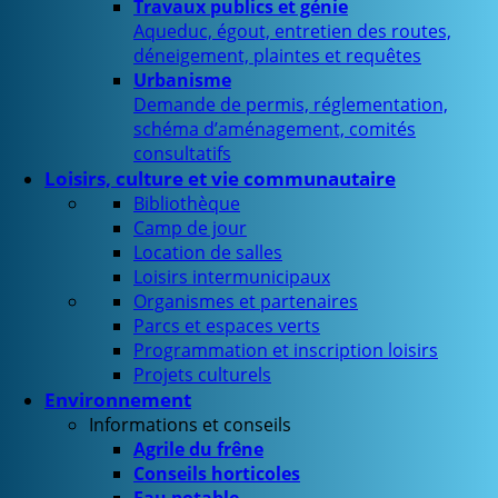
Travaux publics et génie
Aqueduc, égout, entretien des routes,
déneigement, plaintes et requêtes
Urbanisme
Demande de permis, réglementation,
schéma d’aménagement, comités
consultatifs
Loisirs, culture et vie communautaire
Bibliothèque
Camp de jour
Location de salles
Loisirs intermunicipaux
Organismes et partenaires
Parcs et espaces verts
Programmation et inscription loisirs
Projets culturels
Environnement
Informations et conseils
Agrile du frêne
Conseils horticoles