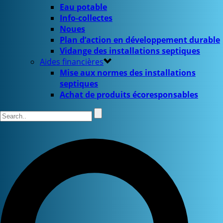
Eau potable
Info-collectes
Noues
Plan d’action en développement durable
Vidange des installations septiques
Aides financières
Mise aux normes des installations
septiques
Achat de produits écoresponsables