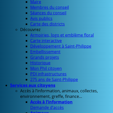
Maire
Membres du conseil
Séances du conseil
Avis publics
Carte des districts
Découvrez
Armoiries, logo et emblème floral
Carte interactive
Développement à Saint-Philippe
Embellissement
Grands projets
Historique
Mon Phil citoyen
PDI infrastructures
275 ans de Saint-Philippe
Services aux citoyens
Accès à l’information, animaux, collectes,
environnement, greffe, finance…
Accès à l’information
Demande d’accès