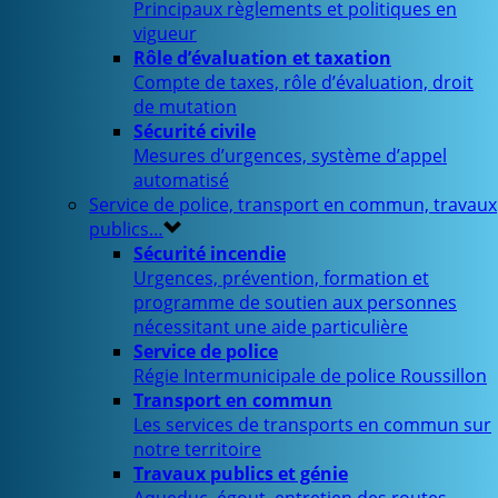
Principaux règlements et politiques en
vigueur
Rôle d’évaluation et taxation
Compte de taxes, rôle d’évaluation, droit
de mutation
Sécurité civile
Mesures d’urgences, système d’appel
automatisé
Service de police, transport en commun, travaux
publics…
Sécurité incendie
Urgences, prévention, formation et
programme de soutien aux personnes
nécessitant une aide particulière
Service de police
Régie Intermunicipale de police Roussillon
Transport en commun
Les services de transports en commun sur
notre territoire
Travaux publics et génie