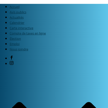
Accueil
Avis publics
Actualités
Calendrier
Carte interactive
Compte de taxes en ligne
Élection
Emploi
Nous joindre