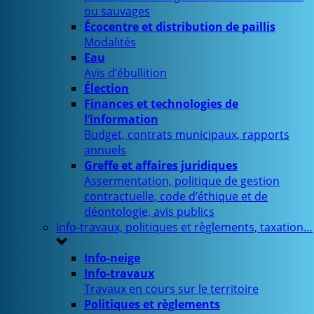
ou sauvages
Écocentre et distribution de paillis
Modalités
Eau
Avis d’ébullition
Élection
Finances et technologies de
l’information
Budget, contrats municipaux, rapports
annuels
Greffe et affaires juridiques
Assermentation, politique de gestion
contractuelle, code d’éthique et de
déontologie, avis publics
Info-travaux, politiques et règlements, taxation…
Info-neige
Info-travaux
Travaux en cours sur le territoire
Politiques et règlements