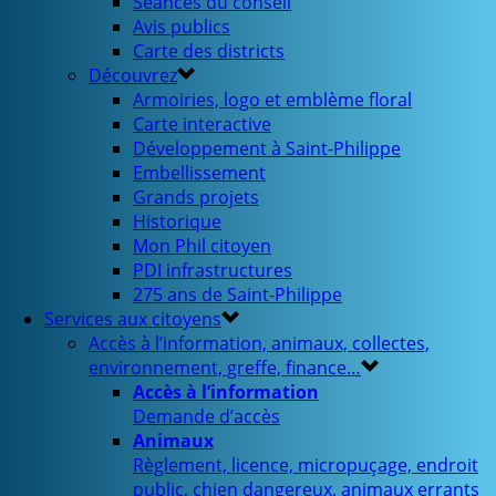
Séances du conseil
Avis publics
Carte des districts
Découvrez
Armoiries, logo et emblème floral
Carte interactive
Développement à Saint-Philippe
Embellissement
Grands projets
Historique
Mon Phil citoyen
PDI infrastructures
275 ans de Saint-Philippe
Services aux citoyens
Accès à l’information, animaux, collectes,
environnement, greffe, finance…
Accès à l’information
Demande d’accès
Animaux
Règlement, licence, micropuçage, endroit
public, chien dangereux, animaux errants