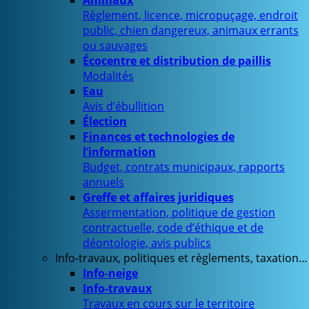
Animaux
Règlement, licence, micropuçage, endroit
public, chien dangereux, animaux errants
ou sauvages
Écocentre et distribution de paillis
Modalités
Eau
Avis d’ébullition
Élection
Finances et technologies de
l’information
Budget, contrats municipaux, rapports
annuels
Greffe et affaires juridiques
Assermentation, politique de gestion
contractuelle, code d’éthique et de
déontologie, avis publics
Info-travaux, politiques et règlements, taxation…
Info-neige
Info-travaux
Travaux en cours sur le territoire