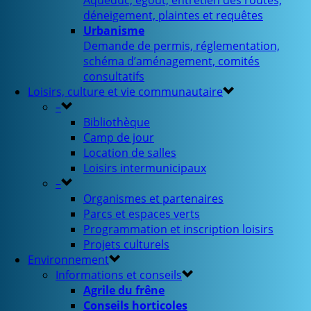
Aqueduc, égout, entretien des routes,
déneigement, plaintes et requêtes
Urbanisme
Demande de permis, réglementation,
schéma d’aménagement, comités
consultatifs
Loisirs, culture et vie communautaire
–
Bibliothèque
Camp de jour
Location de salles
Loisirs intermunicipaux
–
Organismes et partenaires
Parcs et espaces verts
Programmation et inscription loisirs
Projets culturels
Environnement
Informations et conseils
Agrile du frêne
Conseils horticoles