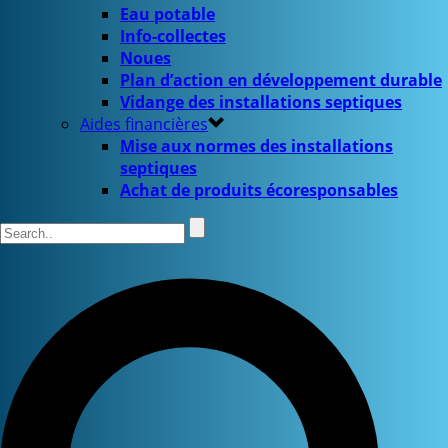
Eau potable
Info-collectes
Noues
Plan d’action en développement durable
Vidange des installations septiques
Aides financières
Mise aux normes des installations
septiques
Achat de produits écoresponsables