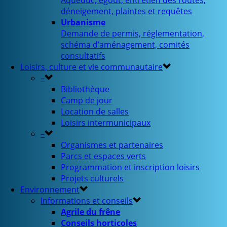
Aqueduc, égout, entretien des routes,
déneigement, plaintes et requêtes
Urbanisme
Demande de permis, réglementation,
schéma d’aménagement, comités
consultatifs
Loisirs, culture et vie communautaire
–
Bibliothèque
Camp de jour
Location de salles
Loisirs intermunicipaux
–
Organismes et partenaires
Parcs et espaces verts
Programmation et inscription loisirs
Projets culturels
Environnement
Informations et conseils
Agrile du frêne
Conseils horticoles