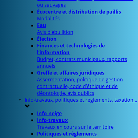
ou sauvages
Écocentre et distribution de paillis
Modalités
Eau
Avis d’ébullition
Élection
Finances et technologies de
l’information
Budget, contrats municipaux, rapports
annuels
Greffe et affaires juridiques
Assermentation, politique de gestion
contractuelle, code d’éthique et de
déontologie, avis publics
Info-travaux, politiques et règlements, taxation…
Info-neige
Info-travaux
Travaux en cours sur le territoire
Politiques et règlements