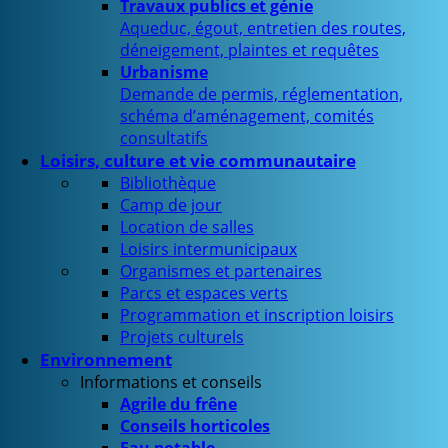
Travaux publics et génie
Aqueduc, égout, entretien des routes,
déneigement, plaintes et requêtes
Urbanisme
Demande de permis, réglementation,
schéma d’aménagement, comités
consultatifs
Loisirs, culture et vie communautaire
Bibliothèque
Camp de jour
Location de salles
Loisirs intermunicipaux
Organismes et partenaires
Parcs et espaces verts
Programmation et inscription loisirs
Projets culturels
Environnement
Informations et conseils
Agrile du frêne
Conseils horticoles