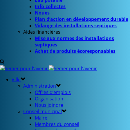
Eau potable
Info-collectes
Noues
Plan d’action en développement durable
Vidange des installations septiques
Aides financières
Mise aux normes des installations
septiques
Achat de produits écoresponsables
Ville
Administration
Offres d’emplois
Organisation
Nous joindre
Conseil municipal
Maire
Membres du conseil