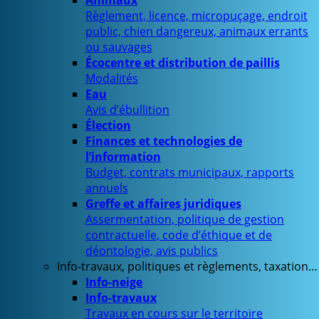
Animaux
Règlement, licence, micropuçage, endroit
public, chien dangereux, animaux errants
ou sauvages
Écocentre et distribution de paillis
Modalités
Eau
Avis d’ébullition
Élection
Finances et technologies de
l’information
Budget, contrats municipaux, rapports
annuels
Greffe et affaires juridiques
Assermentation, politique de gestion
contractuelle, code d’éthique et de
déontologie, avis publics
Info-travaux, politiques et règlements, taxation…
Info-neige
Info-travaux
Travaux en cours sur le territoire