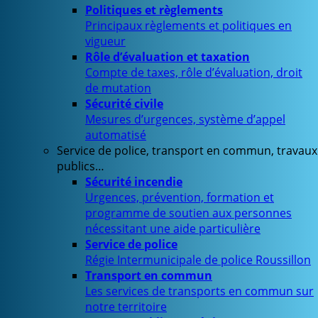
Politiques et règlements
Principaux règlements et politiques en
vigueur
Rôle d’évaluation et taxation
Compte de taxes, rôle d’évaluation, droit
de mutation
Sécurité civile
Mesures d’urgences, système d’appel
automatisé
Service de police, transport en commun, travaux
publics…
Sécurité incendie
Urgences, prévention, formation et
programme de soutien aux personnes
nécessitant une aide particulière
Service de police
Régie Intermunicipale de police Roussillon
Transport en commun
Les services de transports en commun sur
notre territoire