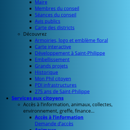
Maire
Membres du conseil
Séances du conseil
Avis publics
Carte des districts
Découvrez
Armoiries, logo et emblème floral
Carte interactive
Développement à Saint-Philippe
Embellissement
Grands projets
Historique
Mon Phil citoyen
PDI infrastructures
275 ans de Saint-Philippe
Services aux citoyens
Accès à l’information, animaux, collectes,
environnement, greffe, finance…
Accès à l’information
Demande d’accès