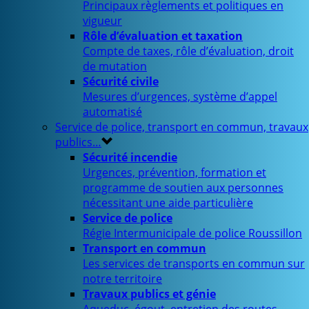
Principaux règlements et politiques en
vigueur
Rôle d’évaluation et taxation
Compte de taxes, rôle d’évaluation, droit
de mutation
Sécurité civile
Mesures d’urgences, système d’appel
automatisé
Service de police, transport en commun, travaux
publics…
Sécurité incendie
Urgences, prévention, formation et
programme de soutien aux personnes
nécessitant une aide particulière
Service de police
Régie Intermunicipale de police Roussillon
Transport en commun
Les services de transports en commun sur
notre territoire
Travaux publics et génie