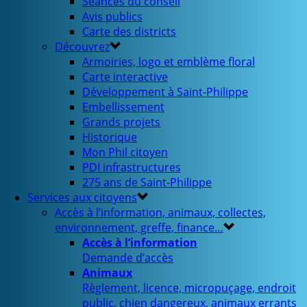
Séances du conseil
Avis publics
Carte des districts
Découvrez
Armoiries, logo et emblème floral
Carte interactive
Développement à Saint-Philippe
Embellissement
Grands projets
Historique
Mon Phil citoyen
PDI infrastructures
275 ans de Saint-Philippe
Services aux citoyens
Accès à l’information, animaux, collectes,
environnement, greffe, finance…
Accès à l’information
Demande d’accès
Animaux
Règlement, licence, micropuçage, endroit
public, chien dangereux, animaux errants