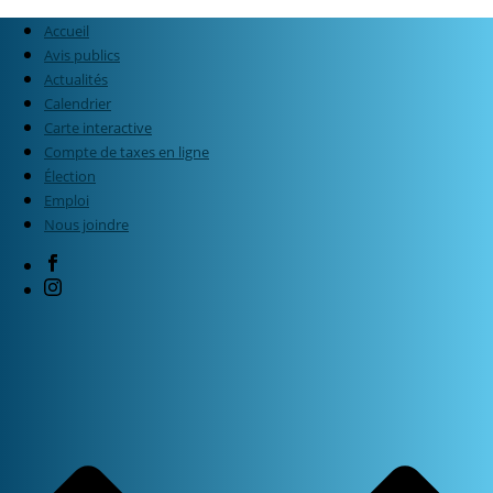
Accueil
Avis publics
Actualités
Calendrier
Carte interactive
Compte de taxes en ligne
Élection
Emploi
Nous joindre