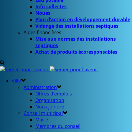
Eau potable
Info-collectes
Noues
Plan d’action en développement durable
Vidange des installations septiques
Aides financières
Mise aux normes des installations
septiques
Achat de produits écoresponsables
Ville
Administration
Offres d’emplois
Organisation
Nous joindre
Conseil municipal
Maire
Membres du conseil