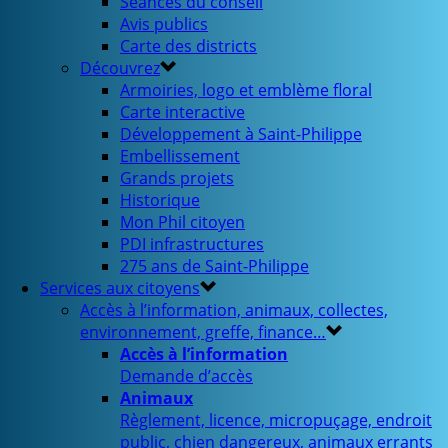
Séances du conseil
Avis publics
Carte des districts
Découvrez
Armoiries, logo et emblème floral
Carte interactive
Développement à Saint-Philippe
Embellissement
Grands projets
Historique
Mon Phil citoyen
PDI infrastructures
275 ans de Saint-Philippe
Services aux citoyens
Accès à l’information, animaux, collectes,
environnement, greffe, finance…
Accès à l’information
Demande d’accès
Animaux
Règlement, licence, micropuçage, endroit
public, chien dangereux, animaux errants