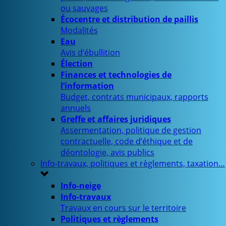
ou sauvages
Écocentre et distribution de paillis
Modalités
Eau
Avis d’ébullition
Élection
Finances et technologies de
l’information
Budget, contrats municipaux, rapports
annuels
Greffe et affaires juridiques
Assermentation, politique de gestion
contractuelle, code d’éthique et de
déontologie, avis publics
Info-travaux, politiques et règlements, taxation…
Info-neige
Info-travaux
Travaux en cours sur le territoire
Politiques et règlements