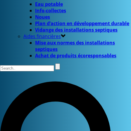
Eau potable
Info-collectes
Noues
Plan d’action en développement durable
Vidange des installations septiques
Aides financières
Mise aux normes des installations
septiques
Achat de produits écoresponsables