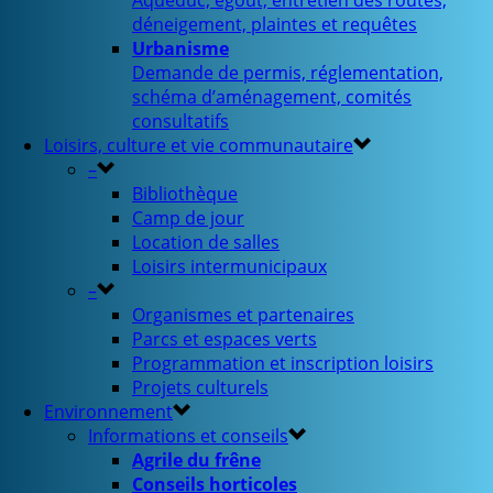
Aqueduc, égout, entretien des routes,
déneigement, plaintes et requêtes
Urbanisme
Demande de permis, réglementation,
schéma d’aménagement, comités
consultatifs
Loisirs, culture et vie communautaire
–
Bibliothèque
Camp de jour
Location de salles
Loisirs intermunicipaux
–
Organismes et partenaires
Parcs et espaces verts
Programmation et inscription loisirs
Projets culturels
Environnement
Informations et conseils
Agrile du frêne
Conseils horticoles