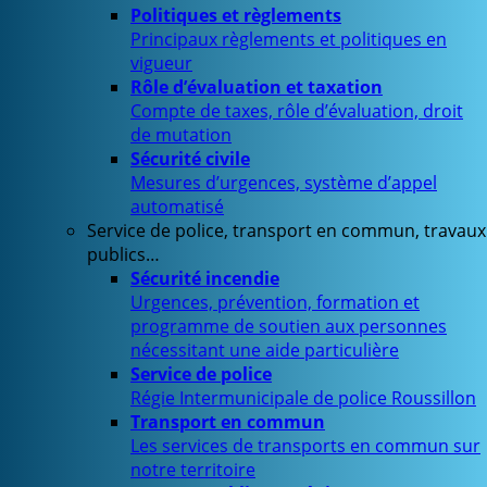
Politiques et règlements
Principaux règlements et politiques en
vigueur
Rôle d’évaluation et taxation
Compte de taxes, rôle d’évaluation, droit
de mutation
Sécurité civile
Mesures d’urgences, système d’appel
automatisé
Service de police, transport en commun, travaux
publics…
Sécurité incendie
Urgences, prévention, formation et
programme de soutien aux personnes
nécessitant une aide particulière
Service de police
Régie Intermunicipale de police Roussillon
Transport en commun
Les services de transports en commun sur
notre territoire