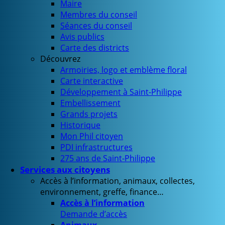
Maire
Membres du conseil
Séances du conseil
Avis publics
Carte des districts
Découvrez
Armoiries, logo et emblème floral
Carte interactive
Développement à Saint-Philippe
Embellissement
Grands projets
Historique
Mon Phil citoyen
PDI infrastructures
275 ans de Saint-Philippe
Services aux citoyens
Accès à l’information, animaux, collectes,
environnement, greffe, finance…
Accès à l’information
Demande d’accès