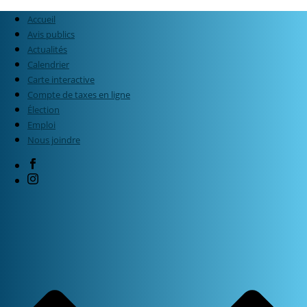
Accueil
Avis publics
Actualités
Calendrier
Carte interactive
Compte de taxes en ligne
Élection
Emploi
Nous joindre