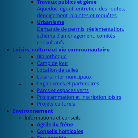
Travaux publics et génie
Aqueduc, égout, entretien des routes,
déneigement, plaintes et requêtes
Urbanisme
Demande de permis, réglementation,
schéma d’aménagement, comités
consultatifs
Loisirs, culture et vie communautaire
Bibliothèque
Camp de jour
Location de salles
Loisirs intermunicipaux
Organismes et partenaires
Parcs et espaces verts
Programmation et inscription loisirs
Projets culturels
Environnement
Informations et conseils
Agrile du frêne
Conseils horticoles