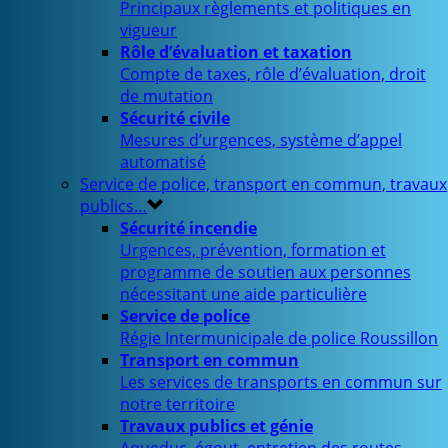
Principaux règlements et politiques en
vigueur
Rôle d’évaluation et taxation
Compte de taxes, rôle d’évaluation, droit
de mutation
Sécurité civile
Mesures d’urgences, système d’appel
automatisé
Service de police, transport en commun, travaux
publics…
Sécurité incendie
Urgences, prévention, formation et
programme de soutien aux personnes
nécessitant une aide particulière
Service de police
Régie Intermunicipale de police Roussillon
Transport en commun
Les services de transports en commun sur
notre territoire
Travaux publics et génie