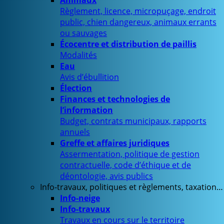
Animaux
Règlement, licence, micropuçage, endroit
public, chien dangereux, animaux errants
ou sauvages
Écocentre et distribution de paillis
Modalités
Eau
Avis d’ébullition
Élection
Finances et technologies de
l’information
Budget, contrats municipaux, rapports
annuels
Greffe et affaires juridiques
Assermentation, politique de gestion
contractuelle, code d’éthique et de
déontologie, avis publics
Info-travaux, politiques et règlements, taxation…
Info-neige
Info-travaux
Travaux en cours sur le territoire