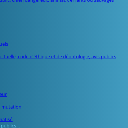
public, chien dangereux, animaux errants ou sauvages
n
uels
ctuelle, code d’éthique et de déontologie, avis publics
ueur
e mutation
matisé
 publics…