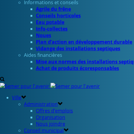
Informations et conseils
Agrile du frêne
Conseils horticoles
Eau potable
Info-collectes
Noues
Plan d’action en développement durable
Vidange des installations septiques
Aides financières
Mise aux normes des installations septi
Achat de produits écoresponsables
Ville
Administration
Offres d’emplois
Organisation
Nous joindre
Conseil municipal