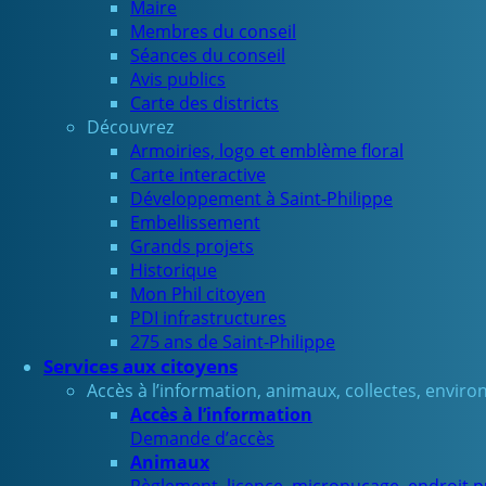
Maire
Membres du conseil
Séances du conseil
Avis publics
Carte des districts
Découvrez
Armoiries, logo et emblème floral
Carte interactive
Développement à Saint-Philippe
Embellissement
Grands projets
Historique
Mon Phil citoyen
PDI infrastructures
275 ans de Saint-Philippe
Services aux citoyens
Accès à l’information, animaux, collectes, envir
Accès à l’information
Demande d’accès
Animaux