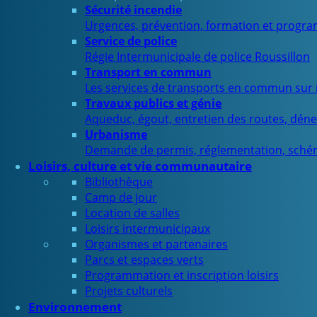
Sécurité incendie
Urgences, prévention, formation et progra
Service de police
Régie Intermunicipale de police Roussillon
Transport en commun
Les services de transports en commun sur n
Travaux publics et génie
Aqueduc, égout, entretien des routes, déne
Urbanisme
Demande de permis, réglementation, sché
Loisirs, culture et vie communautaire
Bibliothèque
Camp de jour
Location de salles
Loisirs intermunicipaux
Organismes et partenaires
Parcs et espaces verts
Programmation et inscription loisirs
Projets culturels
Environnement