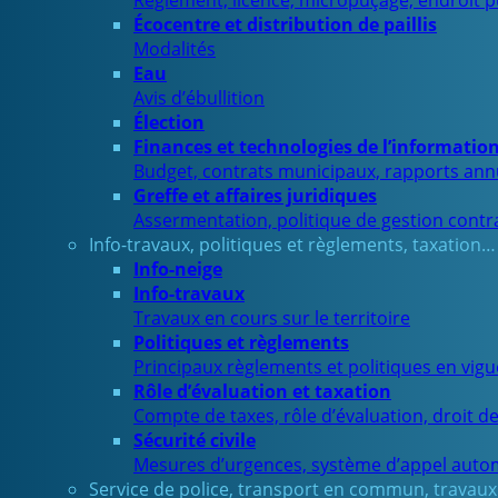
Règlement, licence, micropuçage, endroit 
Écocentre et distribution de paillis
Modalités
Eau
Avis d’ébullition
Élection
Finances et technologies de l’informatio
Budget, contrats municipaux, rapports ann
Greffe et affaires juridiques
Assermentation, politique de gestion contra
Info-travaux, politiques et règlements, taxation…
Info-neige
Info-travaux
Travaux en cours sur le territoire
Politiques et règlements
Principaux règlements et politiques en vig
Rôle d’évaluation et taxation
Compte de taxes, rôle d’évaluation, droit d
Sécurité civile
Mesures d’urgences, système d’appel auto
Service de police, transport en commun, travaux