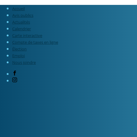
Accueil
Avis publics
Actualités
Calendrier
Carte interactive
Compte de taxes en ligne
Élection
Emploi
Nous joindre