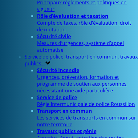
Principaux règlements et politiques en
vigueur
Rôle d’évaluation et taxation
Compte de taxes, rôle d’évaluation, droit
de mutation
Sécurité civile
Mesures d’urgences, système d’appel
automatisé
Service de police, transport en commun, travaux
publics…
Sécurité incendie
Urgences, prévention, formation et
programme de soutien aux personnes
nécessitant une aide particulière
Service de police
Régie Intermunicipale de police Roussillon
Transport en commun
Les services de transports en commun sur
notre territoire
Travaux publics et génie