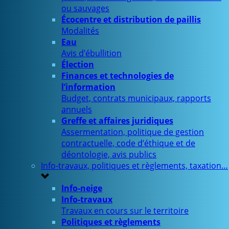
ou sauvages
Écocentre et distribution de paillis
Modalités
Eau
Avis d’ébullition
Élection
Finances et technologies de
l’information
Budget, contrats municipaux, rapports
annuels
Greffe et affaires juridiques
Assermentation, politique de gestion
contractuelle, code d’éthique et de
déontologie, avis publics
Info-travaux, politiques et règlements, taxation…
Info-neige
Info-travaux
Travaux en cours sur le territoire
Politiques et règlements