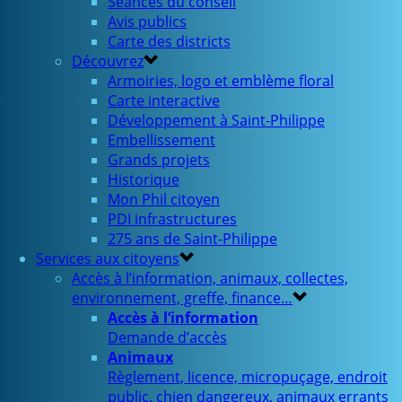
Séances du conseil
Avis publics
Carte des districts
Découvrez
Armoiries, logo et emblème floral
Carte interactive
Développement à Saint-Philippe
Embellissement
Grands projets
Historique
Mon Phil citoyen
PDI infrastructures
275 ans de Saint-Philippe
Services aux citoyens
Accès à l’information, animaux, collectes,
environnement, greffe, finance…
Accès à l’information
Demande d’accès
Animaux
Règlement, licence, micropuçage, endroit
public, chien dangereux, animaux errants