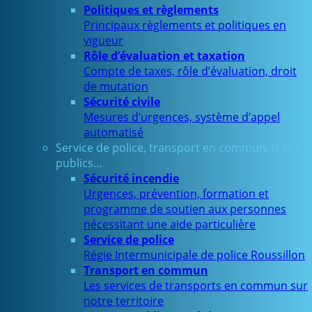
Politiques et règlements
Principaux règlements et politiques en
vigueur
Rôle d’évaluation et taxation
Compte de taxes, rôle d’évaluation, droit
de mutation
Sécurité civile
Mesures d’urgences, système d’appel
automatisé
Service de police, transport en commun, travaux
publics…
Sécurité incendie
Urgences, prévention, formation et
programme de soutien aux personnes
nécessitant une aide particulière
Service de police
Régie Intermunicipale de police Roussillon
Transport en commun
Les services de transports en commun sur
notre territoire