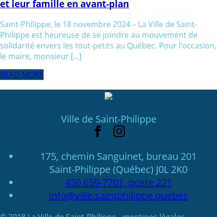
et leur famille en avant-plan
Saint-Philippe, le 18 novembre 2024 – La Ville de Saint-
Philippe est heureuse de se joindre au mouvement de
solidarité envers les tout-petits au Québec. Pour l’occasion,
le maire, monsieur [...]
READ MORE
Ville de Saint-Philippe
175, chemin Sanguinet, bureau 201
Saint-Philippe (Québec) J0L 2K0
450 659-7701, poste 221
info@ville.saintphilippe.quebec