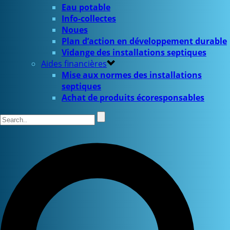
Eau potable
Info-collectes
Noues
Plan d’action en développement durable
Vidange des installations septiques
Aides financières
Mise aux normes des installations
septiques
Achat de produits écoresponsables