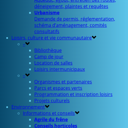
Aqueduc, égout, entretien des routes,
déneigement, plaintes et requêtes
Urbanisme
Demande de permis, réglementation,
schéma d’aménagement, comités
consultatifs
Loisirs, culture et vie communautaire
–
Bibliothèque
Camp de jour
Location de salles
Loisirs intermunicipaux
–
Organismes et partenaires
Parcs et espaces verts
Programmation et inscription loisirs
Projets culturels
Environnement
Informations et conseils
Agrile du frêne
Conseils horticoles