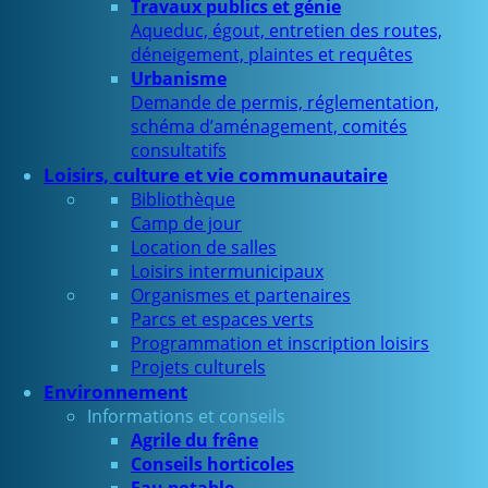
Travaux publics et génie
Aqueduc, égout, entretien des routes,
déneigement, plaintes et requêtes
Urbanisme
Demande de permis, réglementation,
schéma d’aménagement, comités
consultatifs
Loisirs, culture et vie communautaire
Bibliothèque
Camp de jour
Location de salles
Loisirs intermunicipaux
Organismes et partenaires
Parcs et espaces verts
Programmation et inscription loisirs
Projets culturels
Environnement
Informations et conseils
Agrile du frêne
Conseils horticoles