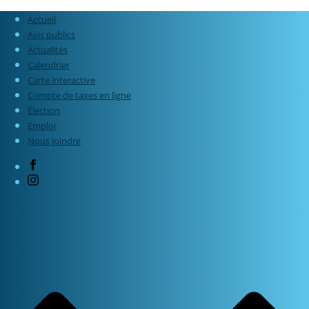
Accueil
Avis publics
Actualités
Calendrier
Carte interactive
Compte de taxes en ligne
Élection
Emploi
Nous joindre