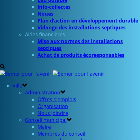
Eau potable
Info-collectes
Noues
Plan d’action en développement durable
Vidange des installations septiques
Aides financières
Mise aux normes des installations
septiques
Achat de produits écoresponsables
Ville
Administration
Offres d’emplois
Organisation
Nous joindre
Conseil municipal
Maire
Membres du conseil