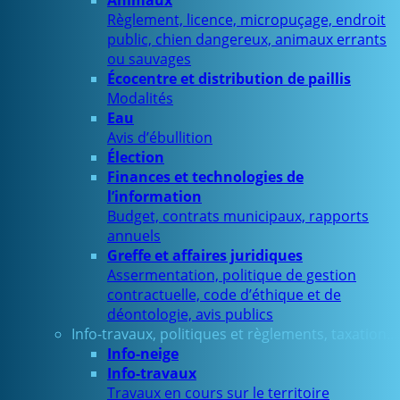
Animaux
Règlement, licence, micropuçage, endroit
public, chien dangereux, animaux errants
ou sauvages
Écocentre et distribution de paillis
Modalités
Eau
Avis d’ébullition
Élection
Finances et technologies de
l’information
Budget, contrats municipaux, rapports
annuels
Greffe et affaires juridiques
Assermentation, politique de gestion
contractuelle, code d’éthique et de
déontologie, avis publics
Info-travaux, politiques et règlements, taxation…
Info-neige
Info-travaux
Travaux en cours sur le territoire