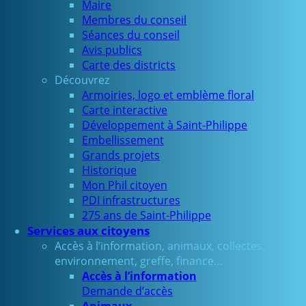
Maire
Membres du conseil
Séances du conseil
Avis publics
Carte des districts
Découvrez
Armoiries, logo et emblème floral
Carte interactive
Développement à Saint-Philippe
Embellissement
Grands projets
Historique
Mon Phil citoyen
PDI infrastructures
275 ans de Saint-Philippe
Services aux citoyens
Accès à l’information, animaux, collectes,
environnement, greffe, finance…
Accès à l’information
Demande d’accès