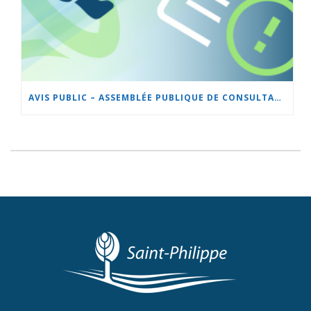
AVIS PUBLIC – ASSEMBLÉE PUBLIQUE DE CONSULTATION – PROJET DE RÈGLEMENT 501-38 SUR LE ZONAGE ET LE LOTISSEMENT