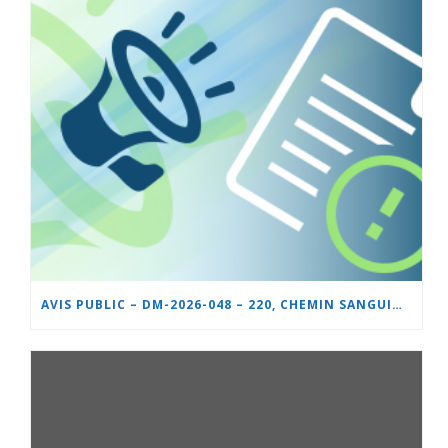
AVIS PUBLIC – DM-2026-048 – 220, CHEMIN SANGUINET – NOUVEL USAGE SUR UN LOT DÉROGATOIRE, AMÉNAGEMENT INTÉRIEUR D’UN IMMEUBLE À USAGE MIXTE, TERRASSE SAISONNIÈRE ET STATIONNEMENT DÉROGATOIRES