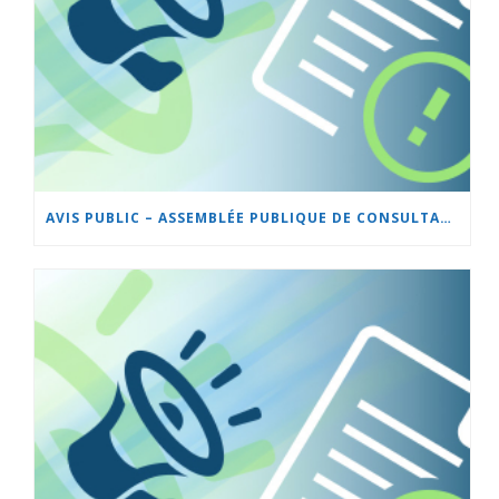
AVIS PUBLIC – ASSEMBLÉE PUBLIQUE DE CONSULTATION – PROJET DE RÈGLEMENT 501-37 SUR LE ZONAGE ET LE LOTISSEMENT