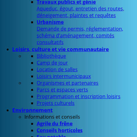
Travaux publics et génie
Aqueduc, égout, entretien des routes,
déneigement, plaintes et requêtes
Urbanisme
Demande de permis, réglementation,
schéma d’aménagement, comités
consultatifs
Loisirs, culture et vie communautaire
Bibliothèque
Camp de jour
Location de salles
Loisirs intermunicipaux
Organismes et partenaires
Parcs et espaces verts
Programmation et inscription loisirs
Projets culturels
Environnement
Informations et conseils
Agrile du frêne
Conseils horticoles