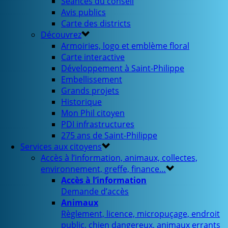
Séances du conseil
Avis publics
Carte des districts
Découvrez
Armoiries, logo et emblème floral
Carte interactive
Développement à Saint-Philippe
Embellissement
Grands projets
Historique
Mon Phil citoyen
PDI infrastructures
275 ans de Saint-Philippe
Services aux citoyens
Accès à l’information, animaux, collectes,
environnement, greffe, finance…
Accès à l’information
Demande d’accès
Animaux
Règlement, licence, micropuçage, endroit
public, chien dangereux, animaux errants