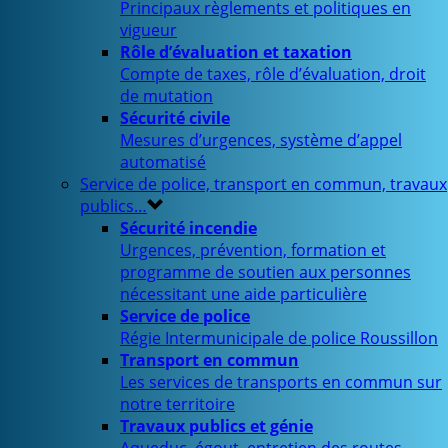
Principaux règlements et politiques en
vigueur
Rôle d’évaluation et taxation
Compte de taxes, rôle d’évaluation, droit
de mutation
Sécurité civile
Mesures d’urgences, système d’appel
automatisé
Service de police, transport en commun, travaux
publics…
Sécurité incendie
Urgences, prévention, formation et
programme de soutien aux personnes
nécessitant une aide particulière
Service de police
Régie Intermunicipale de police Roussillon
Transport en commun
Les services de transports en commun sur
notre territoire
Travaux publics et génie