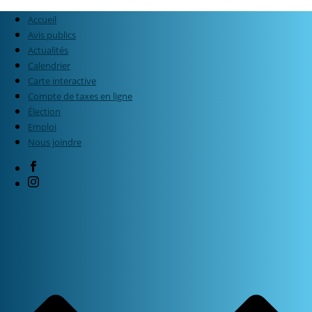
Accueil
Avis publics
Actualités
Calendrier
Carte interactive
Compte de taxes en ligne
Élection
Emploi
Nous joindre