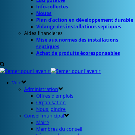
Eau potable
Info-collectes
Noues
Plan d’action en développement durable
Vidange des installations septiques
Aides financières
Mise aux normes des installations
septiques
Achat de produits écoresponsables
Ville
Administration
Offres d’emplois
Organisation
Nous joindre
Conseil municipal
Maire
Membres du conseil