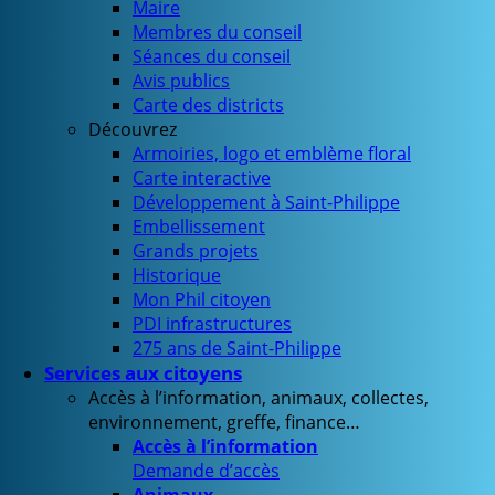
Maire
Membres du conseil
Séances du conseil
Avis publics
Carte des districts
Découvrez
Armoiries, logo et emblème floral
Carte interactive
Développement à Saint-Philippe
Embellissement
Grands projets
Historique
Mon Phil citoyen
PDI infrastructures
275 ans de Saint-Philippe
Services aux citoyens
Accès à l’information, animaux, collectes,
environnement, greffe, finance…
Accès à l’information
Demande d’accès