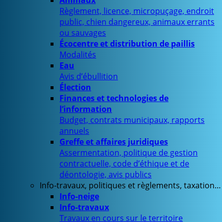
Animaux
Règlement, licence, micropuçage, endroit
public, chien dangereux, animaux errants
ou sauvages
Écocentre et distribution de paillis
Modalités
Eau
Avis d’ébullition
Élection
Finances et technologies de
l’information
Budget, contrats municipaux, rapports
annuels
Greffe et affaires juridiques
Assermentation, politique de gestion
contractuelle, code d’éthique et de
déontologie, avis publics
Info-travaux, politiques et règlements, taxation…
Info-neige
Info-travaux
Travaux en cours sur le territoire