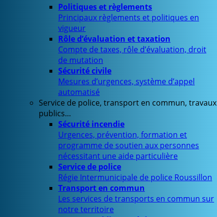
Politiques et règlements
Principaux règlements et politiques en
vigueur
Rôle d’évaluation et taxation
Compte de taxes, rôle d’évaluation, droit
de mutation
Sécurité civile
Mesures d’urgences, système d’appel
automatisé
Service de police, transport en commun, travaux
publics…
Sécurité incendie
Urgences, prévention, formation et
programme de soutien aux personnes
nécessitant une aide particulière
Service de police
Régie Intermunicipale de police Roussillon
Transport en commun
Les services de transports en commun sur
notre territoire