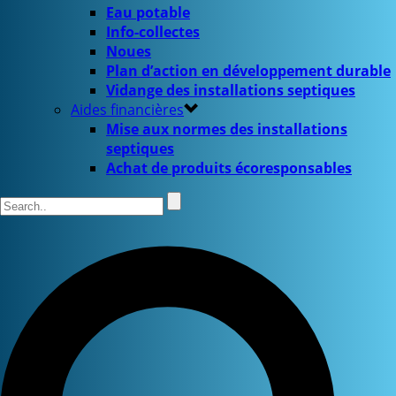
Eau potable
Info-collectes
Noues
Plan d’action en développement durable
Vidange des installations septiques
Aides financières
Mise aux normes des installations
septiques
Achat de produits écoresponsables