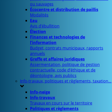
ou sauvages
Écocentre et distribution de paillis
Modalités
Eau
Avis d’ébullition
Élection
Finances et technologies de
l’information
Budget, contrats municipaux, rapports
annuels
Greffe et affaires juridiques
Assermentation, politique de gestion
contractuelle, code d’éthique et de
déontologie, avis publics
Info-travaux, politiques et règlements, taxation…
Info-neige
Info-travaux
Travaux en cours sur le territoire
Politiques et règlements