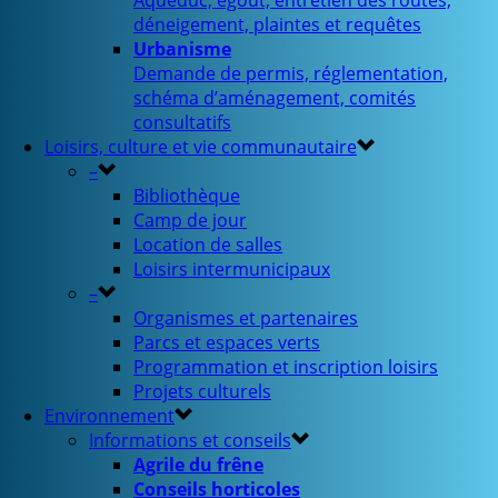
Aqueduc, égout, entretien des routes,
déneigement, plaintes et requêtes
Urbanisme
Demande de permis, réglementation,
schéma d’aménagement, comités
consultatifs
Loisirs, culture et vie communautaire
–
Bibliothèque
Camp de jour
Location de salles
Loisirs intermunicipaux
–
Organismes et partenaires
Parcs et espaces verts
Programmation et inscription loisirs
Projets culturels
Environnement
Informations et conseils
Agrile du frêne
Conseils horticoles