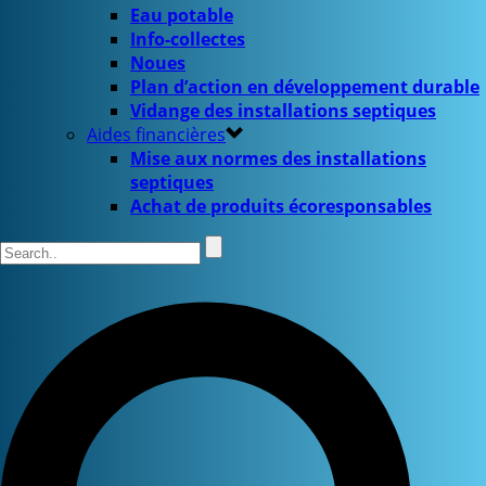
Eau potable
Info-collectes
Noues
Plan d’action en développement durable
Vidange des installations septiques
Aides financières
Mise aux normes des installations
septiques
Achat de produits écoresponsables