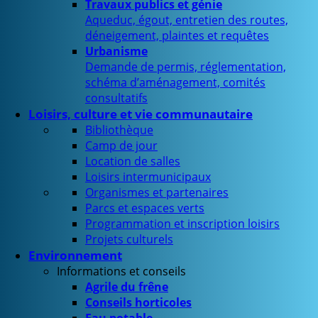
Travaux publics et génie
Aqueduc, égout, entretien des routes,
déneigement, plaintes et requêtes
Urbanisme
Demande de permis, réglementation,
schéma d’aménagement, comités
consultatifs
Loisirs, culture et vie communautaire
Bibliothèque
Camp de jour
Location de salles
Loisirs intermunicipaux
Organismes et partenaires
Parcs et espaces verts
Programmation et inscription loisirs
Projets culturels
Environnement
Informations et conseils
Agrile du frêne
Conseils horticoles