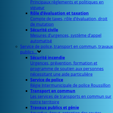
Principaux règlements et politiques en
vigueur
Rôle d’évaluation et taxation
Compte de taxes, rôle d’évaluation, droit
de mutation
Sécurité civile
Mesures d’urgences, système d’appel
automatisé
Service de police, transport en commun, travaux
publics…
Sécurité incendie
Urgences, prévention, formation et
programme de soutien aux personnes
nécessitant une aide particulière
Service de police
Régie Intermunicipale de police Roussillon
Transport en commun
Les services de transports en commun sur
notre territoire
Travaux publics et génie