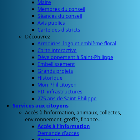
Maire
Membres du conseil
Séances du conseil
Avis publics
Carte des districts
Découvrez
Armoiries, logo et emblème floral
Carte interactive
Développement à Saint-Philippe
Embellissement
Grands projets
Historique
Mon Phil citoyen
PDI infrastructures
275 ans de Saint-Philippe
Services aux citoyens
Accès à l’information, animaux, collectes,
environnement, greffe, finance…
Accès à l’information
Demande d’accès