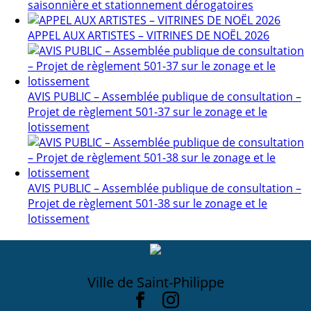
saisonnière et stationnement dérogatoires
APPEL AUX ARTISTES – VITRINES DE NOËL 2026
AVIS PUBLIC – Assemblée publique de consultation –
Projet de règlement 501-37 sur le zonage et le
lotissement
AVIS PUBLIC – Assemblée publique de consultation –
Projet de règlement 501-38 sur le zonage et le
lotissement
Ville de Saint-Philippe