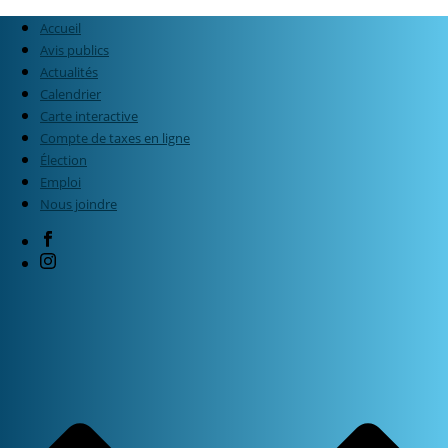
Accueil
Avis publics
Actualités
Calendrier
Carte interactive
Compte de taxes en ligne
Élection
Emploi
Nous joindre