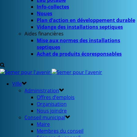
Eau potable
Info-collectes
Noues
Plan d’action en développement durable
Vidange des installations septiques
Aides financières
Mise aux normes des installations
septiques
Achat de produits écoresponsables
Ville
Administration
Offres d’emplois
Organisation
Nous joindre
Conseil municipal
Maire
Membres du conseil