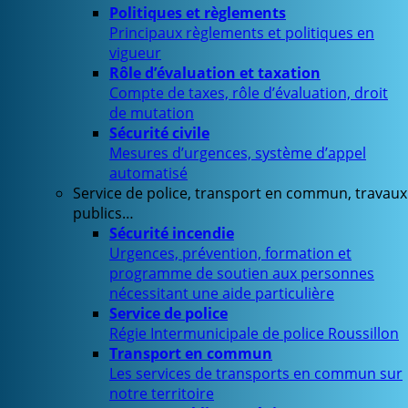
Politiques et règlements
Principaux règlements et politiques en
vigueur
Rôle d’évaluation et taxation
Compte de taxes, rôle d’évaluation, droit
de mutation
Sécurité civile
Mesures d’urgences, système d’appel
automatisé
Service de police, transport en commun, travaux
publics…
Sécurité incendie
Urgences, prévention, formation et
programme de soutien aux personnes
nécessitant une aide particulière
Service de police
Régie Intermunicipale de police Roussillon
Transport en commun
Les services de transports en commun sur
notre territoire