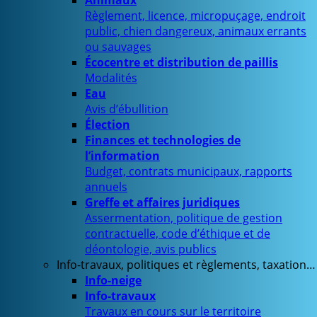
Animaux
Règlement, licence, micropuçage, endroit
public, chien dangereux, animaux errants
ou sauvages
Écocentre et distribution de paillis
Modalités
Eau
Avis d’ébullition
Élection
Finances et technologies de
l’information
Budget, contrats municipaux, rapports
annuels
Greffe et affaires juridiques
Assermentation, politique de gestion
contractuelle, code d’éthique et de
déontologie, avis publics
Info-travaux, politiques et règlements, taxation…
Info-neige
Info-travaux
Travaux en cours sur le territoire