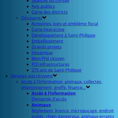
Séances du conseil
Avis publics
Carte des districts
Découvrez
Armoiries, logo et emblème floral
Carte interactive
Développement à Saint-Philippe
Embellissement
Grands projets
Historique
Mon Phil citoyen
PDI infrastructures
275 ans de Saint-Philippe
Services aux citoyens
Accès à l’information, animaux, collectes,
environnement, greffe, finance…
Accès à l’information
Demande d’accès
Animaux
Règlement, licence, micropuçage, endroit
public, chien dangereux, animaux errants