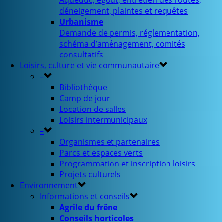
Aqueduc, égout, entretien des routes,
déneigement, plaintes et requêtes
Urbanisme
Demande de permis, réglementation,
schéma d’aménagement, comités
consultatifs
Loisirs, culture et vie communautaire
–
Bibliothèque
Camp de jour
Location de salles
Loisirs intermunicipaux
–
Organismes et partenaires
Parcs et espaces verts
Programmation et inscription loisirs
Projets culturels
Environnement
Informations et conseils
Agrile du frêne
Conseils horticoles