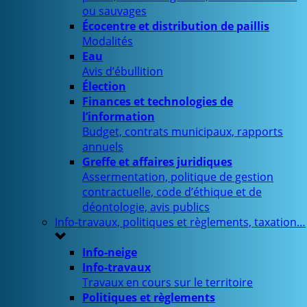
ou sauvages
Écocentre et distribution de paillis
Modalités
Eau
Avis d’ébullition
Élection
Finances et technologies de
l’information
Budget, contrats municipaux, rapports
annuels
Greffe et affaires juridiques
Assermentation, politique de gestion
contractuelle, code d’éthique et de
déontologie, avis publics
Info-travaux, politiques et règlements, taxation…
Info-neige
Info-travaux
Travaux en cours sur le territoire
Politiques et règlements