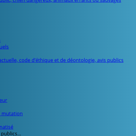
public, chien dangereux, animaux errants ou sauvages
n
uels
ctuelle, code d’éthique et de déontologie, avis publics
ueur
e mutation
matisé
 publics…