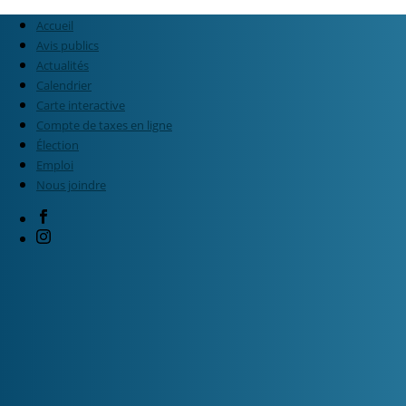
Accueil
Avis publics
Actualités
Calendrier
Carte interactive
Compte de taxes en ligne
Élection
Emploi
Nous joindre