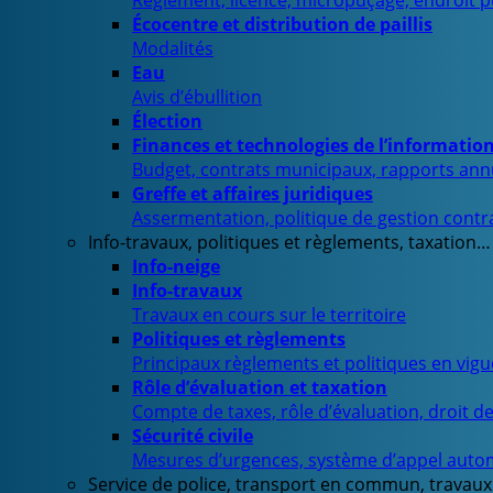
Règlement, licence, micropuçage, endroit 
Écocentre et distribution de paillis
Modalités
Eau
Avis d’ébullition
Élection
Finances et technologies de l’informatio
Budget, contrats municipaux, rapports ann
Greffe et affaires juridiques
Assermentation, politique de gestion contra
Info-travaux, politiques et règlements, taxation…
Info-neige
Info-travaux
Travaux en cours sur le territoire
Politiques et règlements
Principaux règlements et politiques en vig
Rôle d’évaluation et taxation
Compte de taxes, rôle d’évaluation, droit d
Sécurité civile
Mesures d’urgences, système d’appel auto
Service de police, transport en commun, travaux