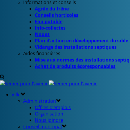
Informations et conseils
Agrile du frêne
Conseils horticoles
Eau potable
Info-collectes
Noues
Plan d’action en développement durable
Vidange des installations septiques
Aides financières
Mise aux normes des installations septi
Achat de produits écoresponsables
Ville
Administration
Offres d’emplois
Organisation
Nous joindre
Conseil municipal