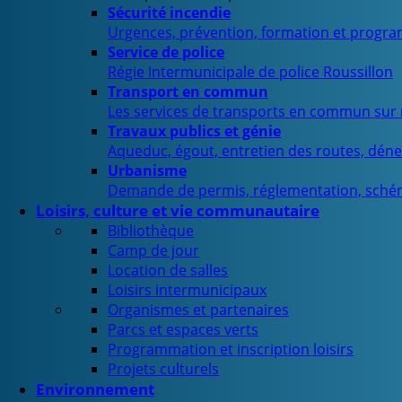
Sécurité incendie
Urgences, prévention, formation et progra
Service de police
Régie Intermunicipale de police Roussillon
Transport en commun
Les services de transports en commun sur n
Travaux publics et génie
Aqueduc, égout, entretien des routes, déne
Urbanisme
Demande de permis, réglementation, sché
Loisirs, culture et vie communautaire
Bibliothèque
Camp de jour
Location de salles
Loisirs intermunicipaux
Organismes et partenaires
Parcs et espaces verts
Programmation et inscription loisirs
Projets culturels
Environnement