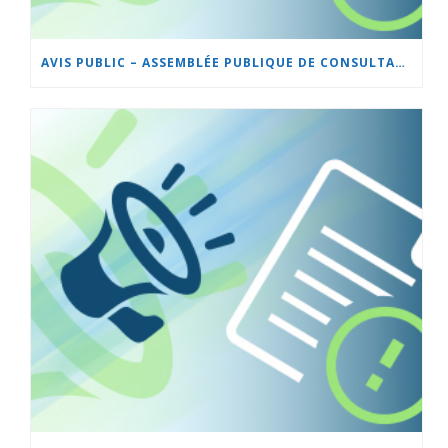
AVIS PUBLIC – ASSEMBLÉE PUBLIQUE DE CONSULTATION – PROJET DE RÈGLEMENT 501-37 SUR LE ZONAGE ET LE LOTISSEMENT