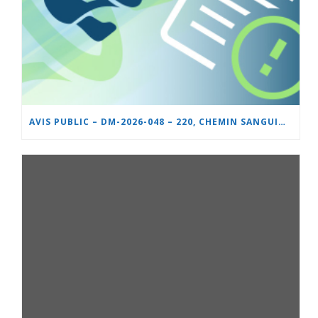
AVIS PUBLIC – DM-2026-048 – 220, CHEMIN SANGUINET – NOUVEL USAGE SUR UN LOT DÉROGATOIRE, AMÉNAGEMENT INTÉRIEUR D’UN IMMEUBLE À USAGE MIXTE, TERRASSE SAISONNIÈRE ET STATIONNEMENT DÉROGATOIRES