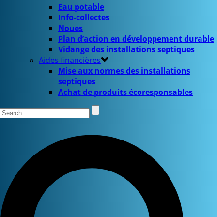
Eau potable
Info-collectes
Noues
Plan d’action en développement durable
Vidange des installations septiques
Aides financières
Mise aux normes des installations
septiques
Achat de produits écoresponsables