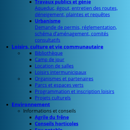
Travaux publics et génie
Aqueduc, égout, entretien des routes,
déneigement, plaintes et requêtes
Urbanisme
Demande de permis, réglementation,
schéma d’aménagement, comités
consultatifs
Loisirs, culture et vie communautaire
Bibliothèque
Camp de jour
Location de salles
Loisirs intermunicipaux
Organismes et partenaires
Parcs et espaces verts
Programmation et inscription loisirs
Projets culturels
Environnement
Informations et conseils
Agrile du frêne
Conseils horticoles