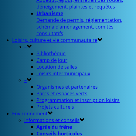
Aqueduc, égout, entretien des routes,
déneigement, plaintes et requêtes
Urbanisme
Demande de permis, réglementation,
schéma d’aménagement, comités
consultatifs
Loisirs, culture et vie communautaire
–
Bibliothèque
Camp de jour
Location de salles
Loisirs intermunicipaux
–
Organismes et partenaires
Parcs et espaces verts
Programmation et inscription loisirs
Projets culturels
Environnement
Informations et conseils
Agrile du frêne
Conseils horticoles