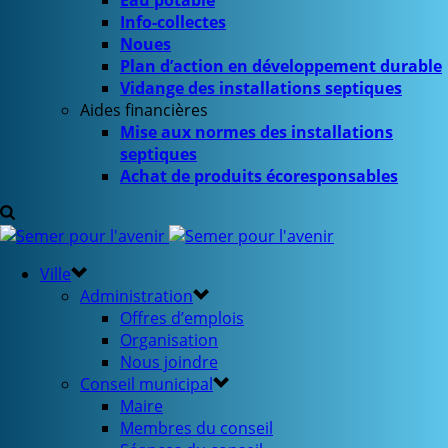
Eau potable
Info-collectes
Noues
Plan d’action en développement durable
Vidange des installations septiques
Aides financières
Mise aux normes des installations
septiques
Achat de produits écoresponsables
Ville
Administration
Offres d’emplois
Organisation
Nous joindre
Conseil municipal
Maire
Membres du conseil