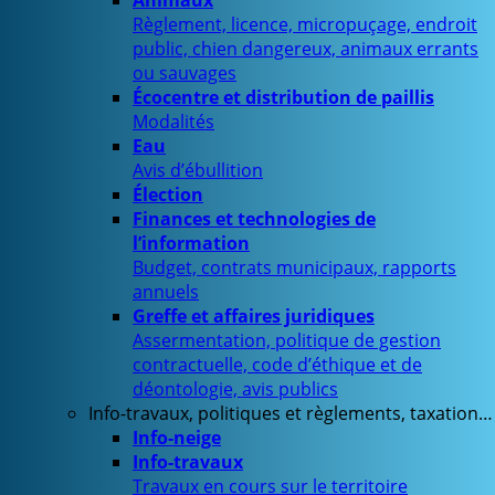
Animaux
Règlement, licence, micropuçage, endroit
public, chien dangereux, animaux errants
ou sauvages
Écocentre et distribution de paillis
Modalités
Eau
Avis d’ébullition
Élection
Finances et technologies de
l’information
Budget, contrats municipaux, rapports
annuels
Greffe et affaires juridiques
Assermentation, politique de gestion
contractuelle, code d’éthique et de
déontologie, avis publics
Info-travaux, politiques et règlements, taxation…
Info-neige
Info-travaux
Travaux en cours sur le territoire