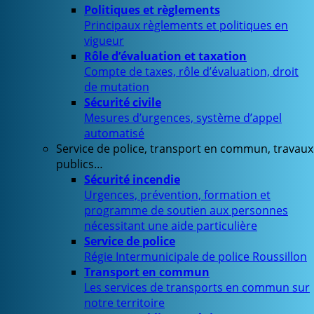
Politiques et règlements
Principaux règlements et politiques en
vigueur
Rôle d’évaluation et taxation
Compte de taxes, rôle d’évaluation, droit
de mutation
Sécurité civile
Mesures d’urgences, système d’appel
automatisé
Service de police, transport en commun, travaux
publics…
Sécurité incendie
Urgences, prévention, formation et
programme de soutien aux personnes
nécessitant une aide particulière
Service de police
Régie Intermunicipale de police Roussillon
Transport en commun
Les services de transports en commun sur
notre territoire