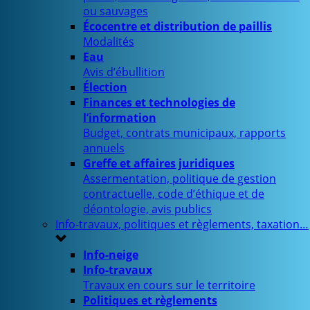
ou sauvages
Écocentre et distribution de paillis
Modalités
Eau
Avis d’ébullition
Élection
Finances et technologies de
l’information
Budget, contrats municipaux, rapports
annuels
Greffe et affaires juridiques
Assermentation, politique de gestion
contractuelle, code d’éthique et de
déontologie, avis publics
Info-travaux, politiques et règlements, taxation…
Info-neige
Info-travaux
Travaux en cours sur le territoire
Politiques et règlements