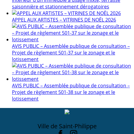
saisonnière et stationnement dérogatoires
APPEL AUX ARTISTES – VITRINES DE NOËL 2026
AVIS PUBLIC – Assemblée publique de consultation –
Projet de règlement 501-37 sur le zonage et le
lotissement
AVIS PUBLIC – Assemblée publique de consultation –
Projet de règlement 501-38 sur le zonage et le
lotissement
Ville de Saint-Philippe