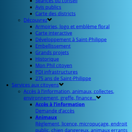
Séances du conseil
Avis publics
Carte des districts
Découvrez
Armoiries, logo et emblème floral
Carte interactive
Développement à Saint-Philippe
Embellissement
Grands projets
Historique
Mon Phil citoyen
PDI infrastructures
275 ans de Saint-Philippe
Services aux citoyens
Accès à l’information, animaux, collectes,
environnement, greffe, finance…
Accès à l’information
Demande d’accès
Animaux
Règlement, licence, micropuçage, endroit
public, chien dangereux, animaux errants