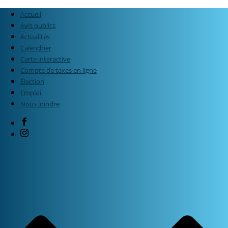
Accueil
Avis publics
Actualités
Calendrier
Carte interactive
Compte de taxes en ligne
Élection
Emploi
Nous joindre