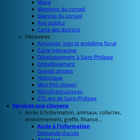
Maire
Membres du conseil
Séances du conseil
Avis publics
Carte des districts
Découvrez
Armoiries, logo et emblème floral
Carte interactive
Développement à Saint-Philippe
Embellissement
Grands projets
Historique
Mon Phil citoyen
PDI infrastructures
275 ans de Saint-Philippe
Services aux citoyens
Accès à l’information, animaux, collectes,
environnement, greffe, finance…
Accès à l’information
Demande d’accès