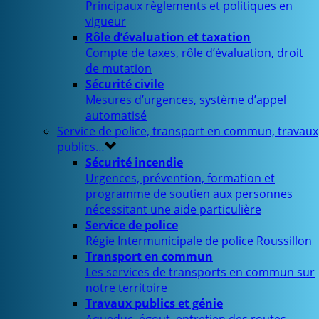
Principaux règlements et politiques en
vigueur
Rôle d’évaluation et taxation
Compte de taxes, rôle d’évaluation, droit
de mutation
Sécurité civile
Mesures d’urgences, système d’appel
automatisé
Service de police, transport en commun, travaux
publics…
Sécurité incendie
Urgences, prévention, formation et
programme de soutien aux personnes
nécessitant une aide particulière
Service de police
Régie Intermunicipale de police Roussillon
Transport en commun
Les services de transports en commun sur
notre territoire
Travaux publics et génie