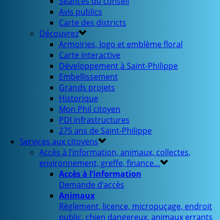
Séances du conseil
Avis publics
Carte des districts
Découvrez
Armoiries, logo et emblème floral
Carte interactive
Développement à Saint-Philippe
Embellissement
Grands projets
Historique
Mon Phil citoyen
PDI infrastructures
275 ans de Saint-Philippe
Services aux citoyens
Accès à l’information, animaux, collectes,
environnement, greffe, finance…
Accès à l’information
Demande d’accès
Animaux
Règlement, licence, micropuçage, endroit
public, chien dangereux, animaux errants