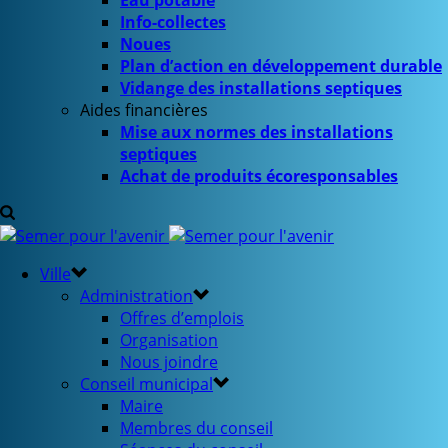
Eau potable
Info-collectes
Noues
Plan d’action en développement durable
Vidange des installations septiques
Aides financières
Mise aux normes des installations
septiques
Achat de produits écoresponsables
Ville
Administration
Offres d’emplois
Organisation
Nous joindre
Conseil municipal
Maire
Membres du conseil