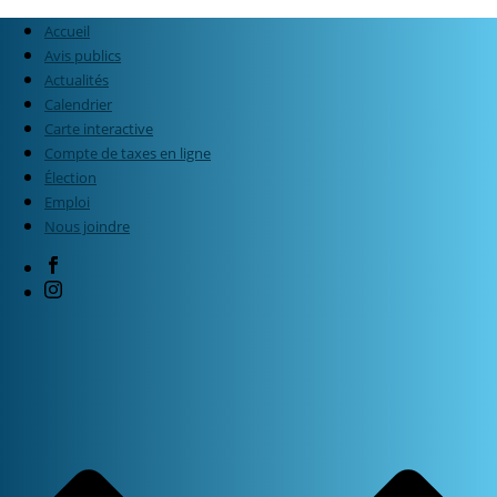
Accueil
Avis publics
Actualités
Calendrier
Carte interactive
Compte de taxes en ligne
Élection
Emploi
Nous joindre