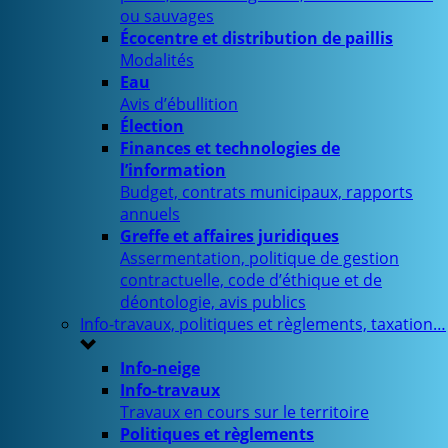
ou sauvages
Écocentre et distribution de paillis
Modalités
Eau
Avis d’ébullition
Élection
Finances et technologies de
l’information
Budget, contrats municipaux, rapports
annuels
Greffe et affaires juridiques
Assermentation, politique de gestion
contractuelle, code d’éthique et de
déontologie, avis publics
Info-travaux, politiques et règlements, taxation…
Info-neige
Info-travaux
Travaux en cours sur le territoire
Politiques et règlements