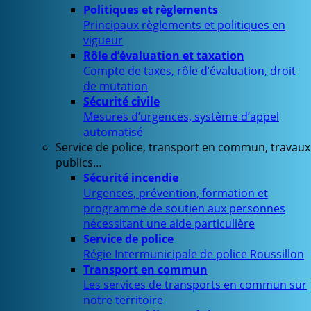
Politiques et règlements
Principaux règlements et politiques en
vigueur
Rôle d’évaluation et taxation
Compte de taxes, rôle d’évaluation, droit
de mutation
Sécurité civile
Mesures d’urgences, système d’appel
automatisé
Service de police, transport en commun, travaux
publics…
Sécurité incendie
Urgences, prévention, formation et
programme de soutien aux personnes
nécessitant une aide particulière
Service de police
Régie Intermunicipale de police Roussillon
Transport en commun
Les services de transports en commun sur
notre territoire