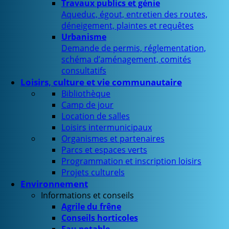
Travaux publics et génie
Aqueduc, égout, entretien des routes,
déneigement, plaintes et requêtes
Urbanisme
Demande de permis, réglementation,
schéma d’aménagement, comités
consultatifs
Loisirs, culture et vie communautaire
Bibliothèque
Camp de jour
Location de salles
Loisirs intermunicipaux
Organismes et partenaires
Parcs et espaces verts
Programmation et inscription loisirs
Projets culturels
Environnement
Informations et conseils
Agrile du frêne
Conseils horticoles