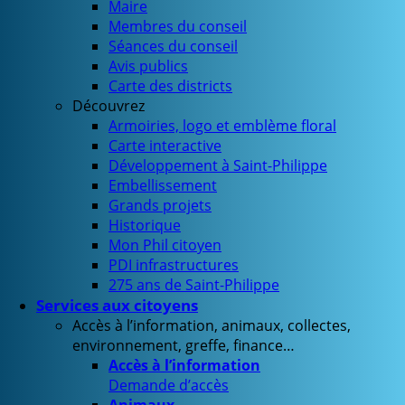
Maire
Membres du conseil
Séances du conseil
Avis publics
Carte des districts
Découvrez
Armoiries, logo et emblème floral
Carte interactive
Développement à Saint-Philippe
Embellissement
Grands projets
Historique
Mon Phil citoyen
PDI infrastructures
275 ans de Saint-Philippe
Services aux citoyens
Accès à l’information, animaux, collectes,
environnement, greffe, finance…
Accès à l’information
Demande d’accès