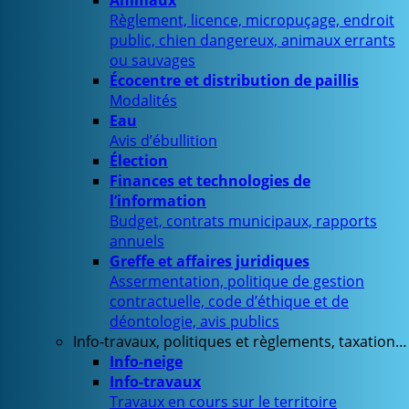
Animaux
Règlement, licence, micropuçage, endroit
public, chien dangereux, animaux errants
ou sauvages
Écocentre et distribution de paillis
Modalités
Eau
Avis d’ébullition
Élection
Finances et technologies de
l’information
Budget, contrats municipaux, rapports
annuels
Greffe et affaires juridiques
Assermentation, politique de gestion
contractuelle, code d’éthique et de
déontologie, avis publics
Info-travaux, politiques et règlements, taxation…
Info-neige
Info-travaux
Travaux en cours sur le territoire