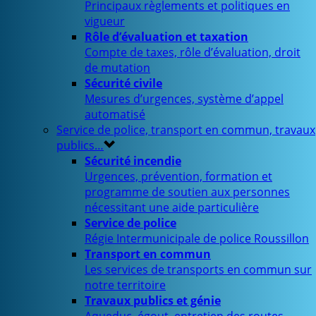
Principaux règlements et politiques en
vigueur
Rôle d’évaluation et taxation
Compte de taxes, rôle d’évaluation, droit
de mutation
Sécurité civile
Mesures d’urgences, système d’appel
automatisé
Service de police, transport en commun, travaux
publics…
Sécurité incendie
Urgences, prévention, formation et
programme de soutien aux personnes
nécessitant une aide particulière
Service de police
Régie Intermunicipale de police Roussillon
Transport en commun
Les services de transports en commun sur
notre territoire
Travaux publics et génie