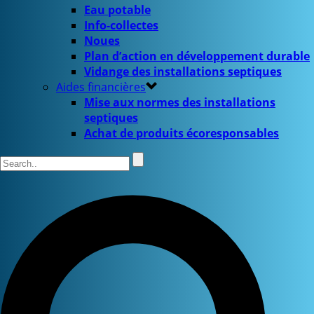
Eau potable
Info-collectes
Noues
Plan d’action en développement durable
Vidange des installations septiques
Aides financières
Mise aux normes des installations
septiques
Achat de produits écoresponsables