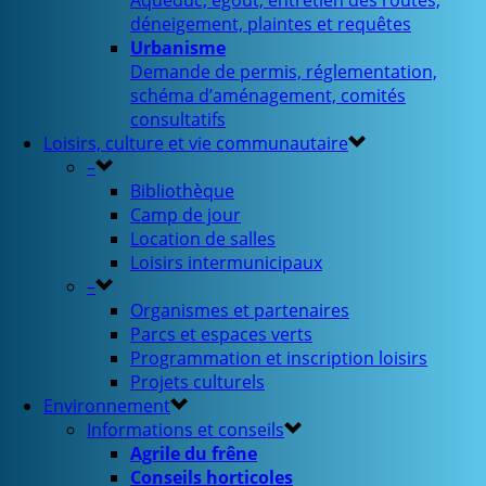
Aqueduc, égout, entretien des routes,
déneigement, plaintes et requêtes
Urbanisme
Demande de permis, réglementation,
schéma d’aménagement, comités
consultatifs
Loisirs, culture et vie communautaire
–
Bibliothèque
Camp de jour
Location de salles
Loisirs intermunicipaux
–
Organismes et partenaires
Parcs et espaces verts
Programmation et inscription loisirs
Projets culturels
Environnement
Informations et conseils
Agrile du frêne
Conseils horticoles