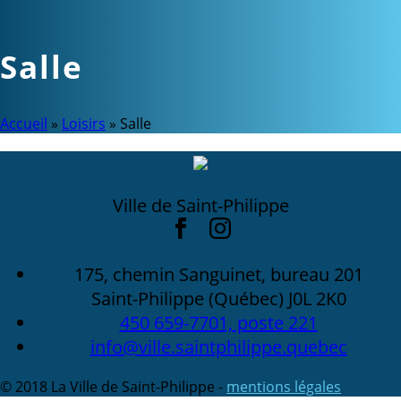
Salle
Accueil
»
Loisirs
»
Salle
Ville de Saint-Philippe
175, chemin Sanguinet, bureau 201
Saint-Philippe (Québec) J0L 2K0
450 659-7701, poste 221
info@ville.saintphilippe.quebec
© 2018 La Ville de Saint-Philippe -
mentions légales