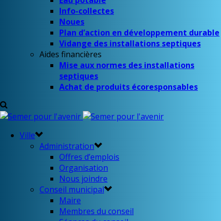
Eau potable
Info-collectes
Noues
Plan d’action en développement durable
Vidange des installations septiques
Aides financières
Mise aux normes des installations
septiques
Achat de produits écoresponsables
Ville
Administration
Offres d’emplois
Organisation
Nous joindre
Conseil municipal
Maire
Membres du conseil