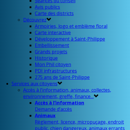
Séances du conseil
Avis publics
Carte des districts
Découvrez
Armoiries, logo et emblème floral
Carte interactive
Développement à Saint-Philippe
Embellissement
Grands projets
Historique
Mon Phil citoyen
PDI infrastructures
275 ans de Saint-Philippe
Services aux citoyens
Accès à l’information, animaux, collectes,
environnement, greffe, finance…
Accès à l’information
Demande d’accès
Animaux
Règlement, licence, micropuçage, endroit
public, chien dangereux, animaux errants