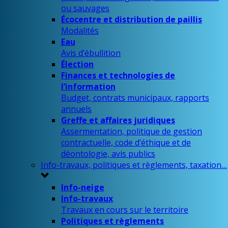
ou sauvages
Écocentre et distribution de paillis
Modalités
Eau
Avis d’ébullition
Élection
Finances et technologies de
l’information
Budget, contrats municipaux, rapports
annuels
Greffe et affaires juridiques
Assermentation, politique de gestion
contractuelle, code d’éthique et de
déontologie, avis publics
Info-travaux, politiques et règlements, taxation…
Info-neige
Info-travaux
Travaux en cours sur le territoire
Politiques et règlements