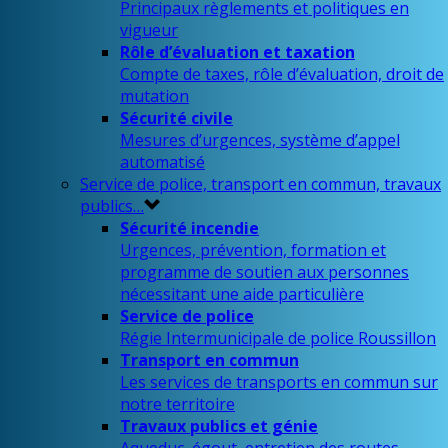
Principaux règlements et politiques en
vigueur
Rôle d’évaluation et taxation
Compte de taxes, rôle d’évaluation, droit de
mutation
Sécurité civile
Mesures d’urgences, système d’appel
automatisé
Service de police, transport en commun, travaux
publics…
Sécurité incendie
Urgences, prévention, formation et
programme de soutien aux personnes
nécessitant une aide particulière
Service de police
Régie Intermunicipale de police Roussillon
Transport en commun
Les services de transports en commun sur
notre territoire
Travaux publics et génie