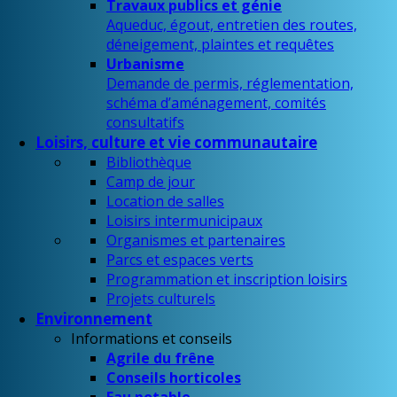
Travaux publics et génie
Aqueduc, égout, entretien des routes,
déneigement, plaintes et requêtes
Urbanisme
Demande de permis, réglementation,
schéma d’aménagement, comités
consultatifs
Loisirs, culture et vie communautaire
Bibliothèque
Camp de jour
Location de salles
Loisirs intermunicipaux
Organismes et partenaires
Parcs et espaces verts
Programmation et inscription loisirs
Projets culturels
Environnement
Informations et conseils
Agrile du frêne
Conseils horticoles