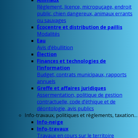
Animaux
Règlement, licence, micropuçage, endroit
public, chien dangereux, animaux errants
ou sauvages
Écocentre et distribution de paillis
Modalités
Eau
Avis d’ébullition
Élection
Finances et technologies de
l’information
Budget, contrats municipaux, rapports
annuels
Greffe et affaires juridiques
Assermentation, politique de gestion
contractuelle, code d’éthique et de
déontologie, avis publics
Info-travaux, politiques et règlements, taxation…
Info-neige
Info-travaux
Travaux en cours sur le territoire