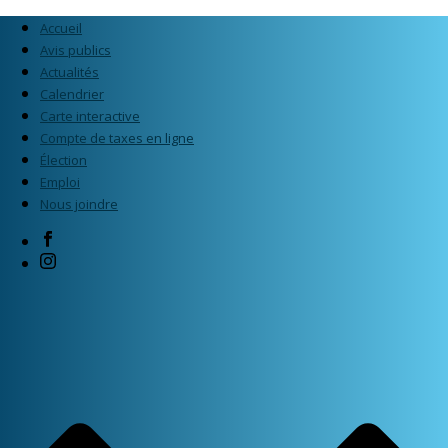
Accueil
Avis publics
Actualités
Calendrier
Carte interactive
Compte de taxes en ligne
Élection
Emploi
Nous joindre