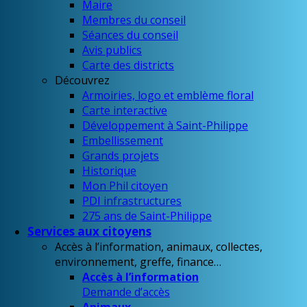
Maire
Membres du conseil
Séances du conseil
Avis publics
Carte des districts
Découvrez
Armoiries, logo et emblème floral
Carte interactive
Développement à Saint-Philippe
Embellissement
Grands projets
Historique
Mon Phil citoyen
PDI infrastructures
275 ans de Saint-Philippe
Services aux citoyens
Accès à l’information, animaux, collectes,
environnement, greffe, finance…
Accès à l’information
Demande d’accès