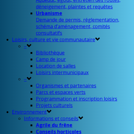
Aqueduc, égout, entretien des routes,
déneigement, plaintes et requêtes
Urbanisme
Demande de permis, réglementation,
schéma d’aménagement, comités
consultatifs
Loisirs, culture et vie communautaire
–
Bibliothèque
Camp de jour
Location de salles
Loisirs intermunicipaux
–
Organismes et partenaires
Parcs et espaces verts
Programmation et inscription loisirs
Projets culturels
Environnement
Informations et conseils
Agrile du frêne
Conseils horticoles