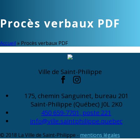
Procès verbaux PDF
Accueil
»
Procès verbaux PDF
Ville de Saint-Philippe
175, chemin Sanguinet, bureau 201
Saint-Philippe (Québec) J0L 2K0
450 659-7701, poste 221
info@ville.saintphilippe.quebec
© 2018 La Ville de Saint-Philippe -
mentions légales