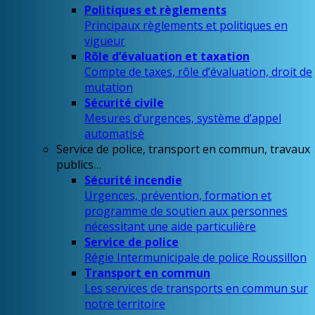
Politiques et règlements
Principaux règlements et politiques en
vigueur
Rôle d’évaluation et taxation
Compte de taxes, rôle d’évaluation, droit de
mutation
Sécurité civile
Mesures d’urgences, système d’appel
automatisé
Service de police, transport en commun, travaux
publics…
Sécurité incendie
Urgences, prévention, formation et
programme de soutien aux personnes
nécessitant une aide particulière
Service de police
Régie Intermunicipale de police Roussillon
Transport en commun
Les services de transports en commun sur
notre territoire