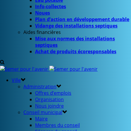
Eau potable
Info-collectes
Noues
Plan d’action en développement durable
Vidange des installations septiques
Aides financières
Mise aux normes des installations
septiques
Achat de produits écoresponsables
Ville
Administration
Offres d’emplois
Organisation
Nous joindre
Conseil municipal
Maire
Membres du conseil