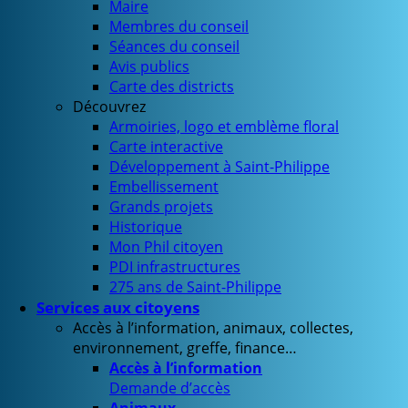
Maire
Membres du conseil
Séances du conseil
Avis publics
Carte des districts
Découvrez
Armoiries, logo et emblème floral
Carte interactive
Développement à Saint-Philippe
Embellissement
Grands projets
Historique
Mon Phil citoyen
PDI infrastructures
275 ans de Saint-Philippe
Services aux citoyens
Accès à l’information, animaux, collectes,
environnement, greffe, finance…
Accès à l’information
Demande d’accès