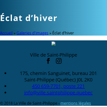
Éclat d’hiver
Accueil
»
Galeries d'images
»
Éclat d’hiver
Ville de Saint-Philippe
175, chemin Sanguinet, bureau 201
Saint-Philippe (Québec) J0L 2K0
450 659-7701, poste 221
info@ville.saintphilippe.quebec
© 2018 La Ville de Saint-Philippe -
mentions légales