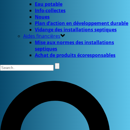
Eau potable
Info-collectes
Noues
Plan d’action en développement durable
Vidange des installations septiques
Aides financières
Mise aux normes des installations
septiques
Achat de produits écoresponsables