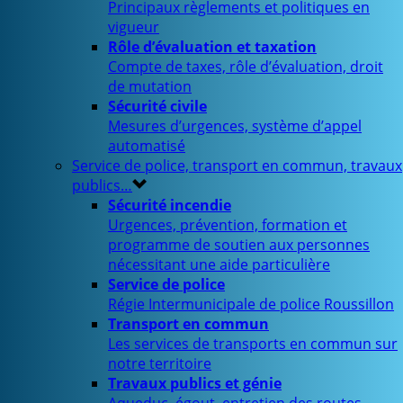
Principaux règlements et politiques en
vigueur
Rôle d’évaluation et taxation
Compte de taxes, rôle d’évaluation, droit
de mutation
Sécurité civile
Mesures d’urgences, système d’appel
automatisé
Service de police, transport en commun, travaux
publics…
Sécurité incendie
Urgences, prévention, formation et
programme de soutien aux personnes
nécessitant une aide particulière
Service de police
Régie Intermunicipale de police Roussillon
Transport en commun
Les services de transports en commun sur
notre territoire
Travaux publics et génie