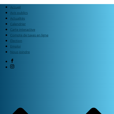
Accueil
Avis publics
Actualités
Calendrier
Carte interactive
Compte de taxes en ligne
Élection
Emploi
Nous joindre