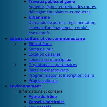
Travaux publics et génie
Aqueduc, égout, entretien des routes,
déneigement, plaintes et requêtes
Urbanisme
Demande de permis, réglementation,
schéma d’aménagement, comités
consultatifs
Loisirs, culture et vie communautaire
Bibliothèque
Camp de jour
Location de salles
Loisirs intermunicipaux
Organismes et partenaires
Parcs et espaces verts
Programmation et inscription loisirs
Projets culturels
Environnement
Informations et conseils
Agrile du frêne
Conseils horticoles