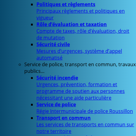
Politiques et règlements
Principaux règlements et politiques en
vigueur
Rôle d’évaluation et taxation
Compte de taxes, rôle d’évaluation, droit
de mutation
Sécurité civile
Mesures d’urgences, système d’appel
automatisé
Service de police, transport en commun, travaux
publics…
Sécurité incendie
Urgences, prévention, formation et
programme de soutien aux personnes
nécessitant une aide particulière
Service de police
Régie Intermunicipale de police Roussillon
Transport en commun
Les services de transports en commun sur
notre territoire