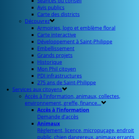
Séances du conseil
Avis publics
Carte des districts
Découvrez
Armoiries, logo et emblème floral
Carte interactive
Développement à Saint-Philippe
Embellissement
Grands projets
Historique
Mon Phil citoyen
PDI infrastructures
275 ans de Saint-Philippe
Services aux citoyens
Accès à l’information, animaux, collectes,
environnement, greffe, finance…
Accès à l’information
Demande d’accès
Animaux
Règlement, licence, micropuçage, endroit
public, chien dangereux, animaux errants