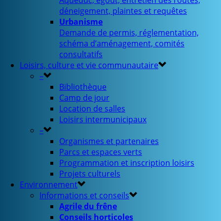
Aqueduc, égout, entretien des routes,
déneigement, plaintes et requêtes
Urbanisme
Demande de permis, réglementation,
schéma d’aménagement, comités
consultatifs
Loisirs, culture et vie communautaire
–
Bibliothèque
Camp de jour
Location de salles
Loisirs intermunicipaux
–
Organismes et partenaires
Parcs et espaces verts
Programmation et inscription loisirs
Projets culturels
Environnement
Informations et conseils
Agrile du frêne
Conseils horticoles