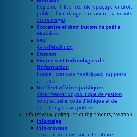
Animaux
Règlement, licence, micropuçage, endroit
public, chien dangereux, animaux errants
ou sauvages
Écocentre et distribution de paillis
Modalités
Eau
Avis d’ébullition
Élection
Finances et technologies de
l’information
Budget, contrats municipaux, rapports
annuels
Greffe et affaires juridiques
Assermentation, politique de gestion
contractuelle, code d’éthique et de
déontologie, avis publics
Info-travaux, politiques et règlements, taxation…
Info-neige
Info-travaux
Travaux en cours sur le territoire