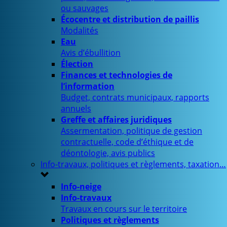
ou sauvages
Écocentre et distribution de paillis
Modalités
Eau
Avis d’ébullition
Élection
Finances et technologies de
l’information
Budget, contrats municipaux, rapports
annuels
Greffe et affaires juridiques
Assermentation, politique de gestion
contractuelle, code d’éthique et de
déontologie, avis publics
Info-travaux, politiques et règlements, taxation…
Info-neige
Info-travaux
Travaux en cours sur le territoire
Politiques et règlements