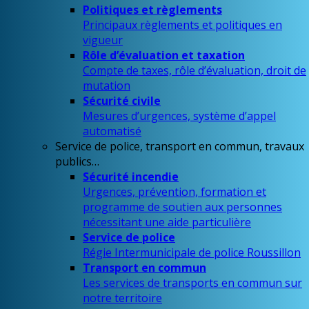
Politiques et règlements
Principaux règlements et politiques en
vigueur
Rôle d’évaluation et taxation
Compte de taxes, rôle d’évaluation, droit de
mutation
Sécurité civile
Mesures d’urgences, système d’appel
automatisé
Service de police, transport en commun, travaux
publics…
Sécurité incendie
Urgences, prévention, formation et
programme de soutien aux personnes
nécessitant une aide particulière
Service de police
Régie Intermunicipale de police Roussillon
Transport en commun
Les services de transports en commun sur
notre territoire