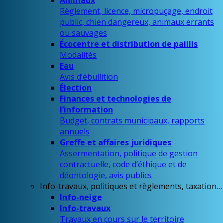
Animaux
Règlement, licence, micropuçage, endroit
public, chien dangereux, animaux errants
ou sauvages
Écocentre et distribution de paillis
Modalités
Eau
Avis d’ébullition
Élection
Finances et technologies de
l’information
Budget, contrats municipaux, rapports
annuels
Greffe et affaires juridiques
Assermentation, politique de gestion
contractuelle, code d’éthique et de
déontologie, avis publics
Info-travaux, politiques et règlements, taxation…
Info-neige
Info-travaux
Travaux en cours sur le territoire