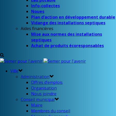
Eau potable
Info-collectes
Noues
Plan d’action en développement durable
Vidange des installations septiques
Aides financières
Mise aux normes des installations
septiques
Achat de produits écoresponsables
Ville
Administration
Offres d’emplois
Organisation
Nous joindre
Conseil municipal
Maire
Membres du conseil