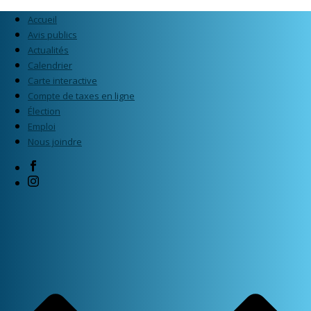
Accueil
Avis publics
Actualités
Calendrier
Carte interactive
Compte de taxes en ligne
Élection
Emploi
Nous joindre