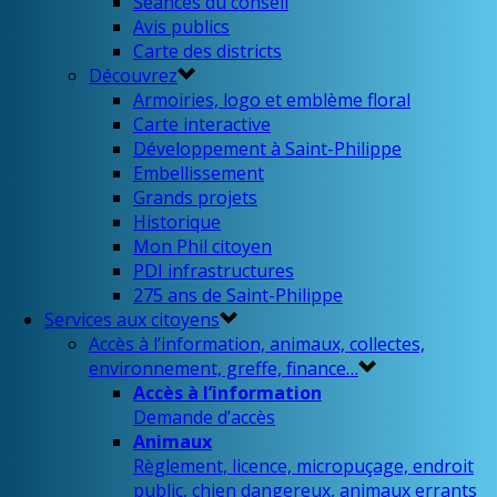
Séances du conseil
Avis publics
Carte des districts
Découvrez
Armoiries, logo et emblème floral
Carte interactive
Développement à Saint-Philippe
Embellissement
Grands projets
Historique
Mon Phil citoyen
PDI infrastructures
275 ans de Saint-Philippe
Services aux citoyens
Accès à l’information, animaux, collectes,
environnement, greffe, finance…
Accès à l’information
Demande d’accès
Animaux
Règlement, licence, micropuçage, endroit
public, chien dangereux, animaux errants