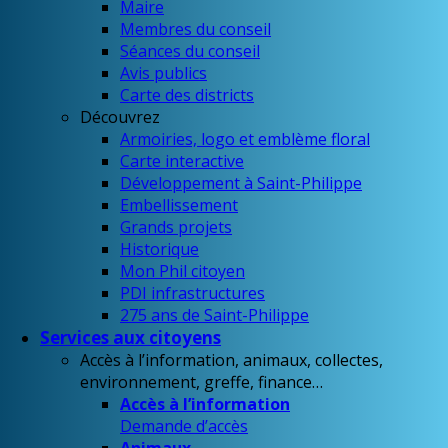
Maire
Membres du conseil
Séances du conseil
Avis publics
Carte des districts
Découvrez
Armoiries, logo et emblème floral
Carte interactive
Développement à Saint-Philippe
Embellissement
Grands projets
Historique
Mon Phil citoyen
PDI infrastructures
275 ans de Saint-Philippe
Services aux citoyens
Accès à l’information, animaux, collectes,
environnement, greffe, finance…
Accès à l’information
Demande d’accès