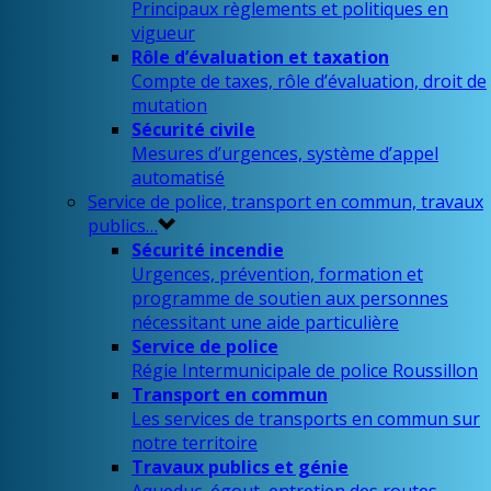
Principaux règlements et politiques en
vigueur
Rôle d’évaluation et taxation
Compte de taxes, rôle d’évaluation, droit de
mutation
Sécurité civile
Mesures d’urgences, système d’appel
automatisé
Service de police, transport en commun, travaux
publics…
Sécurité incendie
Urgences, prévention, formation et
programme de soutien aux personnes
nécessitant une aide particulière
Service de police
Régie Intermunicipale de police Roussillon
Transport en commun
Les services de transports en commun sur
notre territoire
Travaux publics et génie