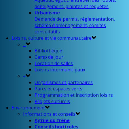
Aqueduc, égout, entretien des routes,
déneigement, plaintes et requêtes
Urbanisme
Demande de permis, réglementation,
schéma d’aménagement, comités
consultatifs
Loisirs, culture et vie communautaire
–
Bibliothèque
Camp de jour
Location de salles
Loisirs intermunicipaux
–
Organismes et partenaires
Parcs et espaces verts
Programmation et inscription loisirs
Projets culturels
Environnement
Informations et conseils
Agrile du frêne
Conseils horticoles