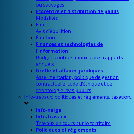
ou sauvages
Écocentre et distribution de paillis
Modalités
Eau
Avis d’ébullition
Élection
Finances et technologies de
l’information
Budget, contrats municipaux, rapports
annuels
Greffe et affaires juridiques
Assermentation, politique de gestion
contractuelle, code d’éthique et de
déontologie, avis publics
Info-travaux, politiques et règlements, taxation…
Info-neige
Info-travaux
Travaux en cours sur le territoire
Politiques et règlements