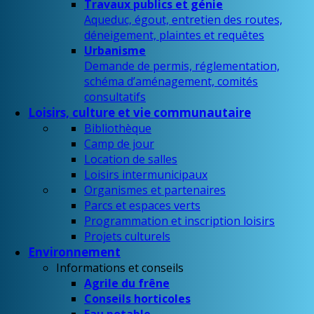
Travaux publics et génie
Aqueduc, égout, entretien des routes,
déneigement, plaintes et requêtes
Urbanisme
Demande de permis, réglementation,
schéma d’aménagement, comités
consultatifs
Loisirs, culture et vie communautaire
Bibliothèque
Camp de jour
Location de salles
Loisirs intermunicipaux
Organismes et partenaires
Parcs et espaces verts
Programmation et inscription loisirs
Projets culturels
Environnement
Informations et conseils
Agrile du frêne
Conseils horticoles