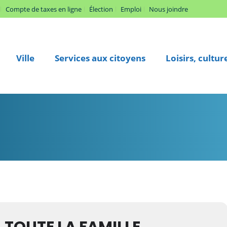
Compte de taxes en ligne
Élection
Emploi
Nous joindre
Ville
Services aux citoyens
Loisirs, cultu
Events by Événements