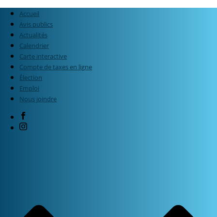
Accueil
Avis publics
Actualités
Calendrier
Carte interactive
Compte de taxes en ligne
Élection
Emploi
Nous joindre