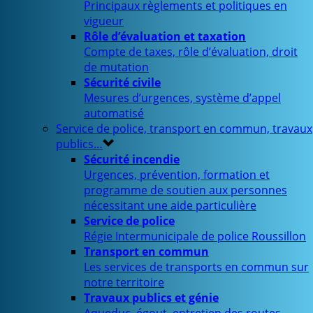
Principaux règlements et politiques en
vigueur
Rôle d’évaluation et taxation
Compte de taxes, rôle d’évaluation, droit
de mutation
Sécurité civile
Mesures d’urgences, système d’appel
automatisé
Service de police, transport en commun, travaux
publics…
Sécurité incendie
Urgences, prévention, formation et
programme de soutien aux personnes
nécessitant une aide particulière
Service de police
Régie Intermunicipale de police Roussillon
Transport en commun
Les services de transports en commun sur
notre territoire
Travaux publics et génie