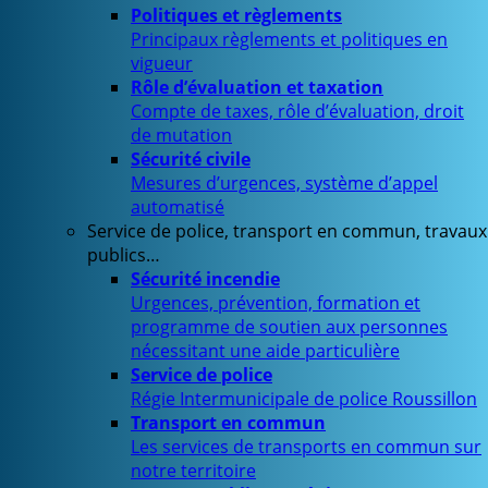
Politiques et règlements
Principaux règlements et politiques en
vigueur
Rôle d’évaluation et taxation
Compte de taxes, rôle d’évaluation, droit
de mutation
Sécurité civile
Mesures d’urgences, système d’appel
automatisé
Service de police, transport en commun, travaux
publics…
Sécurité incendie
Urgences, prévention, formation et
programme de soutien aux personnes
nécessitant une aide particulière
Service de police
Régie Intermunicipale de police Roussillon
Transport en commun
Les services de transports en commun sur
notre territoire