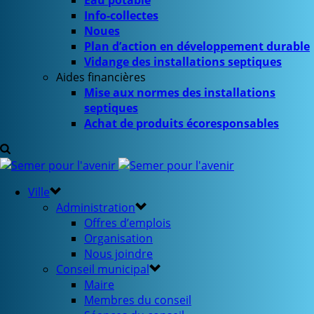
Eau potable
Info-collectes
Noues
Plan d’action en développement durable
Vidange des installations septiques
Aides financières
Mise aux normes des installations
septiques
Achat de produits écoresponsables
Ville
Administration
Offres d’emplois
Organisation
Nous joindre
Conseil municipal
Maire
Membres du conseil