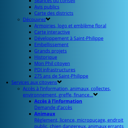
Séances du conseil
Avis publics
Carte des districts
Découvrez
Armoiries, logo et emblème floral
Carte interactive
Développement à Saint-Philippe
Embellissement
Grands projets
Historique
Mon Phil citoyen
PDI infrastructures
275 ans de Saint-Philippe
Services aux citoyens
Accès à l’information, animaux, collectes,
environnement, greffe, finance…
Accès à l’information
Demande d’accès
Animaux
Règlement, licence, micropuçage, endroit
public, chien dangereux, animaux errants