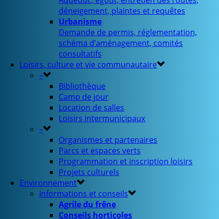
Aqueduc, égout, entretien des routes,
déneigement, plaintes et requêtes
Urbanisme
Demande de permis, réglementation,
schéma d’aménagement, comités
consultatifs
Loisirs, culture et vie communautaire
–
Bibliothèque
Camp de jour
Location de salles
Loisirs intermunicipaux
–
Organismes et partenaires
Parcs et espaces verts
Programmation et inscription loisirs
Projets culturels
Environnement
Informations et conseils
Agrile du frêne
Conseils horticoles