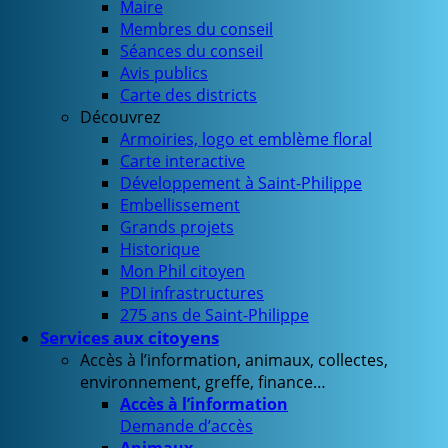
Maire
Membres du conseil
Séances du conseil
Avis publics
Carte des districts
Découvrez
Armoiries, logo et emblème floral
Carte interactive
Développement à Saint-Philippe
Embellissement
Grands projets
Historique
Mon Phil citoyen
PDI infrastructures
275 ans de Saint-Philippe
Services aux citoyens
Accès à l’information, animaux, collectes,
environnement, greffe, finance…
Accès à l’information
Demande d’accès