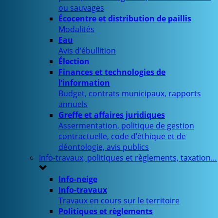
ou sauvages
Écocentre et distribution de paillis
Modalités
Eau
Avis d’ébullition
Élection
Finances et technologies de
l’information
Budget, contrats municipaux, rapports
annuels
Greffe et affaires juridiques
Assermentation, politique de gestion
contractuelle, code d’éthique et de
déontologie, avis publics
Info-travaux, politiques et règlements, taxation…
Info-neige
Info-travaux
Travaux en cours sur le territoire
Politiques et règlements