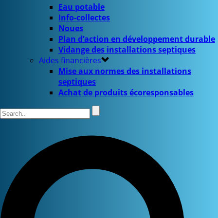
Eau potable
Info-collectes
Noues
Plan d’action en développement durable
Vidange des installations septiques
Aides financières
Mise aux normes des installations
septiques
Achat de produits écoresponsables