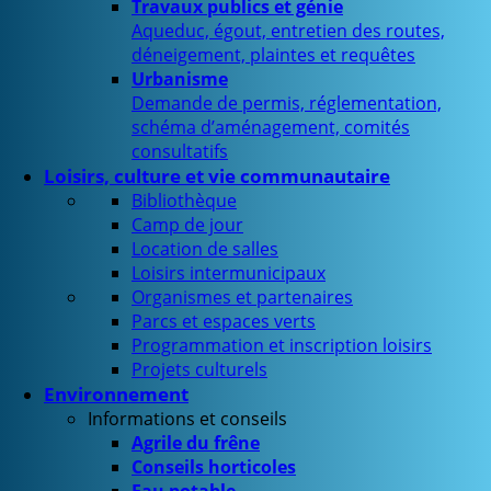
Travaux publics et génie
Aqueduc, égout, entretien des routes,
déneigement, plaintes et requêtes
Urbanisme
Demande de permis, réglementation,
schéma d’aménagement, comités
consultatifs
Loisirs, culture et vie communautaire
Bibliothèque
Camp de jour
Location de salles
Loisirs intermunicipaux
Organismes et partenaires
Parcs et espaces verts
Programmation et inscription loisirs
Projets culturels
Environnement
Informations et conseils
Agrile du frêne
Conseils horticoles