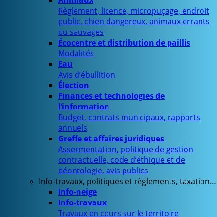
Animaux
Règlement, licence, micropuçage, endroit
public, chien dangereux, animaux errants
ou sauvages
Écocentre et distribution de paillis
Modalités
Eau
Avis d’ébullition
Élection
Finances et technologies de
l’information
Budget, contrats municipaux, rapports
annuels
Greffe et affaires juridiques
Assermentation, politique de gestion
contractuelle, code d’éthique et de
déontologie, avis publics
Info-travaux, politiques et règlements, taxation…
Info-neige
Info-travaux
Travaux en cours sur le territoire