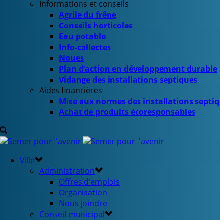
Informations et conseils
Agrile du frêne
Conseils horticoles
Eau potable
Info-collectes
Noues
Plan d’action en développement durable
Vidange des installations septiques
Aides financières
Mise aux normes des installations septi
Achat de produits écoresponsables
Ville
Administration
Offres d’emplois
Organisation
Nous joindre
Conseil municipal