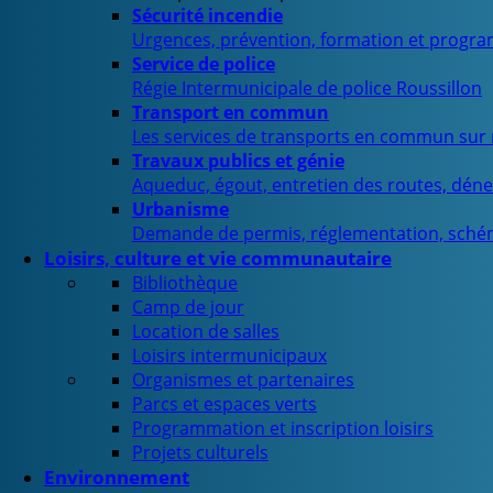
Sécurité incendie
Urgences, prévention, formation et progra
Service de police
Régie Intermunicipale de police Roussillon
Transport en commun
Les services de transports en commun sur n
Travaux publics et génie
Aqueduc, égout, entretien des routes, déne
Urbanisme
Demande de permis, réglementation, sché
Loisirs, culture et vie communautaire
Bibliothèque
Camp de jour
Location de salles
Loisirs intermunicipaux
Organismes et partenaires
Parcs et espaces verts
Programmation et inscription loisirs
Projets culturels
Environnement