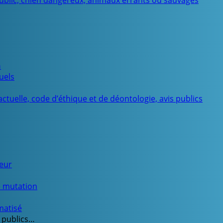
public, chien dangereux, animaux errants ou sauvages
n
uels
ctuelle, code d’éthique et de déontologie, avis publics
ueur
e mutation
matisé
 publics…