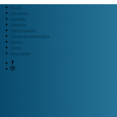
Accueil
Avis publics
Actualités
Calendrier
Carte interactive
Compte de taxes en ligne
Élection
Emploi
Nous joindre