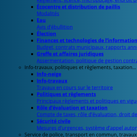
Règlement, licence, micropuçage, endroit 
Écocentre et distribution de paillis
Modalités
Eau
Avis d’ébullition
Élection
Finances et technologies de l’informatio
Budget, contrats municipaux, rapports ann
Greffe et affaires juridiques
Assermentation, politique de gestion contra
Info-travaux, politiques et règlements, taxation…
Info-neige
Info-travaux
Travaux en cours sur le territoire
Politiques et règlements
Principaux règlements et politiques en vig
Rôle d’évaluation et taxation
Compte de taxes, rôle d’évaluation, droit d
Sécurité civile
Mesures d’urgences, système d’appel auto
Service de police, transport en commun, travaux