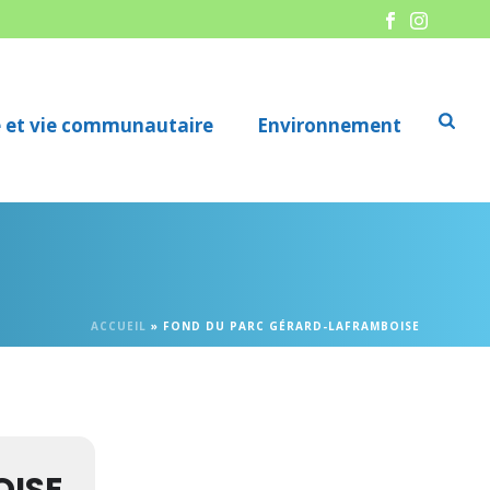
re et vie communautaire
Environnement
ACCUEIL
»
FOND DU PARC GÉRARD-LAFRAMBOISE
e