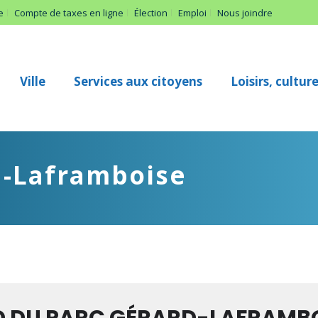
e
Compte de taxes en ligne
Élection
Emploi
Nous joindre
Ville
Services aux citoyens
Loisirs, cultu
d-Laframboise
ements à cette adress