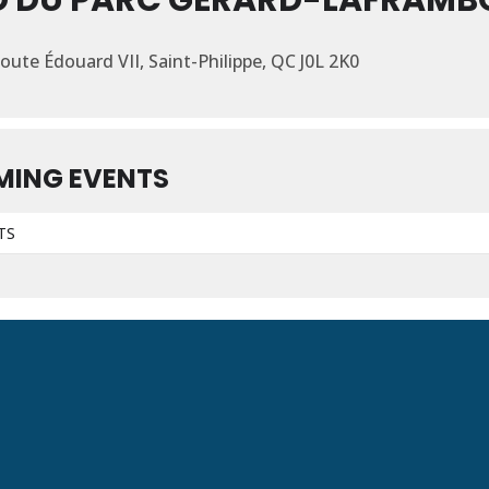
 DU PARC GÉRARD-LAFRAMB
ute Édouard VII, Saint-Philippe, QC J0L 2K0
MING EVENTS
TS