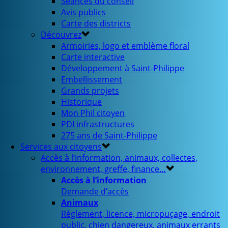
Séances du conseil
Avis publics
Carte des districts
Découvrez
Armoiries, logo et emblème floral
Carte interactive
Développement à Saint-Philippe
Embellissement
Grands projets
Historique
Mon Phil citoyen
PDI infrastructures
275 ans de Saint-Philippe
Services aux citoyens
Accès à l’information, animaux, collectes,
environnement, greffe, finance…
Accès à l’information
Demande d’accès
Animaux
Règlement, licence, micropuçage, endroit
public, chien dangereux, animaux errants