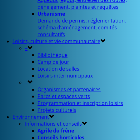
Aqueduc, égout, entretien des routes,
déneigement, plaintes et requêtes
Urbanisme
Demande de permis, réglementation,
schéma d’aménagement, comités
consultatifs
Loisirs, culture et vie communautaire
–
Bibliothèque
Camp de jour
Location de salles
Loisirs intermunicipaux
–
Organismes et partenaires
Parcs et espaces verts
Programmation et inscription loisirs
Projets culturels
Environnement
Informations et conseils
Agrile du frêne
Conseils horticoles