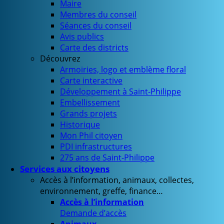
Maire
Membres du conseil
Séances du conseil
Avis publics
Carte des districts
Découvrez
Armoiries, logo et emblème floral
Carte interactive
Développement à Saint-Philippe
Embellissement
Grands projets
Historique
Mon Phil citoyen
PDI infrastructures
275 ans de Saint-Philippe
Services aux citoyens
Accès à l’information, animaux, collectes,
environnement, greffe, finance…
Accès à l’information
Demande d’accès