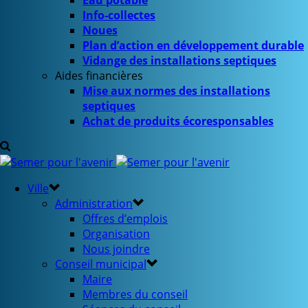
Eau potable
Info-collectes
Noues
Plan d’action en développement durable
Vidange des installations septiques
Aides financières
Mise aux normes des installations
septiques
Achat de produits écoresponsables
Ville
Administration
Offres d’emplois
Organisation
Nous joindre
Conseil municipal
Maire
Membres du conseil