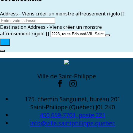
Address - Viens créer un monstre affreusement rigolo []
Destination Address - Viens créer un monstre
affreusement rigolo []
Ville de Saint-Philippe
175, chemin Sanguinet, bureau 201
Saint-Philippe (Québec) J0L 2K0
450 659-7701, poste 221
info@ville.saintphilippe.quebec