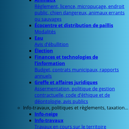
Animaux
Règlement, licence, micropuçage, endroit
public, chien dangereux, animaux errants
ou sauvages
Écocentre et distribution de paillis
Modalités
Eau
Avis d’ébullition
Élection
Finances et technologies de
l’information
Budget, contrats municipaux, rapports
annuels
Greffe et affaires juridiques
Assermentation, politique de gestion
contractuelle, code d’éthique et de
déontologie, avis publics
Info-travaux, politiques et règlements, taxation…
Info-neige
Info-travaux
Travaux en cours sur le territoire