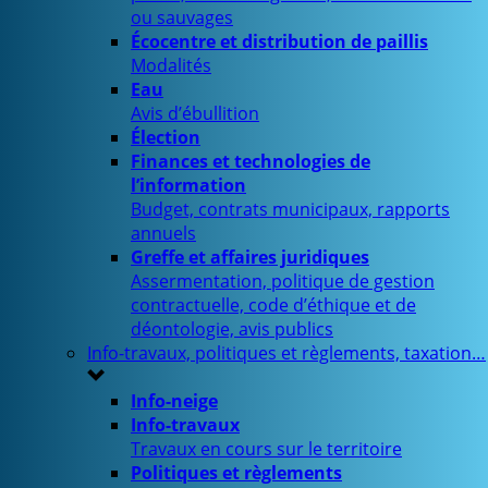
ou sauvages
Écocentre et distribution de paillis
Modalités
Eau
Avis d’ébullition
Élection
Finances et technologies de
l’information
Budget, contrats municipaux, rapports
annuels
Greffe et affaires juridiques
Assermentation, politique de gestion
contractuelle, code d’éthique et de
déontologie, avis publics
Info-travaux, politiques et règlements, taxation…
Info-neige
Info-travaux
Travaux en cours sur le territoire
Politiques et règlements