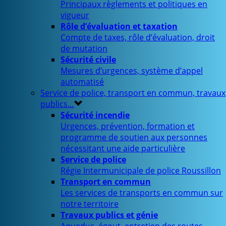
Principaux règlements et politiques en
vigueur
Rôle d’évaluation et taxation
Compte de taxes, rôle d’évaluation, droit
de mutation
Sécurité civile
Mesures d’urgences, système d’appel
automatisé
Service de police, transport en commun, travaux
publics…
Sécurité incendie
Urgences, prévention, formation et
programme de soutien aux personnes
nécessitant une aide particulière
Service de police
Régie Intermunicipale de police Roussillon
Transport en commun
Les services de transports en commun sur
notre territoire
Travaux publics et génie