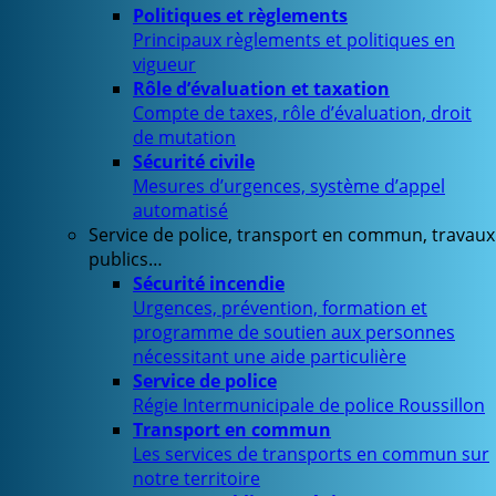
Politiques et règlements
Principaux règlements et politiques en
vigueur
Rôle d’évaluation et taxation
Compte de taxes, rôle d’évaluation, droit
de mutation
Sécurité civile
Mesures d’urgences, système d’appel
automatisé
Service de police, transport en commun, travaux
publics…
Sécurité incendie
Urgences, prévention, formation et
programme de soutien aux personnes
nécessitant une aide particulière
Service de police
Régie Intermunicipale de police Roussillon
Transport en commun
Les services de transports en commun sur
notre territoire