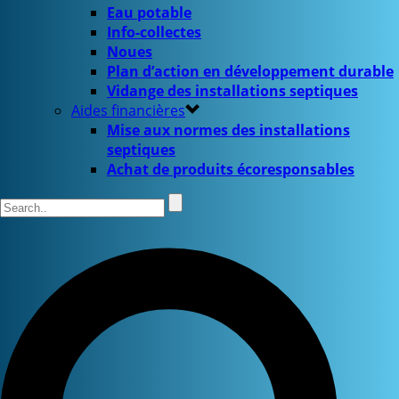
Eau potable
Info-collectes
Noues
Plan d’action en développement durable
Vidange des installations septiques
Aides financières
Mise aux normes des installations
septiques
Achat de produits écoresponsables