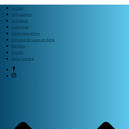
Accueil
Avis publics
Actualités
Calendrier
Carte interactive
Compte de taxes en ligne
Élection
Emploi
Nous joindre