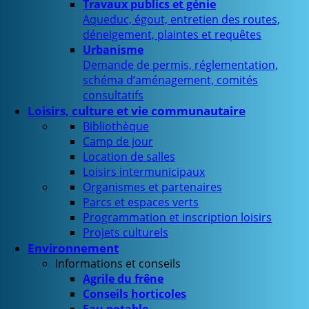
Travaux publics et génie
Aqueduc, égout, entretien des routes,
déneigement, plaintes et requêtes
Urbanisme
Demande de permis, réglementation,
schéma d’aménagement, comités
consultatifs
Loisirs, culture et vie communautaire
Bibliothèque
Camp de jour
Location de salles
Loisirs intermunicipaux
Organismes et partenaires
Parcs et espaces verts
Programmation et inscription loisirs
Projets culturels
Environnement
Informations et conseils
Agrile du frêne
Conseils horticoles