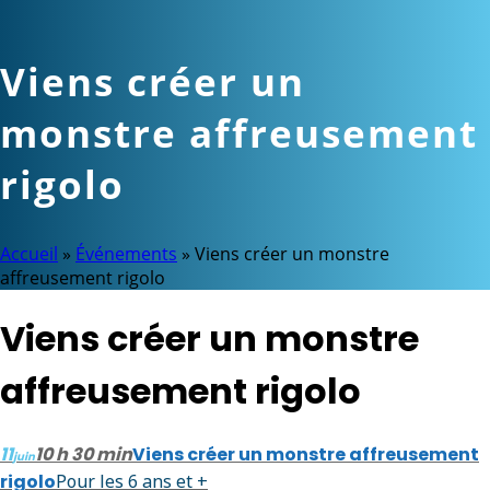
Viens créer un
monstre affreusement
rigolo
Accueil
»
Événements
»
Viens créer un monstre
affreusement rigolo
Viens créer un monstre
affreusement rigolo
11
10 h 30 min
Viens créer un monstre affreusement
juin
rigolo
Pour les 6 ans et +