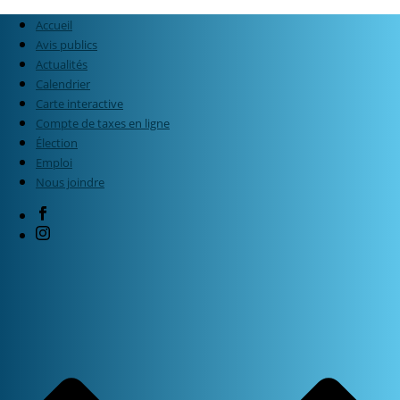
Accueil
Avis publics
Actualités
Calendrier
Carte interactive
Compte de taxes en ligne
Élection
Emploi
Nous joindre