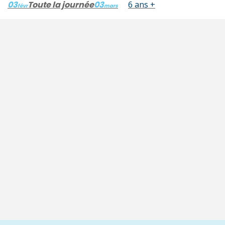
03
Toute la journée
03
6 ans +
févr
mars