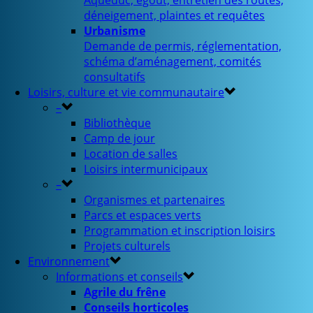
Aqueduc, égout, entretien des routes,
déneigement, plaintes et requêtes
Urbanisme
Demande de permis, réglementation,
schéma d’aménagement, comités
consultatifs
Loisirs, culture et vie communautaire
–
Bibliothèque
Camp de jour
Location de salles
Loisirs intermunicipaux
–
Organismes et partenaires
Parcs et espaces verts
Programmation et inscription loisirs
Projets culturels
Environnement
Informations et conseils
Agrile du frêne
Conseils horticoles