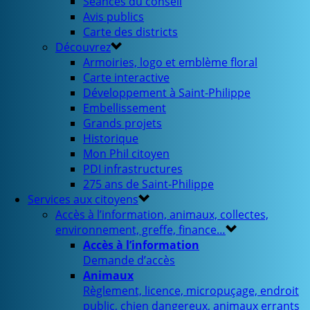
Séances du conseil
Avis publics
Carte des districts
Découvrez
Armoiries, logo et emblème floral
Carte interactive
Développement à Saint-Philippe
Embellissement
Grands projets
Historique
Mon Phil citoyen
PDI infrastructures
275 ans de Saint-Philippe
Services aux citoyens
Accès à l’information, animaux, collectes,
environnement, greffe, finance…
Accès à l’information
Demande d’accès
Animaux
Règlement, licence, micropuçage, endroit
public, chien dangereux, animaux errants