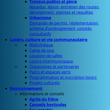
Travaux publics et génie
Aqueduc, égout, entretien des routes,
déneigement, plaintes et requêtes
Urbanisme
Demande de permis, réglementation,
schéma d’aménagement, comités
consultatifs
Loisirs, culture et vie communautaire
Bibliothèque
Camp de jour
Location de salles
Loisirs intermunicipaux
Organismes et partenaires
Parcs et espaces verts
Programmation et inscription loisirs
Projets culturels
Environnement
Informations et conseils
Agrile du frêne
Conseils horticoles