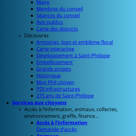
Maire
Membres du conseil
Séances du conseil
Avis publics
Carte des districts
Découvrez
Armoiries, logo et emblème floral
Carte interactive
Développement à Saint-Philippe
Embellissement
Grands projets
Historique
Mon Phil citoyen
PDI infrastructures
275 ans de Saint-Philippe
Services aux citoyens
Accès à l’information, animaux, collectes,
environnement, greffe, finance…
Accès à l’information
Demande d’accès