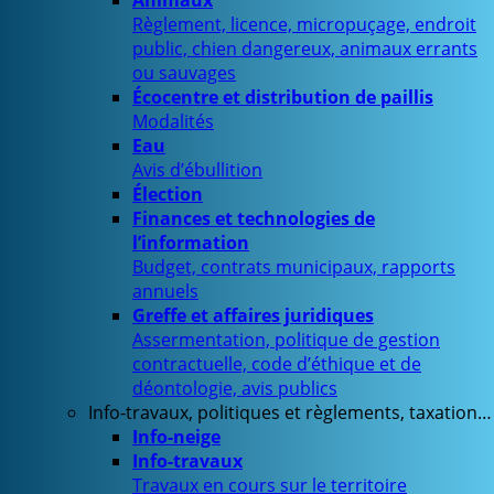
Animaux
Règlement, licence, micropuçage, endroit
public, chien dangereux, animaux errants
ou sauvages
Écocentre et distribution de paillis
Modalités
Eau
Avis d’ébullition
Élection
Finances et technologies de
l’information
Budget, contrats municipaux, rapports
annuels
Greffe et affaires juridiques
Assermentation, politique de gestion
contractuelle, code d’éthique et de
déontologie, avis publics
Info-travaux, politiques et règlements, taxation…
Info-neige
Info-travaux
Travaux en cours sur le territoire