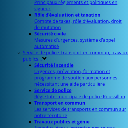
Principaux règlements et politiques en
vigueur
Rôle d’évaluation et taxation
Compte de taxes, rôle d’évaluation, droit
de mutation
Sécurité civile
Mesures d’urgences, système d’appel
automatisé
Service de police, transport en commun, travaux
publics…
Sécurité incendie
Urgences, prévention, formation et
programme de soutien aux personnes
nécessitant une aide particulière
Service de police
Régie Intermunicipale de police Roussillon
Transport en commun
Les services de transports en commun sur
notre territoire
Travaux publics et génie