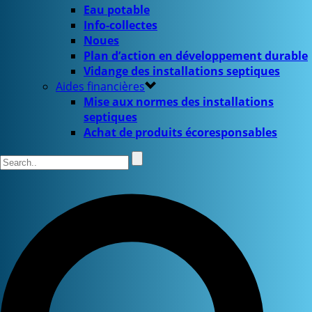
Eau potable
Info-collectes
Noues
Plan d’action en développement durable
Vidange des installations septiques
Aides financières
Mise aux normes des installations
septiques
Achat de produits écoresponsables