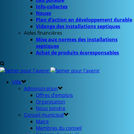
Eau potable
Info-collectes
Noues
Plan d’action en développement durable
Vidange des installations septiques
Aides financières
Mise aux normes des installations
septiques
Achat de produits écoresponsables
Ville
Administration
Offres d’emplois
Organisation
Nous joindre
Conseil municipal
Maire
Membres du conseil