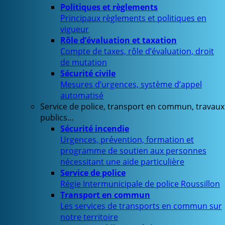
Politiques et règlements
Principaux règlements et politiques en
vigueur
Rôle d’évaluation et taxation
Compte de taxes, rôle d’évaluation, droit
de mutation
Sécurité civile
Mesures d’urgences, système d’appel
automatisé
Service de police, transport en commun, travaux
publics…
Sécurité incendie
Urgences, prévention, formation et
programme de soutien aux personnes
nécessitant une aide particulière
Service de police
Régie Intermunicipale de police Roussillon
Transport en commun
Les services de transports en commun sur
notre territoire