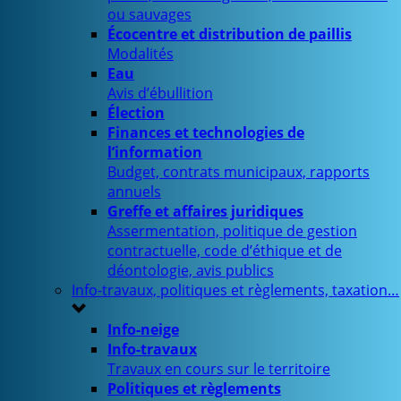
ou sauvages
Écocentre et distribution de paillis
Modalités
Eau
Avis d’ébullition
Élection
Finances et technologies de
l’information
Budget, contrats municipaux, rapports
annuels
Greffe et affaires juridiques
Assermentation, politique de gestion
contractuelle, code d’éthique et de
déontologie, avis publics
Info-travaux, politiques et règlements, taxation…
Info-neige
Info-travaux
Travaux en cours sur le territoire
Politiques et règlements