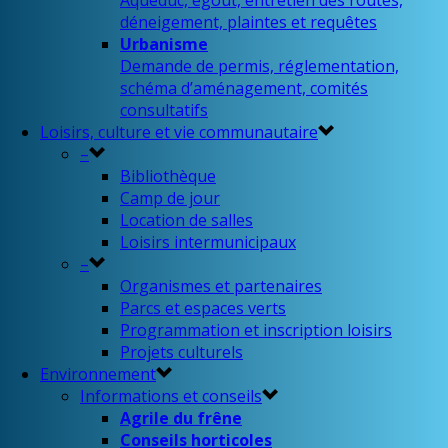
Aqueduc, égout, entretien des routes,
déneigement, plaintes et requêtes
Urbanisme
Demande de permis, réglementation,
schéma d’aménagement, comités
consultatifs
Loisirs, culture et vie communautaire
–
Bibliothèque
Camp de jour
Location de salles
Loisirs intermunicipaux
–
Organismes et partenaires
Parcs et espaces verts
Programmation et inscription loisirs
Projets culturels
Environnement
Informations et conseils
Agrile du frêne
Conseils horticoles