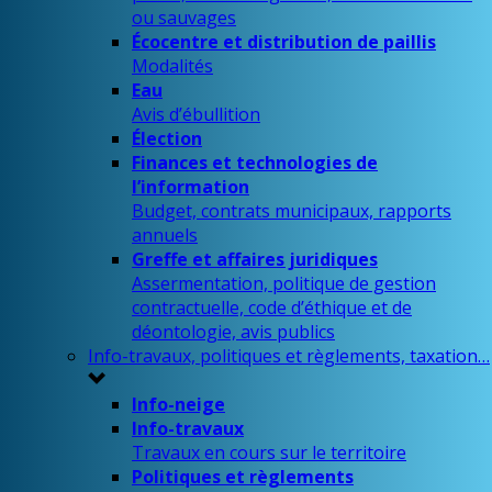
ou sauvages
Écocentre et distribution de paillis
Modalités
Eau
Avis d’ébullition
Élection
Finances et technologies de
l’information
Budget, contrats municipaux, rapports
annuels
Greffe et affaires juridiques
Assermentation, politique de gestion
contractuelle, code d’éthique et de
déontologie, avis publics
Info-travaux, politiques et règlements, taxation…
Info-neige
Info-travaux
Travaux en cours sur le territoire
Politiques et règlements