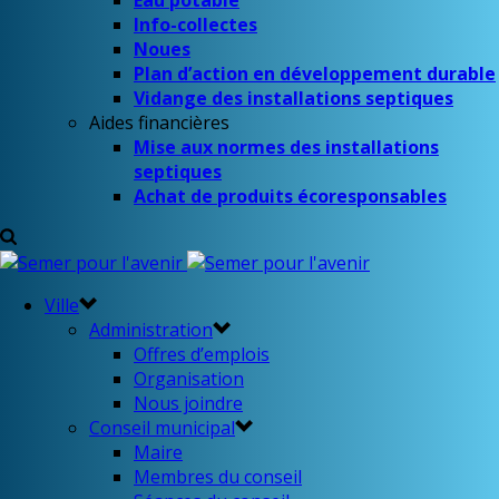
Eau potable
Info-collectes
Noues
Plan d’action en développement durable
Vidange des installations septiques
Aides financières
Mise aux normes des installations
septiques
Achat de produits écoresponsables
Ville
Administration
Offres d’emplois
Organisation
Nous joindre
Conseil municipal
Maire
Membres du conseil