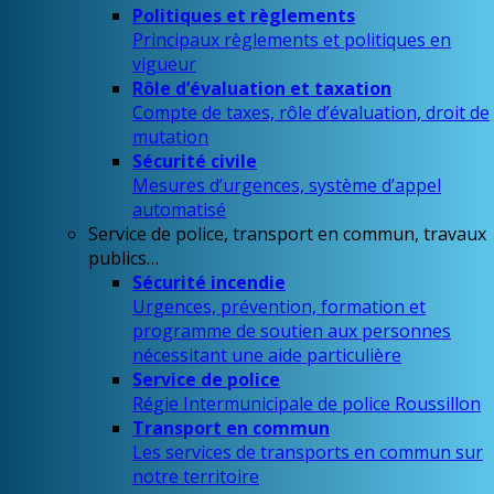
Politiques et règlements
Principaux règlements et politiques en
vigueur
Rôle d’évaluation et taxation
Compte de taxes, rôle d’évaluation, droit de
mutation
Sécurité civile
Mesures d’urgences, système d’appel
automatisé
Service de police, transport en commun, travaux
publics…
Sécurité incendie
Urgences, prévention, formation et
programme de soutien aux personnes
nécessitant une aide particulière
Service de police
Régie Intermunicipale de police Roussillon
Transport en commun
Les services de transports en commun sur
notre territoire