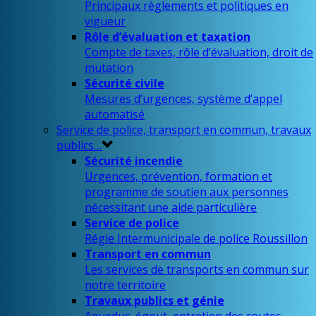
Principaux règlements et politiques en
vigueur
Rôle d’évaluation et taxation
Compte de taxes, rôle d’évaluation, droit de
mutation
Sécurité civile
Mesures d’urgences, système d’appel
automatisé
Service de police, transport en commun, travaux
publics…
Sécurité incendie
Urgences, prévention, formation et
programme de soutien aux personnes
nécessitant une aide particulière
Service de police
Régie Intermunicipale de police Roussillon
Transport en commun
Les services de transports en commun sur
notre territoire
Travaux publics et génie