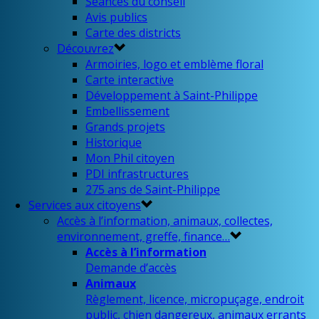
Séances du conseil
Avis publics
Carte des districts
Découvrez
Armoiries, logo et emblème floral
Carte interactive
Développement à Saint-Philippe
Embellissement
Grands projets
Historique
Mon Phil citoyen
PDI infrastructures
275 ans de Saint-Philippe
Services aux citoyens
Accès à l’information, animaux, collectes,
environnement, greffe, finance…
Accès à l’information
Demande d’accès
Animaux
Règlement, licence, micropuçage, endroit
public, chien dangereux, animaux errants