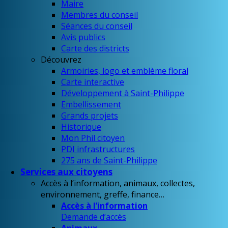
Maire
Membres du conseil
Séances du conseil
Avis publics
Carte des districts
Découvrez
Armoiries, logo et emblème floral
Carte interactive
Développement à Saint-Philippe
Embellissement
Grands projets
Historique
Mon Phil citoyen
PDI infrastructures
275 ans de Saint-Philippe
Services aux citoyens
Accès à l’information, animaux, collectes,
environnement, greffe, finance…
Accès à l’information
Demande d’accès