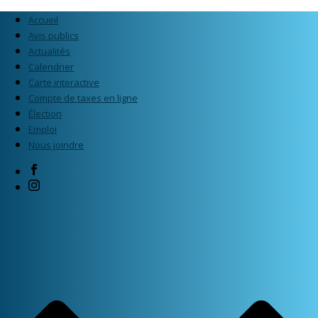
Accueil
Avis publics
Actualités
Calendrier
Carte interactive
Compte de taxes en ligne
Élection
Emploi
Nous joindre