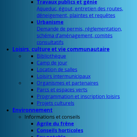
Travaux publics et génie
Aqueduc, égout, entretien des routes,
déneigement, plaintes et requêtes
Urbanisme
Demande de permis, réglementation,
schéma d’aménagement, comités
consultatifs
Loisirs, culture et vie communautaire
Bibliothèque
Camp de jour
Location de salles
Loisirs intermunicipaux
Organismes et partenaires
Parcs et espaces verts
Programmation et inscription loisirs
Projets culturels
Environnement
Informations et conseils
Agrile du frêne
Conseils horticoles