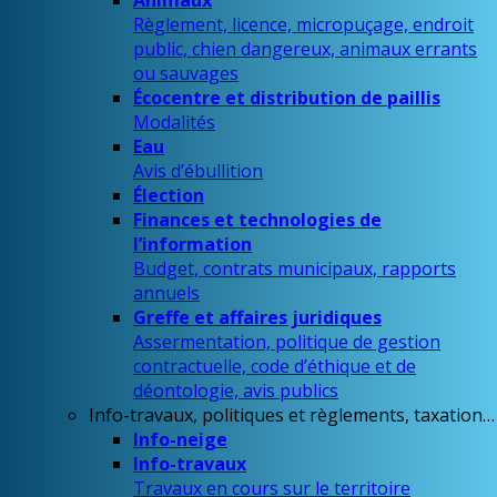
Animaux
Règlement, licence, micropuçage, endroit
public, chien dangereux, animaux errants
ou sauvages
Écocentre et distribution de paillis
Modalités
Eau
Avis d’ébullition
Élection
Finances et technologies de
l’information
Budget, contrats municipaux, rapports
annuels
Greffe et affaires juridiques
Assermentation, politique de gestion
contractuelle, code d’éthique et de
déontologie, avis publics
Info-travaux, politiques et règlements, taxation…
Info-neige
Info-travaux
Travaux en cours sur le territoire