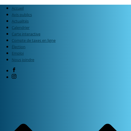
Accueil
Avis publics
Actualités
Calendrier
Carte interactive
Compte de taxes en ligne
Élection
Emploi
Nous joindre