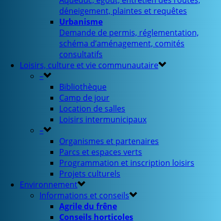
Aqueduc, égout, entretien des routes,
déneigement, plaintes et requêtes
Urbanisme
Demande de permis, réglementation,
schéma d’aménagement, comités
consultatifs
Loisirs, culture et vie communautaire
–
Bibliothèque
Camp de jour
Location de salles
Loisirs intermunicipaux
–
Organismes et partenaires
Parcs et espaces verts
Programmation et inscription loisirs
Projets culturels
Environnement
Informations et conseils
Agrile du frêne
Conseils horticoles