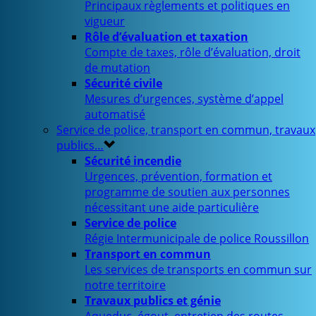
Principaux règlements et politiques en
vigueur
Rôle d’évaluation et taxation
Compte de taxes, rôle d’évaluation, droit
de mutation
Sécurité civile
Mesures d’urgences, système d’appel
automatisé
Service de police, transport en commun, travaux
publics…
Sécurité incendie
Urgences, prévention, formation et
programme de soutien aux personnes
nécessitant une aide particulière
Service de police
Régie Intermunicipale de police Roussillon
Transport en commun
Les services de transports en commun sur
notre territoire
Travaux publics et génie