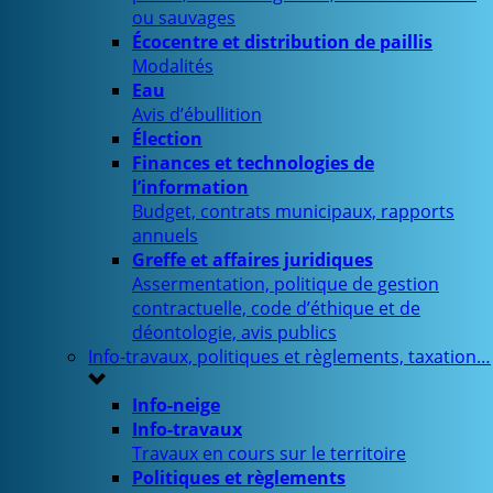
ou sauvages
Écocentre et distribution de paillis
Modalités
Eau
Avis d’ébullition
Élection
Finances et technologies de
l’information
Budget, contrats municipaux, rapports
annuels
Greffe et affaires juridiques
Assermentation, politique de gestion
contractuelle, code d’éthique et de
déontologie, avis publics
Info-travaux, politiques et règlements, taxation…
Info-neige
Info-travaux
Travaux en cours sur le territoire
Politiques et règlements