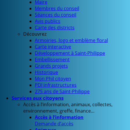
Maire
Membres du conseil
Séances du conseil
Avis publics
Carte des districts
Découvrez
Armoiries, logo et emblème floral
Carte interactive
Développement à Saint-Philippe
Embellissement
Grands projets
Historique
Mon Phil citoyen
PDI infrastructures
275 ans de Saint-Philippe
Services aux citoyens
Accès à l’information, animaux, collectes,
environnement, greffe, finance…
Accès à l’information
Demande d’accès