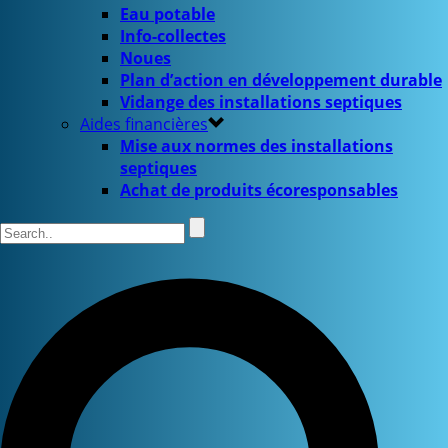
Eau potable
Info-collectes
Noues
Plan d’action en développement durable
Vidange des installations septiques
Aides financières
Mise aux normes des installations
septiques
Achat de produits écoresponsables