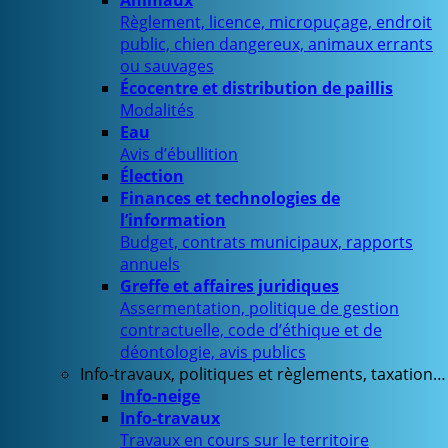
Animaux
Règlement, licence, micropuçage, endroit
public, chien dangereux, animaux errants
ou sauvages
Écocentre et distribution de paillis
Modalités
Eau
Avis d’ébullition
Élection
Finances et technologies de
l’information
Budget, contrats municipaux, rapports
annuels
Greffe et affaires juridiques
Assermentation, politique de gestion
contractuelle, code d’éthique et de
déontologie, avis publics
Info-travaux, politiques et règlements, taxation…
Info-neige
Info-travaux
Travaux en cours sur le territoire