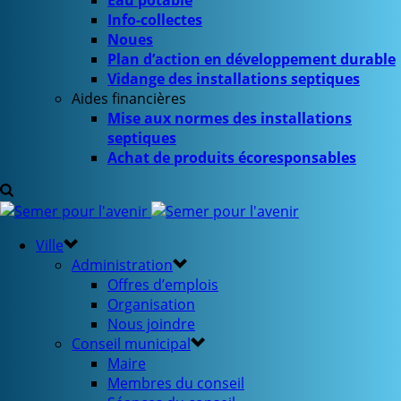
Eau potable
Info-collectes
Noues
Plan d’action en développement durable
Vidange des installations septiques
Aides financières
Mise aux normes des installations
septiques
Achat de produits écoresponsables
Ville
Administration
Offres d’emplois
Organisation
Nous joindre
Conseil municipal
Maire
Membres du conseil