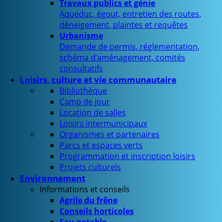
Travaux publics et génie
Aqueduc, égout, entretien des routes,
déneigement, plaintes et requêtes
Urbanisme
Demande de permis, réglementation,
schéma d’aménagement, comités
consultatifs
Loisirs, culture et vie communautaire
Bibliothèque
Camp de jour
Location de salles
Loisirs intermunicipaux
Organismes et partenaires
Parcs et espaces verts
Programmation et inscription loisirs
Projets culturels
Environnement
Informations et conseils
Agrile du frêne
Conseils horticoles