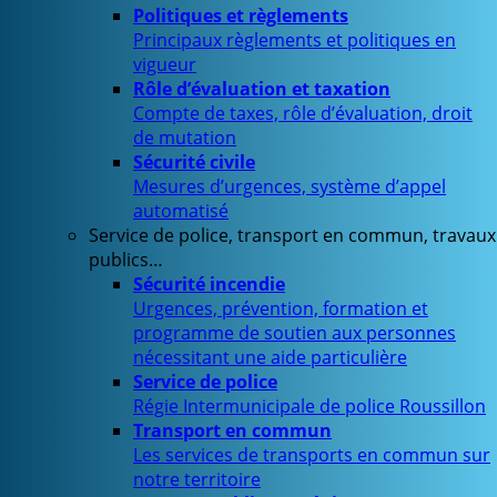
Politiques et règlements
Principaux règlements et politiques en
vigueur
Rôle d’évaluation et taxation
Compte de taxes, rôle d’évaluation, droit
de mutation
Sécurité civile
Mesures d’urgences, système d’appel
automatisé
Service de police, transport en commun, travaux
publics…
Sécurité incendie
Urgences, prévention, formation et
programme de soutien aux personnes
nécessitant une aide particulière
Service de police
Régie Intermunicipale de police Roussillon
Transport en commun
Les services de transports en commun sur
notre territoire