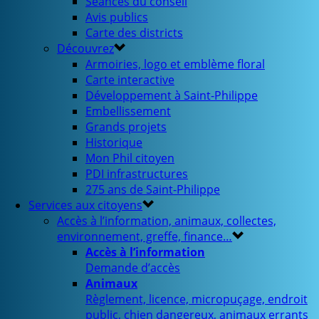
Séances du conseil
Avis publics
Carte des districts
Découvrez
Armoiries, logo et emblème floral
Carte interactive
Développement à Saint-Philippe
Embellissement
Grands projets
Historique
Mon Phil citoyen
PDI infrastructures
275 ans de Saint-Philippe
Services aux citoyens
Accès à l’information, animaux, collectes,
environnement, greffe, finance…
Accès à l’information
Demande d’accès
Animaux
Règlement, licence, micropuçage, endroit
public, chien dangereux, animaux errants