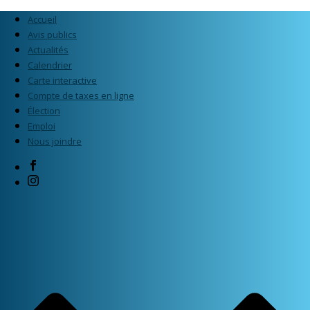
Accueil
Avis publics
Actualités
Calendrier
Carte interactive
Compte de taxes en ligne
Élection
Emploi
Nous joindre