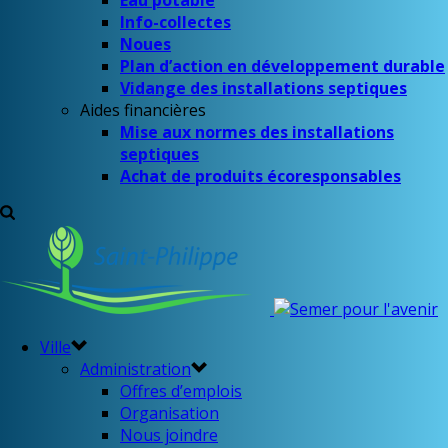
Eau potable
Info-collectes
Noues
Plan d’action en développement durable
Vidange des installations septiques
Aides financières
Mise aux normes des installations
septiques
Achat de produits écoresponsables
Ville
Administration
Offres d’emplois
Organisation
Nous joindre