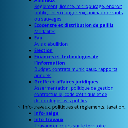
Animaux
Règlement, licence, micropuçage, endroit
public, chien dangereux, animaux errants
ou sauvages
Écocentre et distribution de paillis
Modalités
Eau
Avis d’ébullition
Élection
Finances et technologies de
l’information
Budget, contrats municipaux, rapports
annuels
Greffe et affaires juridiques
Assermentation, politique de gestion
contractuelle, code d’éthique et de
déontologie, avis publics
Info-travaux, politiques et règlements, taxation…
Info-neige
Info-travaux
Travaux en cours sur le territoire