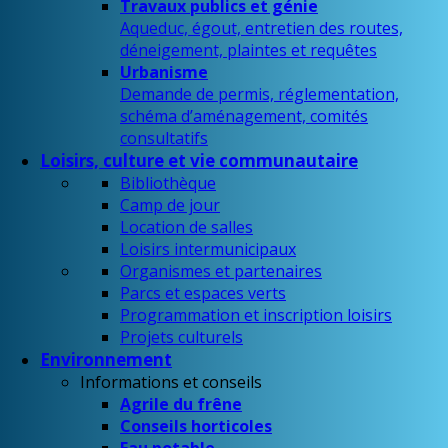
Travaux publics et génie
Aqueduc, égout, entretien des routes,
déneigement, plaintes et requêtes
Urbanisme
Demande de permis, réglementation,
schéma d’aménagement, comités
consultatifs
Loisirs, culture et vie communautaire
Bibliothèque
Camp de jour
Location de salles
Loisirs intermunicipaux
Organismes et partenaires
Parcs et espaces verts
Programmation et inscription loisirs
Projets culturels
Environnement
Informations et conseils
Agrile du frêne
Conseils horticoles