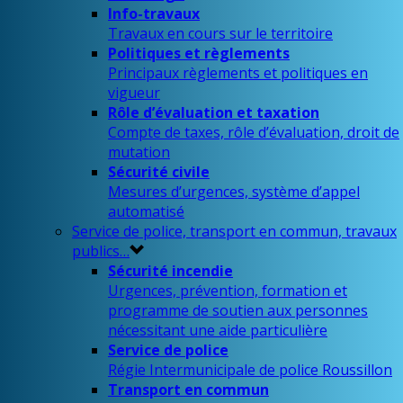
Info-travaux
Travaux en cours sur le territoire
Politiques et règlements
Principaux règlements et politiques en
vigueur
Rôle d’évaluation et taxation
Compte de taxes, rôle d’évaluation, droit de
mutation
Sécurité civile
Mesures d’urgences, système d’appel
automatisé
Service de police, transport en commun, travaux
publics…
Sécurité incendie
Urgences, prévention, formation et
programme de soutien aux personnes
nécessitant une aide particulière
Service de police
Régie Intermunicipale de police Roussillon
Transport en commun