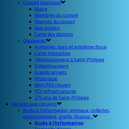
Conseil municipal
Maire
Membres du conseil
Séances du conseil
Avis publics
Carte des districts
Découvrez
Armoiries, logo et emblème floral
Carte interactive
Développement à Saint-Philippe
Embellissement
Grands projets
Historique
Mon Phil citoyen
PDI infrastructures
275 ans de Saint-Philippe
Services aux citoyens
Accès à l’information, animaux, collectes,
environnement, greffe, finance…
Accès à l’information