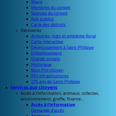
Maire
Membres du conseil
Séances du conseil
Avis publics
Carte des districts
Découvrez
Armoiries, logo et emblème floral
Carte interactive
Développement à Saint-Philippe
Embellissement
Grands projets
Historique
Mon Phil citoyen
PDI infrastructures
275 ans de Saint-Philippe
Services aux citoyens
Accès à l’information, animaux, collectes,
environnement, greffe, finance…
Accès à l’information
Demande d’accès