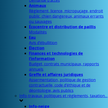
Demande d’accès
Animaux
Règlement, licence, micropuçage, endroit
public, chien dangereux, animaux errants
ou sauvages
Écocentre et distribution de paillis
Modalités
Eau
Avis d’ébullition
Élection
Finances et technologies de
l’information
Budget, contrats municipaux, rapports
annuels
Greffe et affaires juridiques
Assermentation, politique de gestion
contractuelle, code d’éthique et de
déontologie, avis publics
Info-travaux, politiques et règlements, taxation…
Info-neige