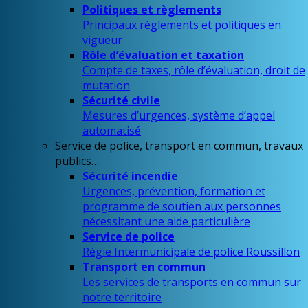
Politiques et règlements
Principaux règlements et politiques en
vigueur
Rôle d’évaluation et taxation
Compte de taxes, rôle d’évaluation, droit de
mutation
Sécurité civile
Mesures d’urgences, système d’appel
automatisé
Service de police, transport en commun, travaux
publics…
Sécurité incendie
Urgences, prévention, formation et
programme de soutien aux personnes
nécessitant une aide particulière
Service de police
Régie Intermunicipale de police Roussillon
Transport en commun
Les services de transports en commun sur
notre territoire