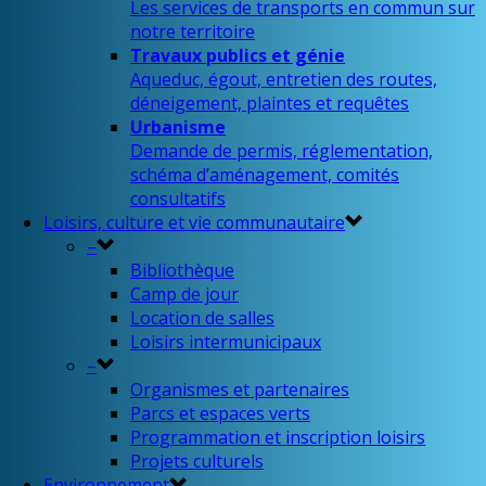
Les services de transports en commun sur
notre territoire
Travaux publics et génie
Aqueduc, égout, entretien des routes,
déneigement, plaintes et requêtes
Urbanisme
Demande de permis, réglementation,
schéma d’aménagement, comités
consultatifs
Loisirs, culture et vie communautaire
–
Bibliothèque
Camp de jour
Location de salles
Loisirs intermunicipaux
–
Organismes et partenaires
Parcs et espaces verts
Programmation et inscription loisirs
Projets culturels
Environnement