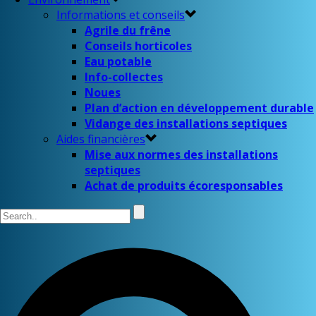
Informations et conseils
Agrile du frêne
Conseils horticoles
Eau potable
Info-collectes
Noues
Plan d’action en développement durable
Vidange des installations septiques
Aides financières
Mise aux normes des installations
septiques
Achat de produits écoresponsables