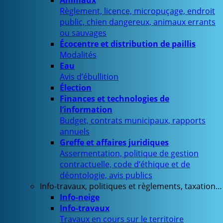
Animaux
Règlement, licence, micropuçage, endroit
public, chien dangereux, animaux errants
ou sauvages
Écocentre et distribution de paillis
Modalités
Eau
Avis d’ébullition
Élection
Finances et technologies de
l’information
Budget, contrats municipaux, rapports
annuels
Greffe et affaires juridiques
Assermentation, politique de gestion
contractuelle, code d’éthique et de
déontologie, avis publics
Info-travaux, politiques et règlements, taxation…
Info-neige
Info-travaux
Travaux en cours sur le territoire