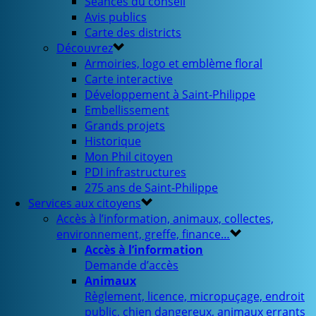
Séances du conseil
Avis publics
Carte des districts
Découvrez
Armoiries, logo et emblème floral
Carte interactive
Développement à Saint-Philippe
Embellissement
Grands projets
Historique
Mon Phil citoyen
PDI infrastructures
275 ans de Saint-Philippe
Services aux citoyens
Accès à l’information, animaux, collectes,
environnement, greffe, finance…
Accès à l’information
Demande d’accès
Animaux
Règlement, licence, micropuçage, endroit
public, chien dangereux, animaux errants