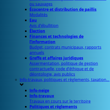
ou sauvages
Écocentre et distribution de paillis
Modalités
Eau
Avis d’ébullition
Élection
Finances et technologies de
l’information
Budget, contrats municipaux, rapports
annuels
Greffe et affaires juridiques
Assermentation, politique de gestion
contractuelle, code d’éthique et de
déontologie, avis publics
Info-travaux, politiques et règlements, taxation…
Info-neige
Info-travaux
Travaux en cours sur le territoire
Politiques et règlements