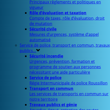
Principaux règlements et politiques en
vigueur
Rôle d’évaluation et taxation
Compte de taxes, rôle d’évaluation, droit
de mutation
Sécurité civile
Mesures d’urgences, système d’appel
automatisé
Service de police, transport en commun, travaux
publics…
Sécurité incendie
Urgences, prévention, formation et
programme de soutien aux personnes
nécessitant une aide particulière
Service de police
Régie Intermunicipale de police Roussillon
Transport en commun
Les services de transports en commun sur
notre territoire
Travaux publics et génie