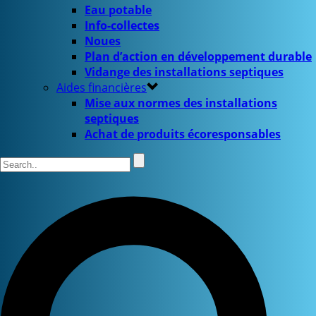
Eau potable
Info-collectes
Noues
Plan d’action en développement durable
Vidange des installations septiques
Aides financières
Mise aux normes des installations
septiques
Achat de produits écoresponsables