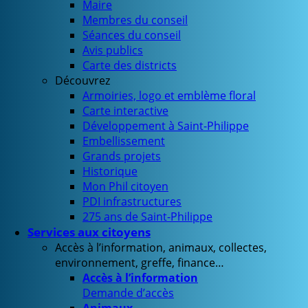
Maire
Membres du conseil
Séances du conseil
Avis publics
Carte des districts
Découvrez
Armoiries, logo et emblème floral
Carte interactive
Développement à Saint-Philippe
Embellissement
Grands projets
Historique
Mon Phil citoyen
PDI infrastructures
275 ans de Saint-Philippe
Services aux citoyens
Accès à l’information, animaux, collectes,
environnement, greffe, finance…
Accès à l’information
Demande d’accès