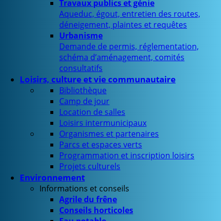
Travaux publics et génie
Aqueduc, égout, entretien des routes,
déneigement, plaintes et requêtes
Urbanisme
Demande de permis, réglementation,
schéma d’aménagement, comités
consultatifs
Loisirs, culture et vie communautaire
Bibliothèque
Camp de jour
Location de salles
Loisirs intermunicipaux
Organismes et partenaires
Parcs et espaces verts
Programmation et inscription loisirs
Projets culturels
Environnement
Informations et conseils
Agrile du frêne
Conseils horticoles