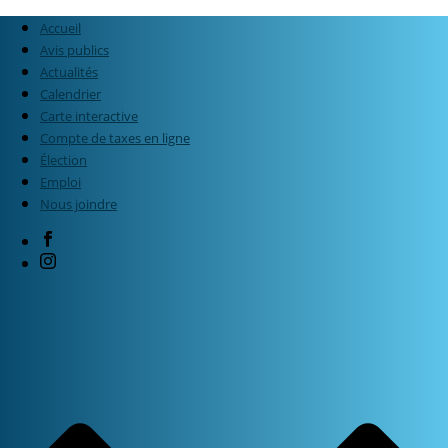
Accueil
Avis publics
Actualités
Calendrier
Carte interactive
Compte de taxes en ligne
Élection
Emploi
Nous joindre