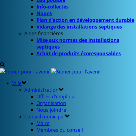
Eau potable
Info-collectes
Noues
Plan d’action en développement durable
Vidange des installations septiques
Aides financières
Mise aux normes des installations
septiques
Achat de produits écoresponsables
Ville
Administration
Offres d’emplois
Organisation
Nous joindre
Conseil municipal
Maire
Membres du conseil