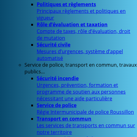
Politiques et règlements
Principaux règlements et politiques en
vigueur
Rôle d’évaluation et taxation
Compte de taxes, rôle d’évaluation, droit
de mutation
Sécurité civile
Mesures d’urgences, système d’appel
automatisé
Service de police, transport en commun, travaux
publics…
Sécurité incendie
Urgences, prévention, formation et
programme de soutien aux personnes
nécessitant une aide particulière
Service de police
Régie Intermunicipale de police Roussillon
Transport en commun
Les services de transports en commun sur
notre territoire