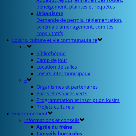
Aqueduc, égout, entretien des routes,
déneigement, plaintes et requêtes
Urbanisme
Demande de permis, réglementation,
schéma d’aménagement, comités
consultatifs
Loisirs, culture et vie communautaire
–
Bibliothèque
Camp de jour
Location de salles
Loisirs intermunicipaux
–
Organismes et partenaires
Parcs et espaces verts
Programmation et inscription loisirs
Projets culturels
Environnement
Informations et conseils
Agrile du frêne
Conseils horticoles