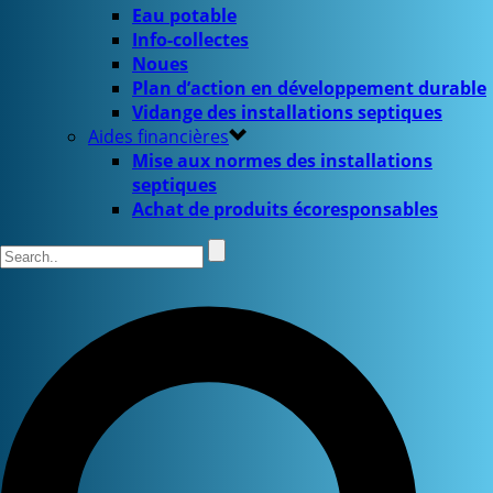
Eau potable
Info-collectes
Noues
Plan d’action en développement durable
Vidange des installations septiques
Aides financières
Mise aux normes des installations
septiques
Achat de produits écoresponsables