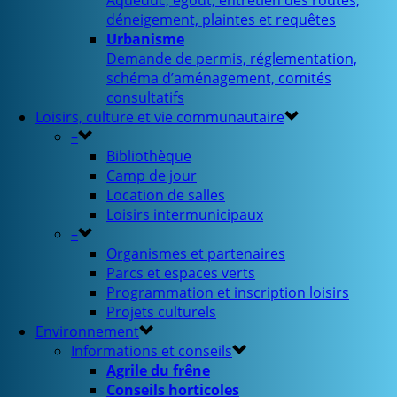
Aqueduc, égout, entretien des routes,
déneigement, plaintes et requêtes
Urbanisme
Demande de permis, réglementation,
schéma d’aménagement, comités
consultatifs
Loisirs, culture et vie communautaire
–
Bibliothèque
Camp de jour
Location de salles
Loisirs intermunicipaux
–
Organismes et partenaires
Parcs et espaces verts
Programmation et inscription loisirs
Projets culturels
Environnement
Informations et conseils
Agrile du frêne
Conseils horticoles