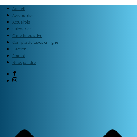
Accueil
Avis publics
Actualités
Calendrier
Carte interactive
Compte de taxes en ligne
Élection
Emploi
Nous joindre