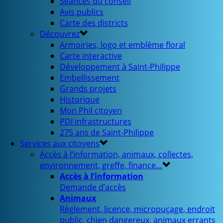
Séances du conseil
Avis publics
Carte des districts
Découvrez
Armoiries, logo et emblème floral
Carte interactive
Développement à Saint-Philippe
Embellissement
Grands projets
Historique
Mon Phil citoyen
PDI infrastructures
275 ans de Saint-Philippe
Services aux citoyens
Accès à l’information, animaux, collectes,
environnement, greffe, finance…
Accès à l’information
Demande d’accès
Animaux
Règlement, licence, micropuçage, endroit
public, chien dangereux, animaux errants