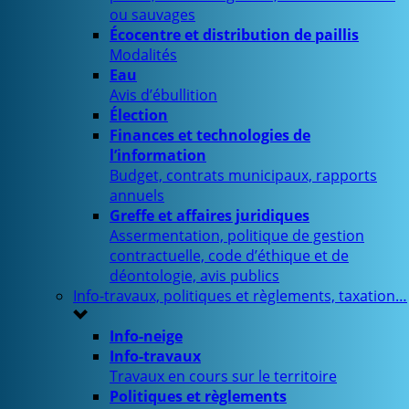
ou sauvages
Écocentre et distribution de paillis
Modalités
Eau
Avis d’ébullition
Élection
Finances et technologies de
l’information
Budget, contrats municipaux, rapports
annuels
Greffe et affaires juridiques
Assermentation, politique de gestion
contractuelle, code d’éthique et de
déontologie, avis publics
Info-travaux, politiques et règlements, taxation…
Info-neige
Info-travaux
Travaux en cours sur le territoire
Politiques et règlements