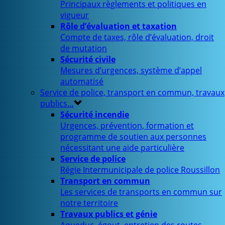
Principaux règlements et politiques en
vigueur
Rôle d’évaluation et taxation
Compte de taxes, rôle d’évaluation, droit
de mutation
Sécurité civile
Mesures d’urgences, système d’appel
automatisé
Service de police, transport en commun, travaux
publics…
Sécurité incendie
Urgences, prévention, formation et
programme de soutien aux personnes
nécessitant une aide particulière
Service de police
Régie Intermunicipale de police Roussillon
Transport en commun
Les services de transports en commun sur
notre territoire
Travaux publics et génie