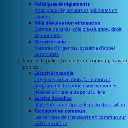
Politiques et règlements
Principaux règlements et politiques en
vigueur
Rôle d’évaluation et taxation
Compte de taxes, rôle d’évaluation, droit
de mutation
Sécurité civile
Mesures d’urgences, système d’appel
automatisé
Service de police, transport en commun, travaux
publics…
Sécurité incendie
Urgences, prévention, formation et
programme de soutien aux personnes
nécessitant une aide particulière
Service de police
Régie Intermunicipale de police Roussillon
Transport en commun
Les services de transports en commun sur
notre territoire