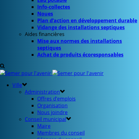
Eau potable
Info-collectes
Noues
Plan d’action en développement durable
Vidange des installations septiques
Aides financières
Mise aux normes des installations
septiques
Achat de produits écoresponsables
Ville
Administration
Offres d’emplois
Organisation
Nous joindre
Conseil municipal
Maire
Membres du conseil