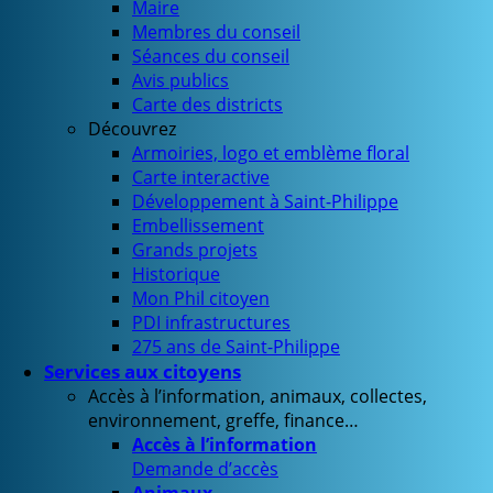
Maire
Membres du conseil
Séances du conseil
Avis publics
Carte des districts
Découvrez
Armoiries, logo et emblème floral
Carte interactive
Développement à Saint-Philippe
Embellissement
Grands projets
Historique
Mon Phil citoyen
PDI infrastructures
275 ans de Saint-Philippe
Services aux citoyens
Accès à l’information, animaux, collectes,
environnement, greffe, finance…
Accès à l’information
Demande d’accès