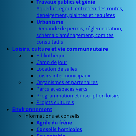
Travaux publics et génie
Aqueduc, égout, entretien des routes,
déneigement, plaintes et requêtes
Urbanisme
Demande de permis, réglementation,
schéma d’aménagement, comités
consultatifs
Loisirs, culture et vie communautaire
Bibliothèque
Camp de jour
Location de salles
Loisirs intermunicipaux
Organismes et partenaires
Parcs et espaces verts
Programmation et inscription loisirs
Projets culturels
Environnement
Informations et conseils
Agrile du frêne
Conseils horticoles