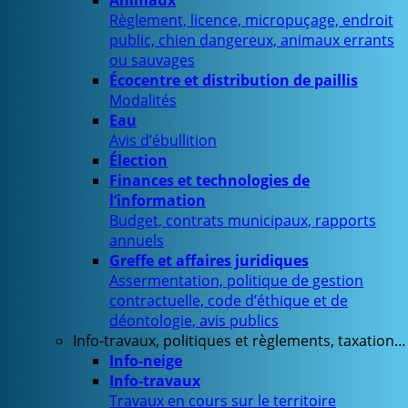
Animaux
Règlement, licence, micropuçage, endroit
public, chien dangereux, animaux errants
ou sauvages
Écocentre et distribution de paillis
Modalités
Eau
Avis d’ébullition
Élection
Finances et technologies de
l’information
Budget, contrats municipaux, rapports
annuels
Greffe et affaires juridiques
Assermentation, politique de gestion
contractuelle, code d’éthique et de
déontologie, avis publics
Info-travaux, politiques et règlements, taxation…
Info-neige
Info-travaux
Travaux en cours sur le territoire