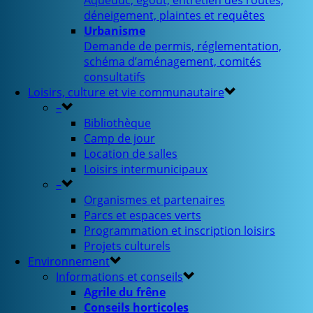
Aqueduc, égout, entretien des routes,
déneigement, plaintes et requêtes
Urbanisme
Demande de permis, réglementation,
schéma d’aménagement, comités
consultatifs
Loisirs, culture et vie communautaire
–
Bibliothèque
Camp de jour
Location de salles
Loisirs intermunicipaux
–
Organismes et partenaires
Parcs et espaces verts
Programmation et inscription loisirs
Projets culturels
Environnement
Informations et conseils
Agrile du frêne
Conseils horticoles