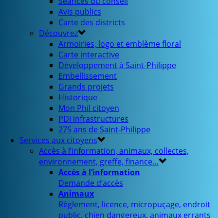
Séances du conseil
Avis publics
Carte des districts
Découvrez
Armoiries, logo et emblème floral
Carte interactive
Développement à Saint-Philippe
Embellissement
Grands projets
Historique
Mon Phil citoyen
PDI infrastructures
275 ans de Saint-Philippe
Services aux citoyens
Accès à l’information, animaux, collectes,
environnement, greffe, finance…
Accès à l’information
Demande d’accès
Animaux
Règlement, licence, micropuçage, endroit
public, chien dangereux, animaux errants