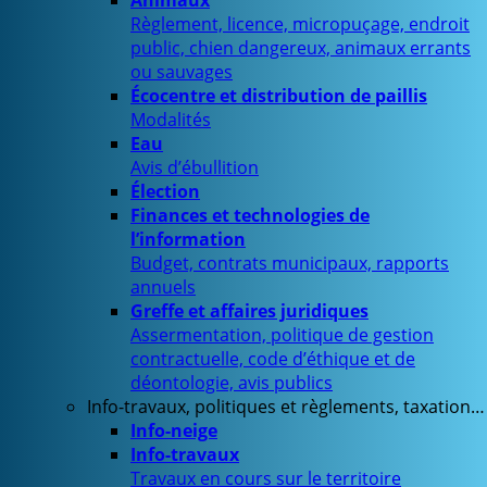
Animaux
Règlement, licence, micropuçage, endroit
public, chien dangereux, animaux errants
ou sauvages
Écocentre et distribution de paillis
Modalités
Eau
Avis d’ébullition
Élection
Finances et technologies de
l’information
Budget, contrats municipaux, rapports
annuels
Greffe et affaires juridiques
Assermentation, politique de gestion
contractuelle, code d’éthique et de
déontologie, avis publics
Info-travaux, politiques et règlements, taxation…
Info-neige
Info-travaux
Travaux en cours sur le territoire