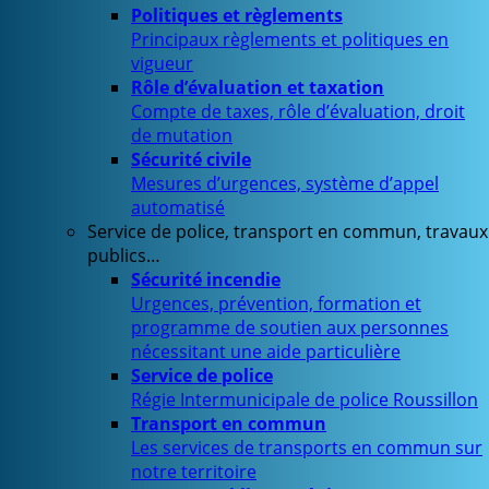
Politiques et règlements
Principaux règlements et politiques en
vigueur
Rôle d’évaluation et taxation
Compte de taxes, rôle d’évaluation, droit
de mutation
Sécurité civile
Mesures d’urgences, système d’appel
automatisé
Service de police, transport en commun, travaux
publics…
Sécurité incendie
Urgences, prévention, formation et
programme de soutien aux personnes
nécessitant une aide particulière
Service de police
Régie Intermunicipale de police Roussillon
Transport en commun
Les services de transports en commun sur
notre territoire