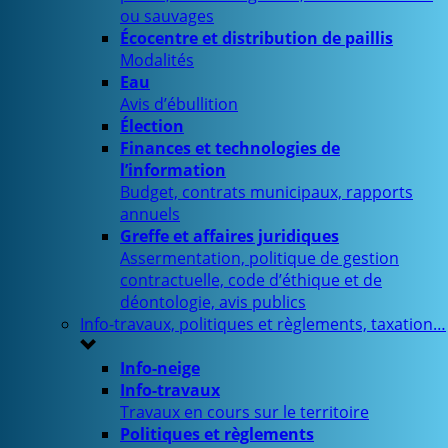
ou sauvages
Écocentre et distribution de paillis
Modalités
Eau
Avis d’ébullition
Élection
Finances et technologies de
l’information
Budget, contrats municipaux, rapports
annuels
Greffe et affaires juridiques
Assermentation, politique de gestion
contractuelle, code d’éthique et de
déontologie, avis publics
Info-travaux, politiques et règlements, taxation…
Info-neige
Info-travaux
Travaux en cours sur le territoire
Politiques et règlements