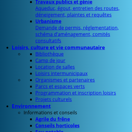
Travaux publics et génie
Aqueduc, égout, entretien des routes,
déneigement, plaintes et requêtes
Urbanisme
Demande de permis, réglementation,
schéma d’aménagement, comités
consultatifs
Loisirs, culture et vie communautaire
Bibliothèque
Camp de jour
Location de salles
Loisirs intermunicipaux
Organismes et partenaires
Parcs et espaces verts
Programmation et inscription loisirs
Projets culturels
Environnement
Informations et conseils
Agrile du frêne
Conseils horticoles