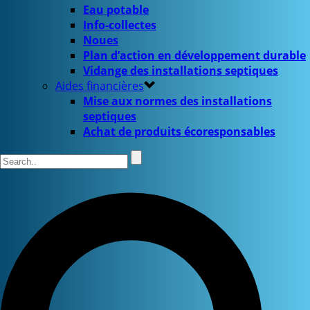
Eau potable
Info-collectes
Noues
Plan d’action en développement durable
Vidange des installations septiques
Aides financières
Mise aux normes des installations
septiques
Achat de produits écoresponsables