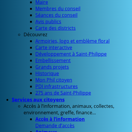
Maire
Membres du conseil
Séances du conseil
Avis publics
Carte des districts
Découvrez
Armoiries, logo et emblème floral
Carte interactive
Développement à Saint-Philippe
Embellissement
Grands projets
Historique
Mon Phil citoyen
PDI infrastructures
275 ans de Saint-Philippe
Services aux citoyens
Accès à l’information, animaux, collectes,
environnement, greffe, finance…
Accès à l’information
Demande d’accès