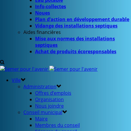
Eau potable
Info-collectes
Noues
Plan d’action en développement durable
Vidange des installations septiques
Aides financières
Mise aux normes des installations
septiques
Achat de produits écoresponsables
Ville
Administration
Offres d’emplois
Organisation
Nous joindre
Conseil municipal
Maire
Membres du conseil