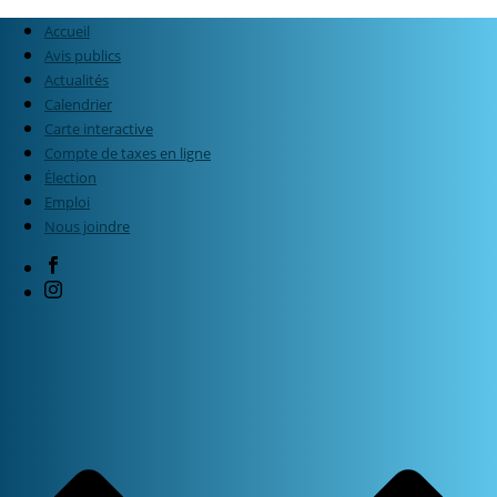
Accueil
Avis publics
Actualités
Calendrier
Carte interactive
Compte de taxes en ligne
Élection
Emploi
Nous joindre