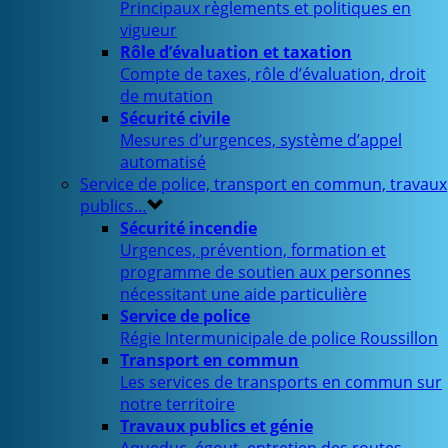
Principaux règlements et politiques en
vigueur
Rôle d’évaluation et taxation
Compte de taxes, rôle d’évaluation, droit
de mutation
Sécurité civile
Mesures d’urgences, système d’appel
automatisé
Service de police, transport en commun, travaux
publics…
Sécurité incendie
Urgences, prévention, formation et
programme de soutien aux personnes
nécessitant une aide particulière
Service de police
Régie Intermunicipale de police Roussillon
Transport en commun
Les services de transports en commun sur
notre territoire
Travaux publics et génie